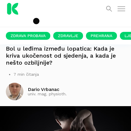
ZDRAVA PROBAVA
ZDRAVLJE
PREHRANA
LJ
PIŠE FIZIOTERAPEUT
Bol u leđima između lopatica: Kada je
kriva ukočenost od sjedenja, a kada je
nešto ozbiljnije?
7 min čitanja
Dario Vrbanac
univ. mag. physioth.