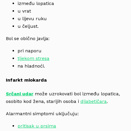
između lopatica
u vrat
u lijevu ruku
u čeljust.
Bol se obično javlja:
pri naporu
tijekom stresa
na hladnoći.
Infarkt miokarda
Srčani udar
može uzrokovati bol između lopatica,
osobito kod žena, starijih osoba i
dijabetičara
.
Alarmantni simptomi uključuju:
pritisak u prsima