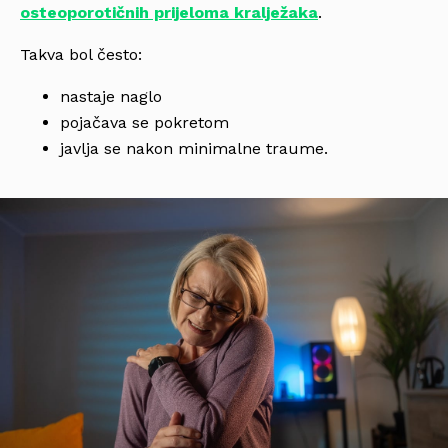
osteoporotičnih prijeloma kralježaka
.
Takva bol često:
nastaje naglo
pojačava se pokretom
javlja se nakon minimalne traume.