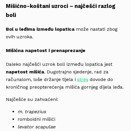
Mišićno-koštani uzroci – najčešći razlog
boli
Bol u leđima između lopatica
može nastati zbog
ovih uzroka.
Mišićna napetost i prenaprezanje
Daleko najčešći uzrok boli između lopatica jest
napetost mišića
. Dugotrajno sjedenje, rad za
računalom, loše držanje tijela i
stres
dovode do
kroničnog preopterećenja mišića gornjeg dijela leđa.
Najčešće su zahvaćeni:
m. trapezius
romboidni mišići
levator scapulae