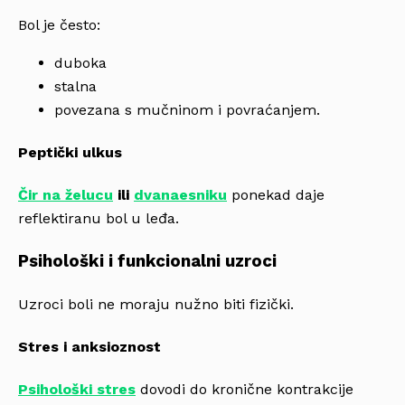
Bol je često:
duboka
stalna
povezana s mučninom i povraćanjem.
Peptički ulkus
Čir na želucu
ili
dvanaesniku
ponekad daje
reflektiranu bol u leđa.
Psihološki i funkcionalni uzroci
Uzroci boli ne moraju nužno biti fizički.
Stres i anksioznost
Psihološki stres
dovodi do kronične kontrakcije