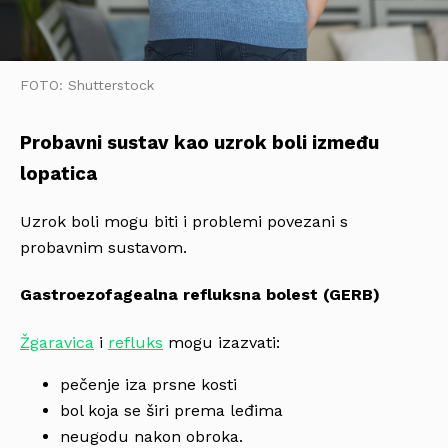
FOTO: Shutterstock
Probavni sustav kao uzrok boli između
lopatica
Uzrok boli mogu biti i problemi povezani s
probavnim sustavom.
Gastroezofagealna refluksna bolest (GERB)
Žgaravica
i
refluks
mogu izazvati:
pečenje iza prsne kosti
bol koja se širi prema leđima
neugodu nakon obroka.