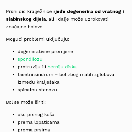
Prsni dio kralježnice
rjeđe degenerira od vratnog i
slabinskog dijela
, ali i dalje može uzrokovati
značajne bolove.
Mogući problemi uključuju:
degenerativne promjene
spondilozu
protruziju ili
herniju diska
fasetni sindrom – bol zbog malih zglobova
između kralješaka
spinalnu stenozu.
Bol se može širiti:
oko prsnog koša
prema lopaticama
prema prsima