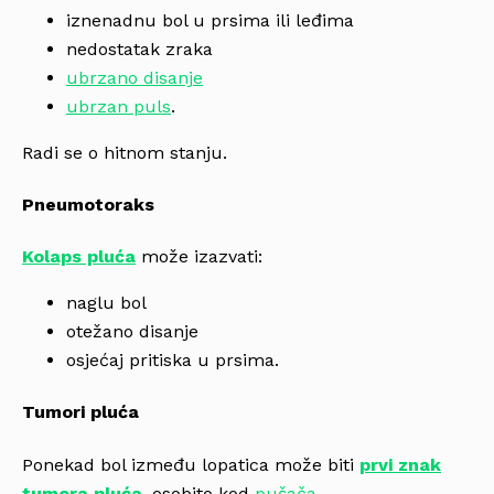
iznenadnu bol u prsima ili leđima
nedostatak zraka
ubrzano disanje
ubrzan puls
.
Radi se o hitnom stanju.
Pneumotoraks
Kolaps pluća
može izazvati:
naglu bol
otežano disanje
osjećaj pritiska u prsima.
Tumori pluća
Ponekad bol između lopatica može biti
prvi znak
tumora pluća
, osobito kod
pušača
.