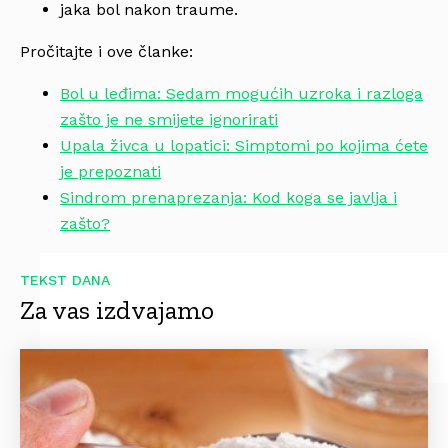
jaka bol nakon traume.
Pročitajte i ove članke:
Bol u leđima: Sedam mogućih uzroka i razloga
zašto je ne smijete ignorirati
Upala živca u lopatici: Simptomi po kojima ćete
je prepoznati
Sindrom prenaprezanja: Kod koga se javlja i
zašto?
TEKST DANA
Za vas izdvajamo