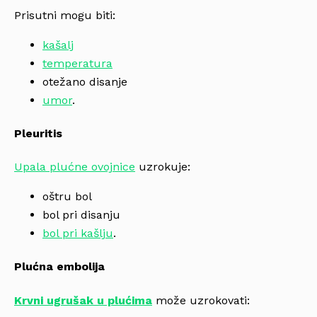
Prisutni mogu biti:
kašalj
temperatura
otežano disanje
umor
.
Pleuritis
Upala plućne ovojnice
uzrokuje:
oštru bol
bol pri disanju
bol pri kašlju
.
Plućna embolija
Krvni ugrušak u plućima
može uzrokovati: