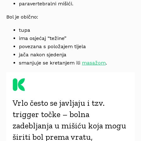
paravertebralni mišići.
Bol je obično:
tupa
ima osjećaj “težine”
povezana s položajem tijela
jača nakon sjedenja
smanjuje se kretanjem ili
masažom
.
Vrlo često se javljaju i tzv.
trigger točke – bolna
zadebljanja u mišiću koja mogu
širiti bol prema vratu,