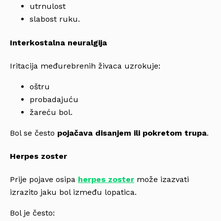
utrnulost
slabost ruku.
Interkostalna neuralgija
Iritacija međurebrenih živaca uzrokuje:
oštru
probadajuću
žareću bol.
Bol se često
pojačava disanjem ili pokretom trupa
.
Herpes zoster
Prije pojave osipa
herpes zoster
može izazvati
izrazito jaku bol između lopatica.
Bol je često: