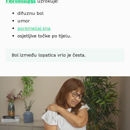
Fibromialgija
uzrokuje:
difuznu bol
umor
poremećaj sna
osjetljive točke po tijelu.
Bol između lopatica vrlo je česta.