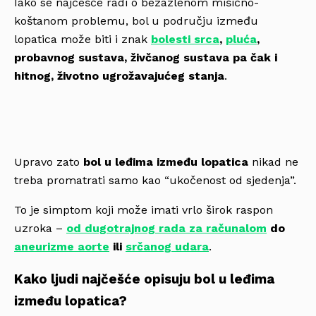
Iako se najčešće radi o bezazlenom mišićno-
koštanom problemu, bol u području između
lopatica može biti i znak
bolesti srca
,
pluća
,
probavnog sustava, živčanog sustava pa čak i
hitnog, životno ugrožavajućeg stanja
.
Upravo zato
bol u leđima između lopatica
nikad ne
treba promatrati samo kao “ukočenost od sjedenja”.
To je simptom koji može imati vrlo širok raspon
uzroka –
od dugotrajnog rada za računalom
do
aneurizme aorte
ili
srčanog udara
.
Kako ljudi najčešće opisuju bol u leđima
između lopatica?