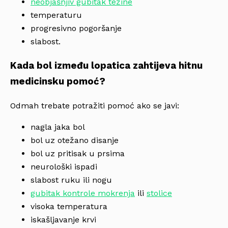
neobjašnjiv gubitak težine
temperaturu
progresivno pogoršanje
slabost.
Kada bol između lopatica zahtijeva hitnu
medicinsku pomoć?
Odmah trebate potražiti pomoć ako se javi:
nagla jaka bol
bol uz otežano disanje
bol uz pritisak u prsima
neurološki ispadi
slabost ruku ili nogu
gubitak kontrole mokrenja
ili
stolice
visoka temperatura
iskašljavanje krvi