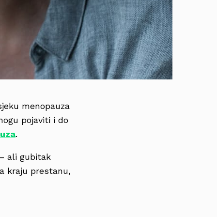
osjeku menopauza
ogu pojaviti i do
uza
.
– ali gubitak
a kraju prestanu,