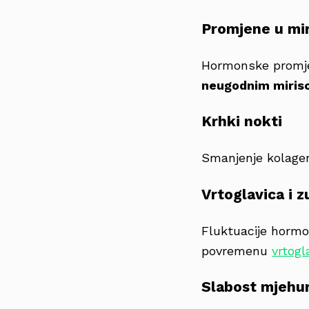
Promjene u miri
Hormonske promjen
neugodnim miriso
Krhki nokti
Smanjenje kolage
Vrtoglavica i z
Fluktuacije hormon
povremenu
vrtogl
Slabost mjehu