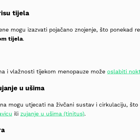
su tijela
e mogu izazvati pojačano znojenje, što ponekad re
m tijela
.
na i vlažnosti tijekom menopauze može
oslabiti nok
ujanje u ušima
a mogu utjecati na živčani sustav i cirkulaciju, što
avicu
ili
zujanje u ušima (tinitus)
.
ra