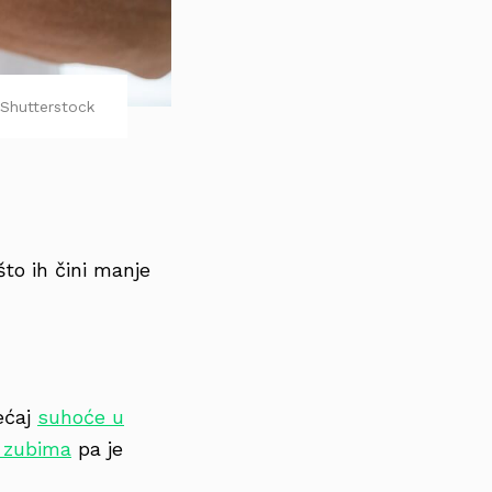
Shutterstock
to ih čini manje
jećaj
suhoće u
 zubima
pa je