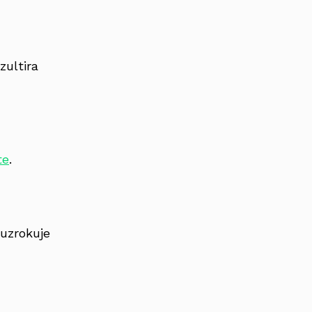
zultira
te
.
 uzrokuje