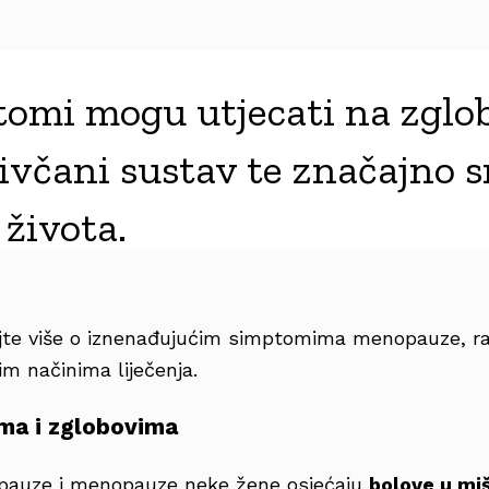
omi mogu utjecati na zglob
živčani sustav te značajno 
 života.
jte više o iznenađujućim simptomima menopauze, ra
m načinima liječenja.
ima i zglobovima
pauze i menopauze neke žene osjećaju
bolove u miš