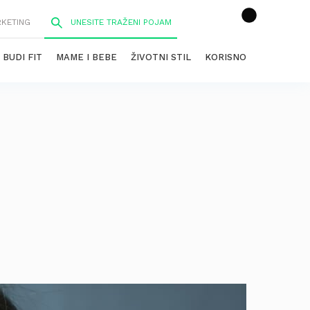
RKETING
BUDI FIT
MAME I BEBE
ŽIVOTNI STIL
KORISNO