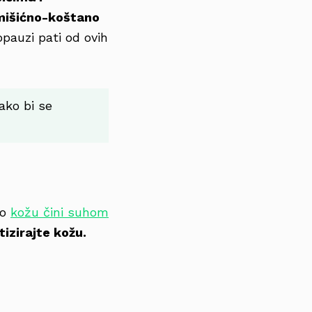
mišićno-koštano
pauzi pati od ovih
ako bi se
to
kožu čini suhom
izirajte kožu.