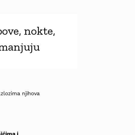
ove, nokte,
smanjuju
zlozima njihova
ićima i