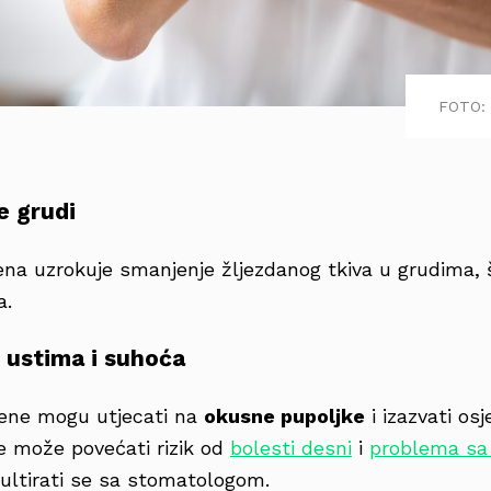
FOTO: 
e grudi
na uzrokuje smanjenje žljezdanog tkiva u grudima, š
a.
 ustima i suhoća
ene mogu utjecati na
okusne pupoljke
i izazvati os
je može povećati rizik od
bolesti desni
i
problema sa
zultirati se sa stomatologom.