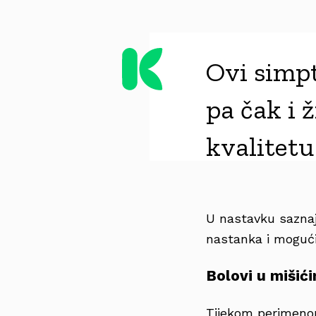
Ovi simpt
pa čak i 
kvalitetu
U nastavku sazna
nastanka i mogući
Bolovi u mišić
Tijekom perimeno