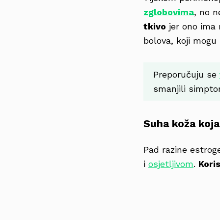
zglobovima
, no n
tkivo
jer ono ima 
bolova, koji mogu b
Preporučuju se
smanjili simpto
Suha koža koja
Pad razine estrog
i
osjetljivom
.
Kori