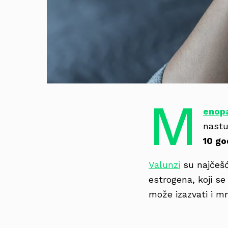
M
enop
nastu
10 go
Valunzi
su najčeš
estrogena, koji s
može izazvati i 