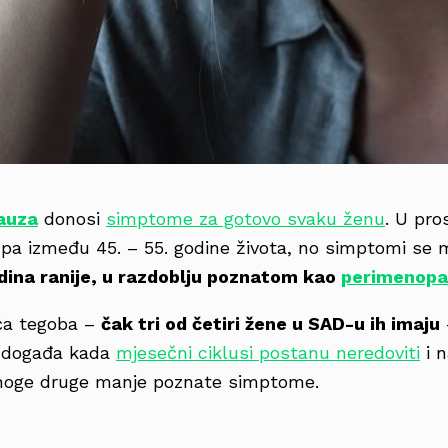
auza
donosi
simptome za gotovo svaku ženu
. U pr
pa između 45. – 55. godine života, no simptomi se m
dina ranije, u razdoblju poznatom kao
perimenopa
ća tegoba –
čak tri od četiri žene u SAD-u ih imaju
e događa kada
mjesečni ciklusi postanu neredoviti
i n
mnoge druge manje poznate simptome.