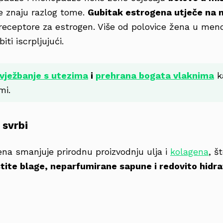
e znaju razlog tome.
Gubitak estrogena utječe na 
receptore za estrogen. Više od polovice žena u meno
iti iscrpljujući.
vježbanje s utezima
i
prehrana bogata vlaknima
k
mi.
 svrbi
ena smanjuje prirodnu proizvodnju ulja i
kolagena
, š
stite blage, neparfumirane sapune i redovito hidrat