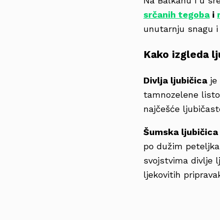
Na Balkanu i u sre
srčanih tegoba
i
unutarnju snagu 
Kako izgleda lj
Divlja ljubičica
je 
tamnozelene listov
najčešće ljubičast
Šumska ljubičica
po dužim peteljkam
svojstvima divlje l
ljekovitih priprava