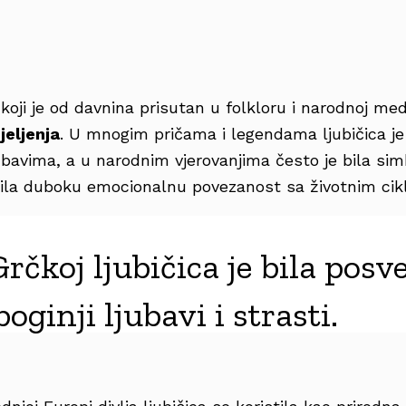
 koji je od davnina prisutan u folkloru i narodnoj me
cjeljenja
. U mnogim pričama i legendama ljubičica je
ubavima, a u narodnim vjerovanjima često je bila si
osila duboku emocionalnu povezanost sa životnim cik
Grčkoj ljubičica je bila pos
boginji ljubavi i strasti.