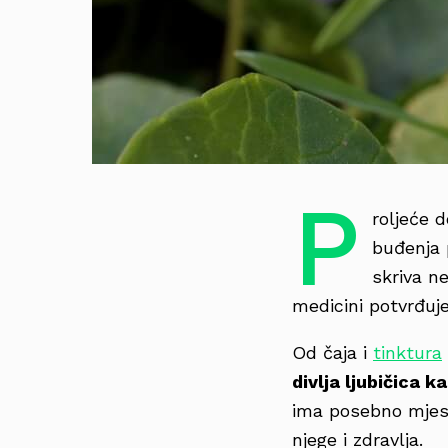
P
roljeće 
buđenja 
skriva n
medicini potvrđuje
Od čaja i
tinktura
divlja ljubičica ka
ima posebno mjest
njege i zdravlja.