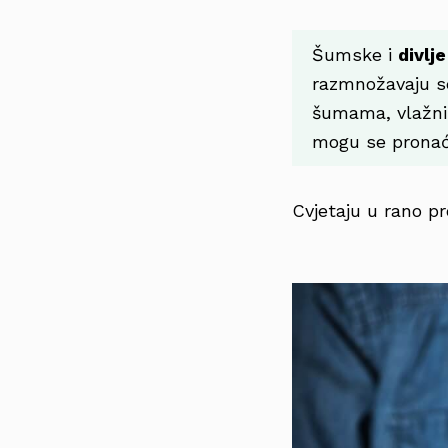
Šumske i
divlj
razmnožavaju se
šumama, vlažnim
mogu se pronaći
Cvjetaju u rano pr