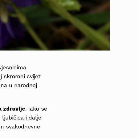
vjesnicima
aj skromni cvijet
jena u narodnoj
a zdravlje
. Iako se
ljubičica i dalje
lom svakodnevne