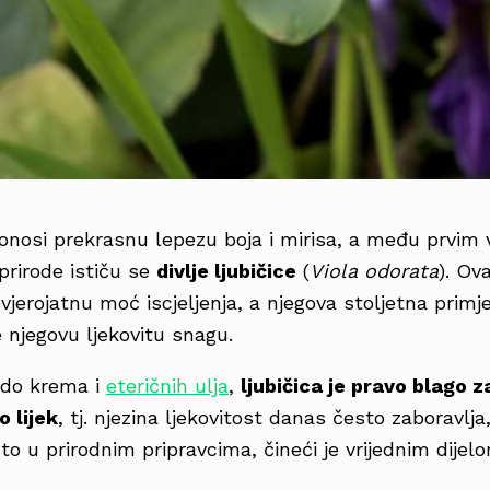
donosi prekrasnu lepezu boja i mirisa, a među prvim 
prirode ističu se
divlje ljubičice
(
Viola odorata
). Ov
evjerojatnu moć iscjeljenja, a njegova stoljetna prim
 njegovu ljekovitu snagu.
do krema i
eteričnih ulja
,
ljubičica je pravo blago z
o lijek
, tj. njezina ljekovitost danas često zaboravlja, 
o u prirodnim pripravcima, čineći je vrijednim dije