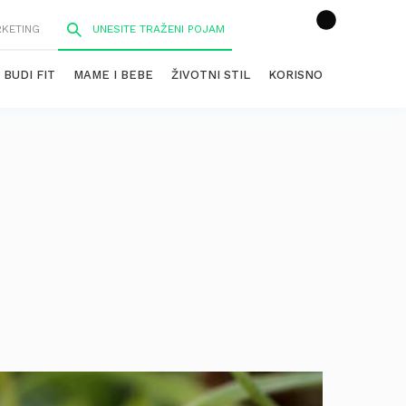
RKETING
BUDI FIT
MAME I BEBE
ŽIVOTNI STIL
KORISNO