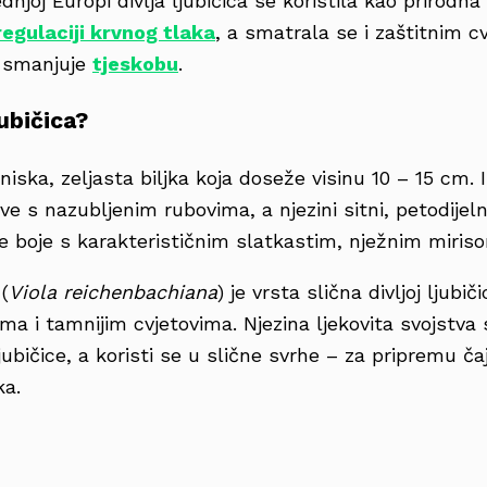
dnjoj Europi divlja ljubičica se koristila kao prirod
regulaciji krvnog tlaka
, a smatrala se i zaštitnim c
i smanjuje
tjeskobu
.
ubičica?
niska, zeljasta biljka koja doseže visinu 10 – 15 cm. 
e s nazubljenim rubovima, a njezini sitni, petodijeln
e boje s karakterističnim slatkastim, nježnim miris
(
Viola reichenbachiana
) je vrsta slična divljoj ljubiči
a i tamnijim cvjetovima. Njezina ljekovita svojstva 
jubičice, a koristi se u slične svrhe – za pripremu čaj
ka.