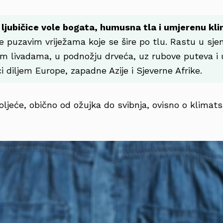
e ljubičice vole bogata, humusna tla i umjerenu kl
 puzavim vriježama koje se šire po tlu. Rastu u sje
 livadama, u podnožju drveća, uz rubove puteva i u
 diljem Europe, zapadne Azije i Sjeverne Afrike.
oljeće, obično od ožujka do svibnja, ovisno o klimat