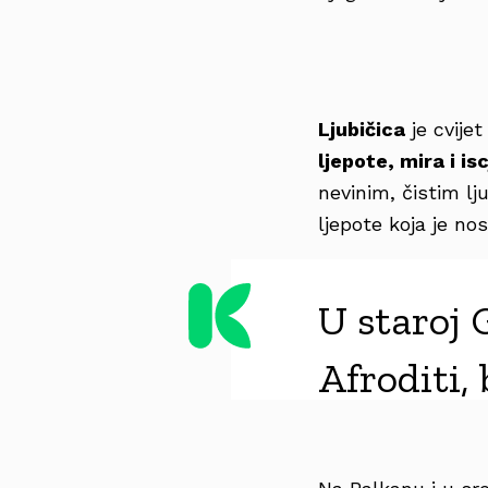
Ljubičica
je cvijet
ljepote, mira i is
nevinim, čistim lj
ljepote koja je n
U staroj 
Afroditi, 