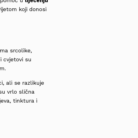
na pomoć u
liječenju
vijetom koji donosi
Ima srcolike,
i cvjetovi su
om.
ci, ali se razlikuje
su vrlo slična
eva, tinktura i