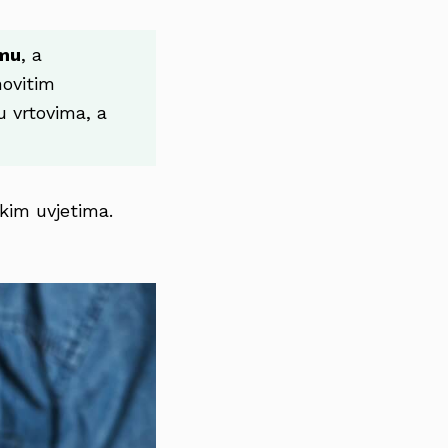
imu
, a
novitim
 vrtovima, a
skim uvjetima.