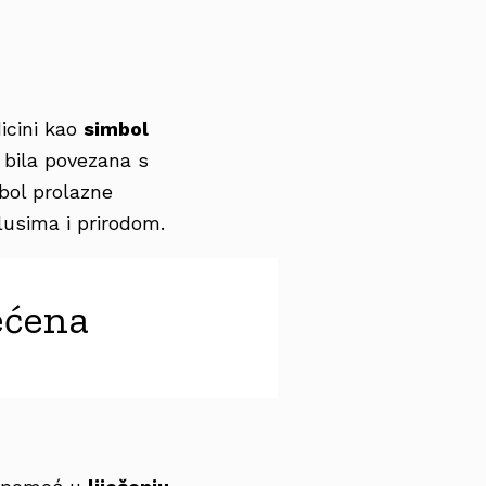
dicini kao
simbol
 bila povezana s
mbol prolazne
lusima i prirodom.
većena