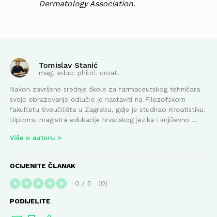
Dermatology Association
.
Tomislav Stanić
mag. educ. philol. croat.
Nakon završene srednje škole za farmaceutskog tehničara
svoje obrazovanje odlučio je nastaviti na Filozofskom
fakultetu Sveučilišta u Zagrebu, gdje je studirao Kroatistiku.
Diplomu magistra edukacije hrvatskog jezika i književno ...
Više o autoru
OCIJENITE ČLANAK
0
/
5
0
★
★
★
★
★
PODIJELITE