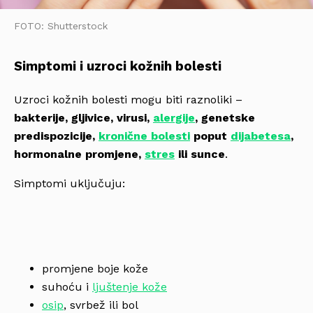
FOTO: Shutterstock
Simptomi i uzroci kožnih bolesti
Uzroci kožnih bolesti mogu biti raznoliki –
bakterije, gljivice, virusi,
alergije
, genetske
predispozicije,
kronične bolesti
poput
dijabetesa
,
hormonalne promjene,
stres
ili sunce
.
Simptomi uključuju:
promjene boje kože
suhoću i
ljuštenje kože
osip
, svrbež ili bol