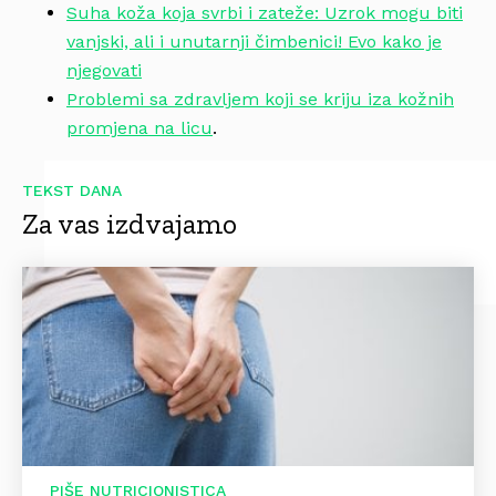
Suha koža koja svrbi i zateže: Uzrok mogu biti
vanjski, ali i unutarnji čimbenici! Evo kako je
njegovati
Problemi sa zdravljem koji se kriju iza kožnih
promjena na licu
.
TEKST DANA
Za vas izdvajamo
PIŠE NUTRICIONISTICA