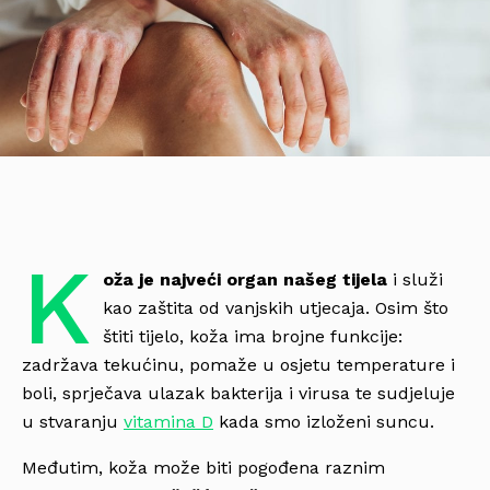
K
oža je najveći organ našeg tijela
i služi
kao zaštita od vanjskih utjecaja. Osim što
štiti tijelo, koža ima brojne funkcije:
zadržava tekućinu, pomaže u osjetu temperature i
boli, sprječava ulazak bakterija i virusa te sudjeluje
u stvaranju
vitamina D
kada smo izloženi suncu.
Međutim, koža može biti pogođena raznim