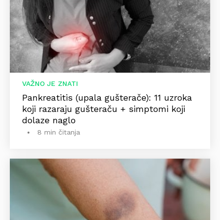
VAŽNO JE ZNATI
Pankreatitis (upala gušterače): 11 uzroka
koji razaraju gušteraču + simptomi koji
dolaze naglo
8 min čitanja