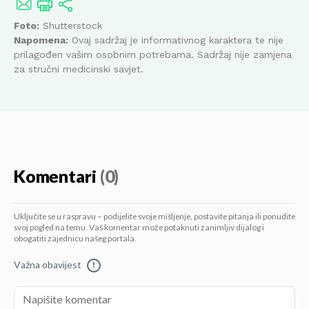
Foto:
Shutterstock
Napomena:
Ovaj sadržaj je informativnog karaktera te nije
prilagođen vašim osobnim potrebama. Sadržaj nije zamjena
za stručni medicinski savjet.
Komentari
(0)
Uključite se u raspravu – podijelite svoje mišljenje, postavite pitanja ili ponudite
svoj pogled na temu. Vaš komentar može potaknuti zanimljiv dijalog i
obogatiti zajednicu našeg portala.
Važna obavijest
!