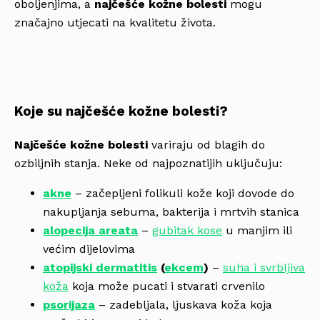
oboljenjima, a
najčešće kožne bolesti
mogu
značajno utjecati na kvalitetu života.
Koje su najčešće kožne bolesti?
Najčešće kožne bolesti
variraju od blagih do
ozbiljnih stanja. Neke od najpoznatijih uključuju:
akne
– začepljeni folikuli kože koji dovode do
nakupljanja sebuma, bakterija i mrtvih stanica
alopecija areata
–
gubitak kose
u manjim ili
većim dijelovima
atopijski dermatitis
(
ekcem
)
–
suha i svrbljiva
koža
koja može pucati i stvarati crvenilo
psorijaza
– zadebljala, ljuskava koža koja