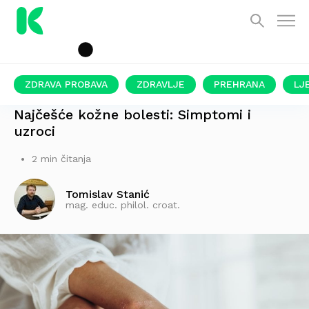
ZDRAVA PROBAVA
ZDRAVLJE
PREHRANA
LJ
VARIRAJU OD BLAGIH DO OZBILJNIH STANJA
Najčešće kožne bolesti: Simptomi i
uzroci
2 min čitanja
Tomislav Stanić
mag. educ. philol. croat.