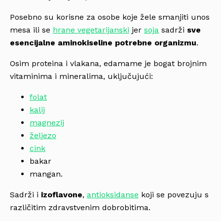
Posebno su korisne za osobe koje žele smanjiti unos
mesa ili se
hrane vegetarijanski
jer
soja
sadrži
sve
esencijalne aminokiseline potrebne organizmu
.
Osim proteina i vlakana, edamame je bogat brojnim
vitaminima i mineralima, uključujući:
folat
kalij
magnezij
željezo
cink
bakar
mangan.
Sadrži i
izoflavone
,
antioksidanse
koji se povezuju s
različitim zdravstvenim dobrobitima.