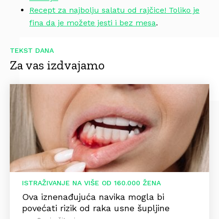
Recept za najbolju salatu od rajčice! Toliko je
fina da je možete jesti i bez mesa
.
TEKST DANA
Za vas izdvajamo
ISTRAŽIVANJE NA VIŠE OD 160.000 ŽENA
Ova iznenađujuća navika mogla bi
povećati rizik od raka usne šupljine