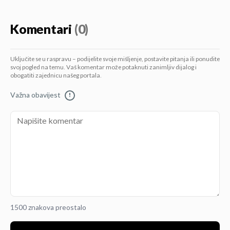
Komentari
(0)
Uključite se u raspravu – podijelite svoje mišljenje, postavite pitanja ili ponudite
svoj pogled na temu. Vaš komentar može potaknuti zanimljiv dijalog i
obogatiti zajednicu našeg portala.
Važna obavijest
!
1500 znakova preostalo