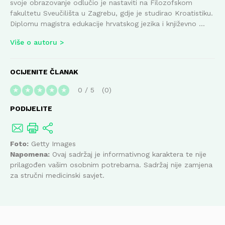
svoje obrazovanje odlučio je nastaviti na Filozofskom
fakultetu Sveučilišta u Zagrebu, gdje je studirao Kroatistiku.
Diplomu magistra edukacije hrvatskog jezika i književno ...
Više o autoru
OCIJENITE ČLANAK
0
/
5
0
★
★
★
★
★
PODIJELITE
Foto:
Getty Images
Napomena:
Ovaj sadržaj je informativnog karaktera te nije
prilagođen vašim osobnim potrebama. Sadržaj nije zamjena
za stručni medicinski savjet.