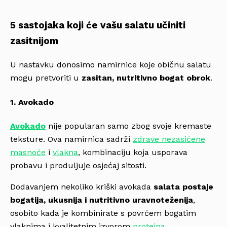
5 sastojaka koji će vašu salatu učiniti
zasitnijom
U nastavku donosimo namirnice koje običnu salatu
mogu pretvoriti u
zasitan, nutritivno bogat obrok
.
1. Avokado
Avokado
nije popularan samo zbog svoje kremaste
teksture. Ova namirnica sadrži
zdrave nezasićene
masnoće
i
vlakna
, kombinaciju koja usporava
probavu i produljuje osjećaj sitosti.
Dodavanjem nekoliko kriški avokada
salata postaje
bogatija, ukusnija i nutritivno uravnoteženija
,
osobito kada je kombinirate s povrćem bogatim
vlaknima i kvalitetnim izvorom
proteina
.