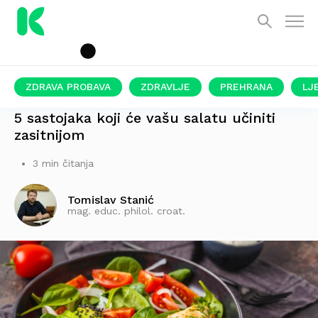
ZDRAVA PROBAVA
ZDRAVLJE
PREHRANA
LJ
PROBLEM NIJE U KOLIČINI POVRĆA
5 sastojaka koji će vašu salatu učiniti
zasitnijom
3 min čitanja
Tomislav Stanić
mag. educ. philol. croat.