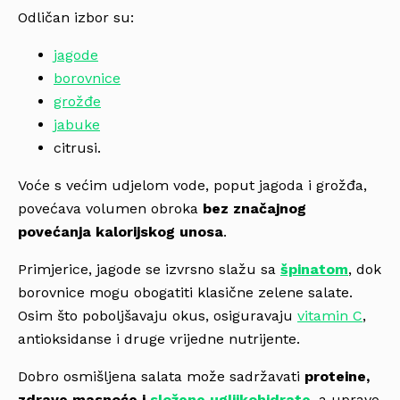
Odličan izbor su:
jagode
borovnice
grožđe
jabuke
citrusi.
Voće s većim udjelom vode, poput jagoda i grožđa,
povećava volumen obroka
bez značajnog
povećanja kalorijskog unosa
.
Primjerice, jagode se izvrsno slažu sa
špinatom
, dok
borovnice mogu obogatiti klasične zelene salate.
Osim što poboljšavaju okus, osiguravaju
vitamin C
,
antioksidanse i druge vrijedne nutrijente.
Dobro osmišljena salata može sadržavati
proteine,
zdrave masnoće i
složene ugljikohidrate
, a upravo