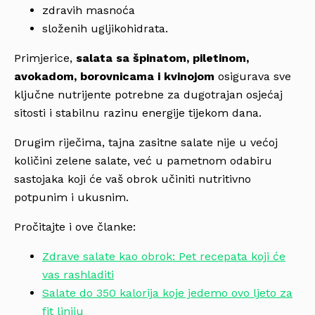
zdravih masnoća
složenih ugljikohidrata.
Primjerice,
salata sa špinatom, piletinom,
avokadom, borovnicama i kvinojom
osigurava sve
ključne nutrijente potrebne za dugotrajan osjećaj
sitosti i stabilnu razinu energije tijekom dana.
Drugim riječima, tajna zasitne salate nije u većoj
količini zelene salate, već u pametnom odabiru
sastojaka koji će vaš obrok učiniti nutritivno
potpunim i ukusnim.
Pročitajte i ove članke:
Zdrave salate kao obrok: Pet recepata koji će
vas rashladiti
Salate do 350 kalorija koje jedemo ovo ljeto za
fit liniju