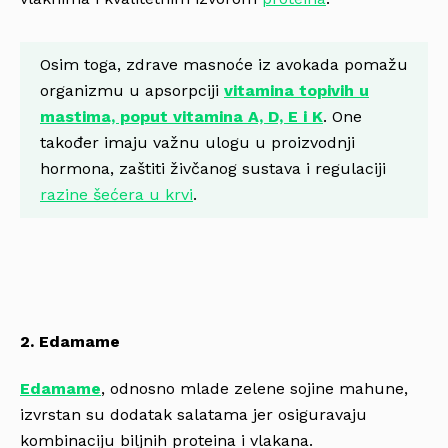
Osim toga, zdrave masnoće iz avokada pomažu
organizmu u apsorpciji
vitamina topivih u
mastima, poput vitamina A, D, E i K
. One
također imaju važnu ulogu u proizvodnji
hormona, zaštiti živčanog sustava i regulaciji
razine šećera u krvi
.
2. Edamame
Edamame
, odnosno mlade zelene sojine mahune,
izvrstan su dodatak salatama jer osiguravaju
kombinaciju biljnih proteina i vlakana.