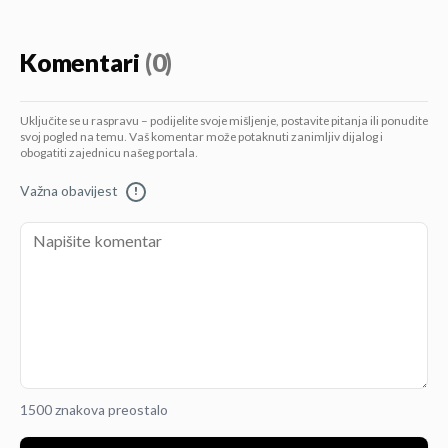
Komentari
(0)
Uključite se u raspravu – podijelite svoje mišljenje, postavite pitanja ili ponudite
svoj pogled na temu. Vaš komentar može potaknuti zanimljiv dijalog i
obogatiti zajednicu našeg portala.
Važna obavijest
!
1500 znakova preostalo