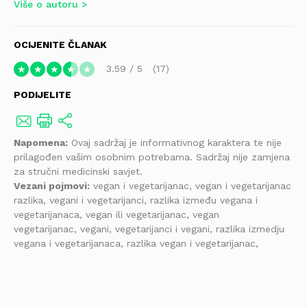
Više o autoru
OCIJENITE ČLANAK
3.59
/
5
17
★
★
★
★
★
PODIJELITE
Napomena:
Ovaj sadržaj je informativnog karaktera te nije
prilagođen vašim osobnim potrebama. Sadržaj nije zamjena
za stručni medicinski savjet.
Vezani pojmovi:
vegan i vegetarijanac, vegan i vegetarijanac
razlika, vegani i vegetarijanci, razlika između vegana i
vegetarijanaca, vegan ili vegetarijanac, vegan
vegetarijanac, vegani, vegetarijanci i vegani, razlika izmedju
vegana i vegetarijanaca, razlika vegan i vegetarijanac,