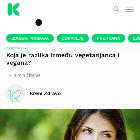
ZDRAVA PROBAVA
ZDRAVLJE
PREHRANA
LJ
PREHRANA
Koja je razlika između vegetarijanca i
vegana?
1 min čitanja
Kreni Zdravo