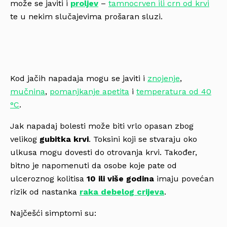
može se javiti i
proljev
–
tamnocrven ili crn od krvi
te u nekim slučajevima prošaran sluzi.
Kod jačih napadaja mogu se javiti i
znojenje
,
mučnina
,
pomanjkanje apetita
i
temperatura od 40
°C
.
Jak napadaj bolesti može biti vrlo opasan zbog
velikog
gubitka krvi
. Toksini koji se stvaraju oko
ulkusa mogu dovesti do otrovanja krvi. Također,
bitno je napomenuti da osobe koje pate od
ulceroznog kolitisa
10 ili više godina
imaju povećan
rizik od nastanka
raka debelog crijeva
.
Najčešći simptomi su: