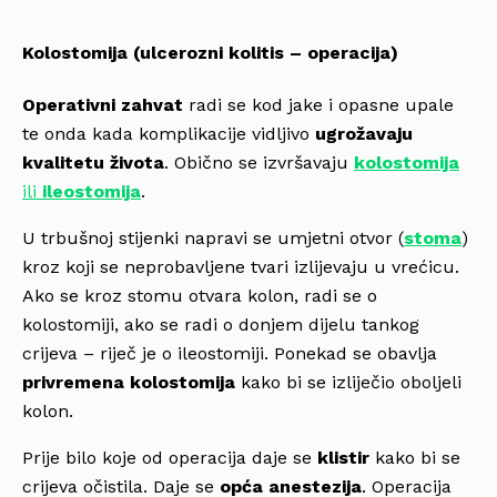
Kolostomija (ulcerozni kolitis – operacija)
Operativni zahvat
radi se kod jake i opasne upale
te onda kada komplikacije vidljivo
ugrožavaju
kvalitetu života
. Obično se izvršavaju
kolostomija
ili
ileostomija
.
U trbušnoj stijenki napravi se umjetni otvor (
stoma
)
kroz koji se neprobavljene tvari izlijevaju u vrećicu.
Ako se kroz stomu otvara kolon, radi se o
kolostomiji, ako se radi o donjem dijelu tankog
crijeva – riječ je o ileostomiji. Ponekad se obavlja
privremena kolostomija
kako bi se izliječio oboljeli
kolon.
Prije bilo koje od operacija daje se
klistir
kako bi se
crijeva očistila. Daje se
opća anestezija
. Operacija