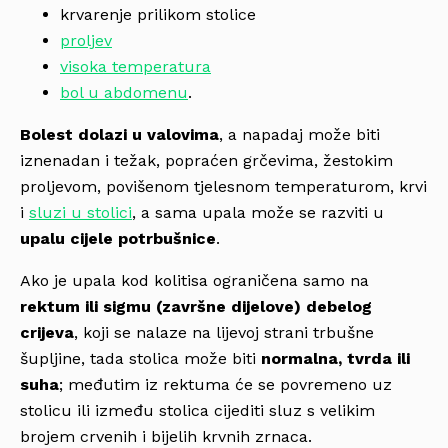
krvarenje prilikom stolice
proljev
visoka temperatura
bol u abdomenu
.
Bolest
dolazi u valovima
, a napadaj može biti
iznenadan i težak, popraćen grčevima, žestokim
proljevom, povišenom tjelesnom temperaturom, krvi
i
sluzi u stolici
, a sama upala može se razviti u
upalu cijele potrbušnice
.
Ako je upala kod kolitisa ograničena samo na
rektum ili sigmu (završne dijelove) debelog
crijeva
, koji se nalaze na lijevoj strani trbušne
šupljine, tada stolica može biti
normalna, tvrda ili
suha
; međutim iz rektuma će se povremeno uz
stolicu ili između stolica cijediti sluz s velikim
brojem crvenih i bijelih krvnih zrnaca.