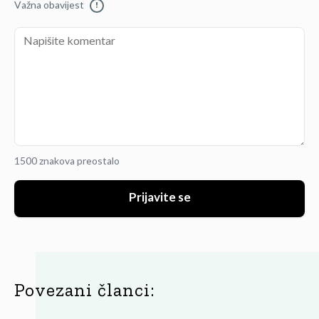
Važna obavijest
!
1500 znakova preostalo
Prijavite se
Povezani članci: