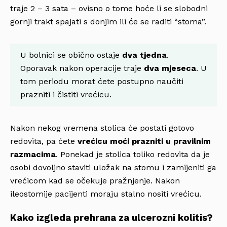
traje 2 – 3 sata – ovisno o tome hoće li se slobodni
gornji trakt spajati s donjim ili će se raditi “stoma”.
U bolnici se obično ostaje
dva tjedna
.
Oporavak nakon operacije traje
dva mjeseca
. U
tom periodu morat ćete postupno naučiti
prazniti i čistiti vrećicu.
Nakon nekog vremena stolica će postati gotovo
redovita, pa ćete
vrećicu moći prazniti u pravilnim
razmacima
. Ponekad je stolica toliko redovita da je
osobi dovoljno staviti uložak na stomu i zamijeniti ga
vrećicom kad se očekuje pražnjenje. Nakon
ileostomije pacijenti moraju stalno nositi vrećicu.
Kako izgleda prehrana za ulcerozni kolitis?