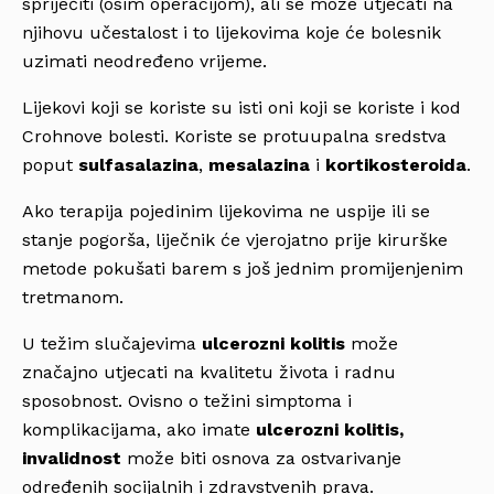
spriječiti (osim operacijom), ali se može utjecati na
njihovu učestalost i to lijekovima koje će bolesnik
uzimati neodređeno vrijeme.
Lijekovi koji se koriste su isti oni koji se koriste i kod
Crohnove bolesti. Koriste se protuupalna sredstva
poput
sulfasalazina
,
mesalazina
i
kortikosteroida
.
Ako terapija pojedinim lijekovima ne uspije ili se
stanje pogorša, liječnik će vjerojatno prije kirurške
metode pokušati barem s još jednim promijenjenim
tretmanom.
U težim slučajevima
ulcerozni kolitis
može
značajno utjecati na kvalitetu života i radnu
sposobnost. Ovisno o težini simptoma i
komplikacijama, ako imate
ulcerozni kolitis,
invalidnost
može biti osnova za ostvarivanje
određenih socijalnih i zdravstvenih prava.