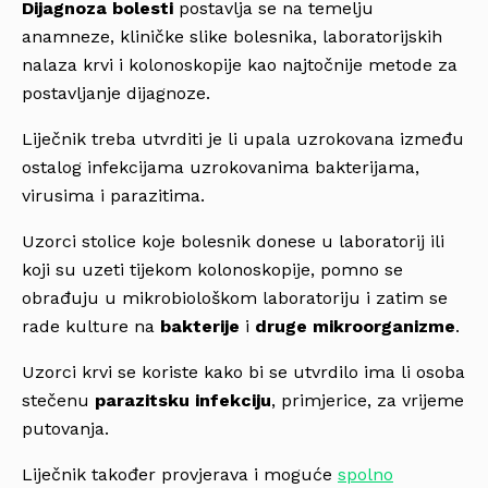
Dijagnoza bolesti
postavlja se na temelju
anamneze, kliničke slike bolesnika, laboratorijskih
nalaza krvi i kolonoskopije kao najtočnije metode za
postavljanje dijagnoze.
Liječnik treba utvrditi je li upala uzrokovana između
ostalog infekcijama uzrokovanima bakterijama,
virusima i parazitima.
Uzorci stolice koje bolesnik donese u laboratorij ili
koji su uzeti tijekom kolonoskopije, pomno se
obrađuju u mikrobiološkom laboratoriju i zatim se
rade kulture na
bakterije
i
druge mikroorganizme
.
Uzorci krvi se koriste kako bi se utvrdilo ima li osoba
stečenu
parazitsku infekciju
, primjerice, za vrijeme
putovanja.
Liječnik također provjerava i moguće
spolno