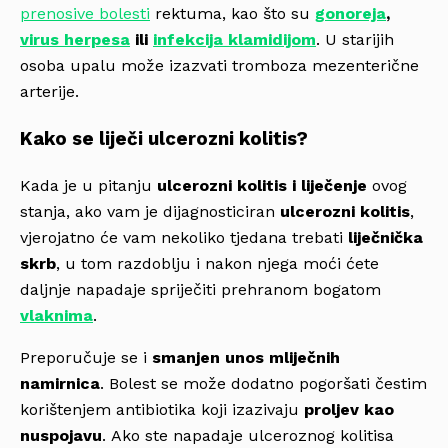
prenosive bolesti
rektuma, kao što su
gonoreja
,
virus herpesa
ili
infekcija klamidijom
. U starijih
osoba upalu može izazvati tromboza mezenterične
arterije.
Kako se liječi ulcerozni kolitis?
Kada je u pitanju
ulcerozni kolitis i liječenje
ovog
stanja, ako vam je dijagnosticiran
ulcerozni kolitis
,
vjerojatno će vam nekoliko tjedana trebati
liječnička
skrb
, u tom razdoblju i nakon njega moći ćete
daljnje napadaje spriječiti prehranom bogatom
vlaknima
.
Preporučuje se i
smanjen unos mliječnih
namirnica
. Bolest se može dodatno pogoršati čestim
korištenjem antibiotika koji izazivaju
proljev kao
nuspojavu
. Ako ste napadaje ulceroznog kolitisa