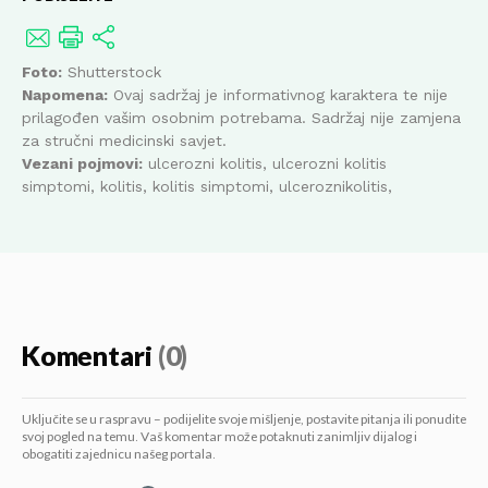
Foto:
Shutterstock
Napomena:
Ovaj sadržaj je informativnog karaktera te nije
prilagođen vašim osobnim potrebama. Sadržaj nije zamjena
za stručni medicinski savjet.
Vezani pojmovi:
ulcerozni kolitis, ulcerozni kolitis
simptomi, kolitis, kolitis simptomi, ulceroznikolitis,
Komentari
(0)
Uključite se u raspravu – podijelite svoje mišljenje, postavite pitanja ili ponudite
svoj pogled na temu. Vaš komentar može potaknuti zanimljiv dijalog i
obogatiti zajednicu našeg portala.