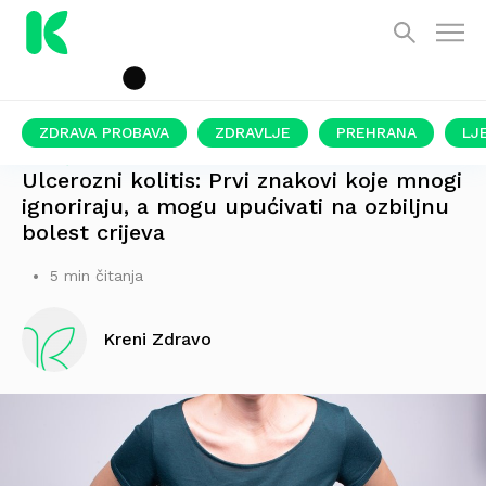
ZDRAVA PROBAVA
ZDRAVLJE
PREHRANA
LJ
POVEĆAVA RIZIK OD RAKA DEBELOG CRIJEVA
Ulcerozni kolitis: Prvi znakovi koje mnogi
ignoriraju, a mogu upućivati na ozbiljnu
bolest crijeva
5 min čitanja
Kreni Zdravo