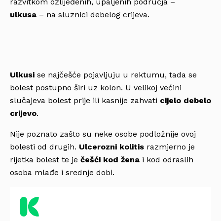
razvitkom ozlijeđenih, upaljenih područja –
ulkusa
– na sluznici debelog crijeva.
Ulkusi
se najčešće pojavljuju u rektumu, tada se
bolest postupno širi uz kolon. U velikoj većini
slučajeva bolest prije ili kasnije zahvati
cijelo debelo
crijevo
.
Nije poznato zašto su neke osobe podložnije ovoj
bolesti od drugih.
Ulcerozni kolitis
razmjerno je
rijetka bolest te je
češći kod žena
i kod odraslih
osoba mlađe i srednje dobi.