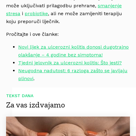
može uključivati prilagodbu prehrane,
smanjenje
stresa
i
probiotike
, ali ne može zamijeniti terapiju
koju preporuči liječnik.
Pročitajte i ove članke:
Novi lijek za ulcerozni kolitis donosi dugotrajno
olakšanje – 4 godine bez simptoma!
Tjedni jelovnik za ulcerozni kolitis: Što jesti?
Neugodna nadutost: 6 razloga zašto se javljaju
plinovi
.
TEKST DANA
Za vas izdvajamo