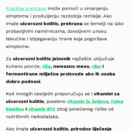
Pravilna prehrana
može pomoći u smanjenju
simptoma i produljenju razdoblja remisije. Ako
imate
ulcerozni kolitis, prehrana
se temelji na lako
probavljivim namirnicama, dovoljnom unosu
tekućine i izbjegavanju hrane koja pogoršava
simptome.
Za
ulcerozni kolitis jelovnik
najčešće uključuje
kuhano povrće,
rižu
, nemasno meso,
ribu
i
fermentirane mliječne proizvode ako ih osoba
dobro podnosi
.
Kod mnogih oboljelih preporučuju se i
vitamini za
ulcerozni kolitis
, posebno
vitamin D
,
željezo
,
folna
kiselina
i
vitamin B12
zbog povećanog rizika od
nutritivnih nedostataka.
Ako imate
ulcerozni kolitis, prirodno liječenje