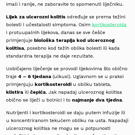
imali i ranije, ne zaboravite to spomenuti liječniku.
Lijek za ulcerozni kolitis
određuje se prema težini
bolesti i učestalosti simptoma. Osim
kortikosteroida
i protuupalnih lijekova, danas se sve češće
primjenjuje
biološka terapija kod ulceroznog
kolitisa
, posebno kod težih oblika bolesti ili kada
standardna terapija ne daje rezultate.
Uobičajeno liječenje se provodi lijekovima što obično
traje
4 – 6 tjedana
(ulkusi). Uglavnom se u praksi
primjenjuju
kortikosteroidi
u obliku tableta,
klistira
ili
čepića
. Jak napadaj ulceroznog kolitisa
obično se liječi u bolnici i to
najmanje dva tjedna
.
Nutrijenti i kortikosteroidi se daju putem infuzije ili
u koncentriranom tekućem obliku na usta. Napadaji
ulceroznog kolitisa ne mogu se u potpunosti