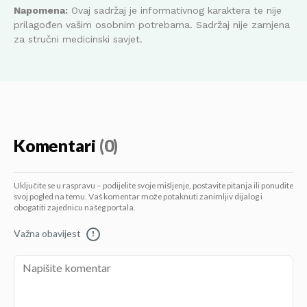
Napomena:
Ovaj sadržaj je informativnog karaktera te nije
prilagođen vašim osobnim potrebama. Sadržaj nije zamjena
za stručni medicinski savjet.
Komentari
(0)
Uključite se u raspravu – podijelite svoje mišljenje, postavite pitanja ili ponudite
svoj pogled na temu. Vaš komentar može potaknuti zanimljiv dijalog i
obogatiti zajednicu našeg portala.
Važna obavijest
!