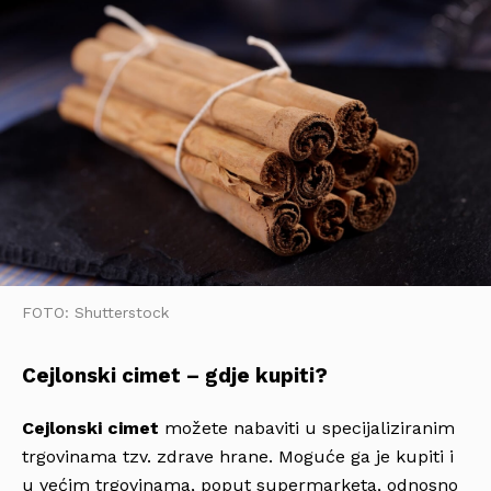
FOTO: Shutterstock
Cejlonski cimet – gdje kupiti?
Cejlonski cimet
možete nabaviti u specijaliziranim
trgovinama tzv. zdrave hrane. Moguće ga je kupiti i
u većim trgovinama, poput supermarketa, odnosno