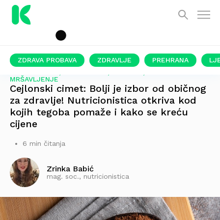
ZDRAVA PROBAVA
ZDRAVLJE
PREHRANA
LJ
ZA DIJABETES, KOLESTEROL, GLJIVICE, VIRUSE I
MRŠAVLJENJE
Cejlonski cimet: Bolji je izbor od običnog
za zdravlje! Nutricionistica otkriva kod
kojih tegoba pomaže i kako se kreću
cijene
6 min čitanja
Zrinka Babić
mag. soc., nutricionistica