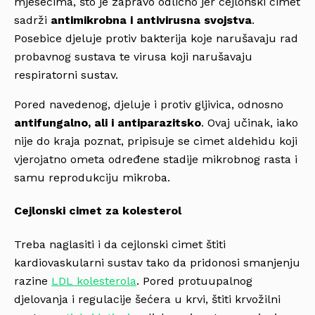
mjesecima, što je zapravo odlično jer cejlonski cimet
sadrži
antimikrobna i antivirusna svojstva
.
Posebice djeluje protiv bakterija koje narušavaju rad
probavnog sustava te virusa koji narušavaju
respiratorni sustav.
Pored navedenog, djeluje i protiv gljivica, odnosno
antifungalno, ali i antiparazitsko
. Ovaj učinak, iako
nije do kraja poznat, pripisuje se cimet aldehidu koji
vjerojatno ometa određene stadije mikrobnog rasta i
samu reprodukciju mikroba.
Cejlonski cimet za kolesterol
Treba naglasiti i da cejlonski cimet štiti
kardiovaskularni sustav tako da pridonosi smanjenju
razine
LDL kolesterola
. Pored protuupalnog
djelovanja i regulacije šećera u krvi, štiti krvožilni