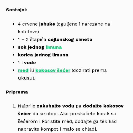
Sastojci:
4 crvene
jabuke
(oguljene i narezane na
kolutove)
1 – 2 štapića
cejlonskog cimeta
sok jednog
limuna
korica jednog limuna
1 l
vode
med
ili
kokosov šećer
(dozirati prema
ukusu).
Priprema
Najprije
zakuhajte vodu
pa
dodajte kokosov
šećer
da se otopi. Ako preskačete korak sa
šećerom i koristite med, dodajte ga tek kad
napravite kompot i malo se ohladi.