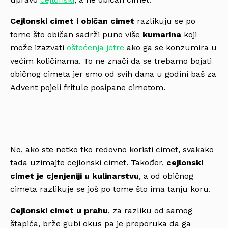
Cejlonski cimet i običan cimet
razlikuju se po
tome što običan sadrži puno više
kumarina
koji
može izazvati
oštećenja jetre
ako ga se konzumira u
većim količinama. To ne znači da se trebamo bojati
običnog cimeta jer smo od svih dana u godini baš za
Advent pojeli fritule posipane cimetom.
No, ako ste netko tko redovno koristi cimet, svakako
tada uzimajte cejlonski cimet. Također,
cejlonski
cimet je cjenjeniji u kulinarstvu
, a od običnog
cimeta razlikuje se još po tome što ima tanju koru.
Cejlonski cimet u prahu
, za razliku od samog
štapića, brže gubi okus pa je preporuka da ga