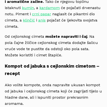
i aromatične začine.
Tako će njegovu toplinu
istaknuti
kumin
, a
kardamom
će pojačati drvenastu
notu. Piment i
crni papar
naglasit će pikantni dio
cimeta, a
klinčić
i
anis
pojačat će ljekovita svojstva
cimeta.
Od cejlonskog cimeta
možete napraviti i čaj
. Na
pola čajne žličice cejlonskog cimeta dodajte šalicu
vruće vode te pustite da odstoji oko pola sata.
Možete koristiti i cimet štapiće.
Kompot od jabuka s cejlonskim cimetom –
recept
Ako volite kompote, onda napravite ukusan kompot
od jabuka i cejlonskog cimeta koji će zagrijati tijelo u
hladne dane, ali i ispuniti prostor prekrasnim
aromama.