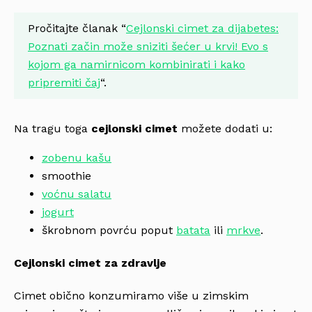
Pročitajte članak “
Cejlonski cimet za dijabetes:
Poznati začin može sniziti šećer u krvi! Evo s
kojom ga namirnicom kombinirati i kako
pripremiti čaj
“.
Na tragu toga
cejlonski cimet
možete dodati u:
zobenu kašu
smoothie
voćnu salatu
jogurt
škrobnom povrću poput
batata
ili
mrkve
.
Cejlonski cimet za zdravlje
Cimet obično konzumiramo više u zimskim