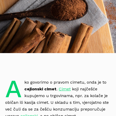
A
ko govorimo o pravom cimetu, onda je to
cejlonski cimet
.
Cimet
koji najčešće
kupujemo u trgovinama, npr. za kolače je
običan ili kasija cimet. U skladu s tim, vjerojatno ste
već čuli da se za češću konzumaciju preporučuje
upravo
cejlonski
, a ne običan cimet.