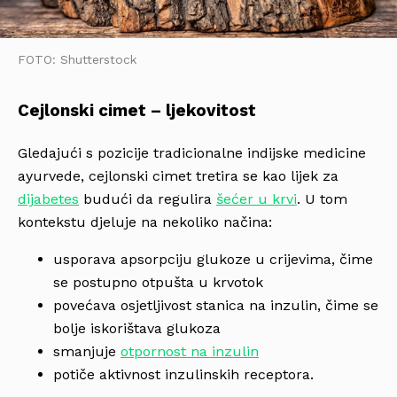
FOTO: Shutterstock
Cejlonski cimet – ljekovitost
Gledajući s pozicije tradicionalne indijske medicine
ayurvede, cejlonski cimet tretira se kao lijek za
dijabetes
budući da regulira
šećer u krvi
. U tom
kontekstu djeluje na nekoliko načina:
usporava apsorpciju glukoze u crijevima, čime
se postupno otpušta u krvotok
povećava osjetljivost stanica na inzulin, čime se
bolje iskorištava glukoza
smanjuje
otpornost na inzulin
potiče aktivnost inzulinskih receptora.