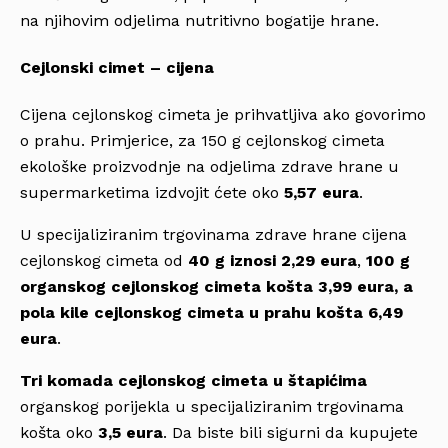
na njihovim odjelima nutritivno bogatije hrane.
Cejlonski cimet – cijena
Cijena cejlonskog cimeta je prihvatljiva ako govorimo
o prahu. Primjerice, za 150 g cejlonskog cimeta
ekološke proizvodnje na odjelima zdrave hrane u
supermarketima izdvojit ćete oko
5,57 eura
.
U specijaliziranim trgovinama zdrave hrane cijena
cejlonskog cimeta od
40 g iznosi 2,29 eura
,
100 g
organskog cejlonskog cimeta košta 3,99 eura, a
pola kile cejlonskog cimeta u prahu košta 6,49
eura
.
Tri komada cejlonskog cimeta u štapićima
organskog porijekla u specijaliziranim trgovinama
košta oko
3,5 eura
. Da biste bili sigurni da kupujete