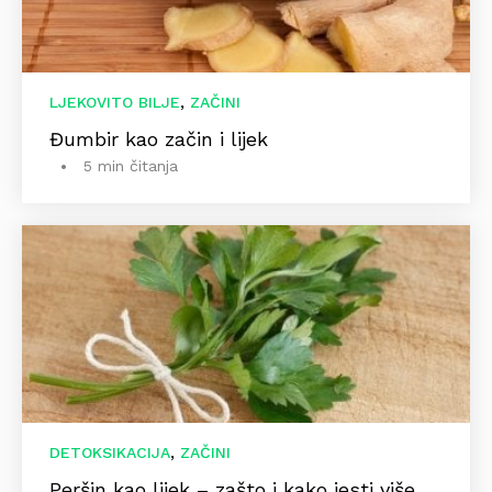
,
LJEKOVITO BILJE
ZAČINI
Đumbir kao začin i lijek
5 min čitanja
,
DETOKSIKACIJA
ZAČINI
Peršin kao lijek – zašto i kako jesti više