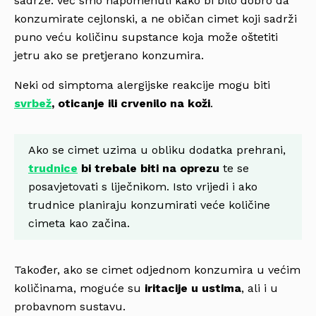
sadrže. Već smo napomenuli kako bi bilo dobro da
konzumirate cejlonski, a ne običan cimet koji sadrži
puno veću količinu supstance koja može oštetiti
jetru ako se pretjerano konzumira.
Neki od simptoma alergijske reakcije mogu biti
svrbež
, oticanje ili crvenilo na koži
.
Ako se cimet uzima u obliku dodatka prehrani,
trudnice
bi trebale biti na oprezu
te se
posavjetovati s liječnikom. Isto vrijedi i ako
trudnice planiraju konzumirati veće količine
cimeta kao začina.
Također, ako se cimet odjednom konzumira u većim
količinama, moguće su
iritacije u ustima
, ali i u
probavnom sustavu.