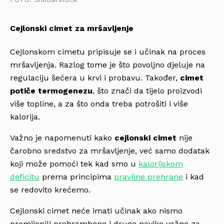
Cejlonski cimet za mršavljenje
Cejlonskom cimetu pripisuje se i učinak na proces
mršavljenja. Razlog tome je što povoljno djeluje na
regulaciju šećera u krvi i probavu. Također,
cimet
potiče termogenezu
, što znači da tijelo proizvodi
više topline, a za što onda treba potrošiti i više
kalorija.
Važno je napomenuti kako
cejlonski cimet
nije
čarobno sredstvo za mršavljenje, već samo dodatak
koji može pomoći tek kad smo u
kalorijskom
deficitu
prema principima
pravilne prehrane
i kad
se redovito krećemo.
Cejlonski cimet neće imati učinak ako nismo
promijenili prehrambene i druge navike važne za