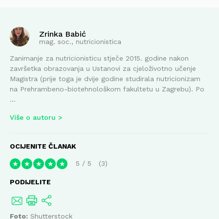
Zrinka Babić
mag. soc., nutricionistica
Zanimanje za nutricionisticu stječe 2015. godine nakon
završetka obrazovanja u Ustanovi za cjeloživotno učenje
Magistra (prije toga je dvije godine studirala nutricionizam
na Prehrambeno-biotehnološkom fakultetu u Zagrebu). Po
...
Više o autoru
OCIJENITE ČLANAK
5
/
5
3
★
★
★
★
★
PODIJELITE
Foto:
Shutterstock