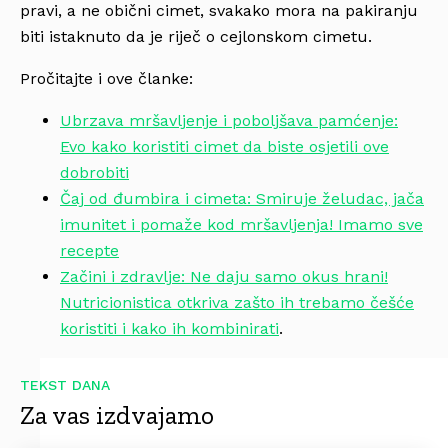
pravi, a ne obični cimet, svakako mora na pakiranju
biti istaknuto da je riječ o cejlonskom cimetu.
Pročitajte i ove članke:
Ubrzava mršavljenje i poboljšava pamćenje:
Evo kako koristiti cimet da biste osjetili ove
dobrobiti
Čaj od đumbira i cimeta: Smiruje želudac, jača
imunitet i pomaže kod mršavljenja! Imamo sve
recepte
Začini i zdravlje: Ne daju samo okus hrani!
Nutricionistica otkriva zašto ih trebamo češće
koristiti i kako ih kombinirati
.
TEKST DANA
Za vas izdvajamo