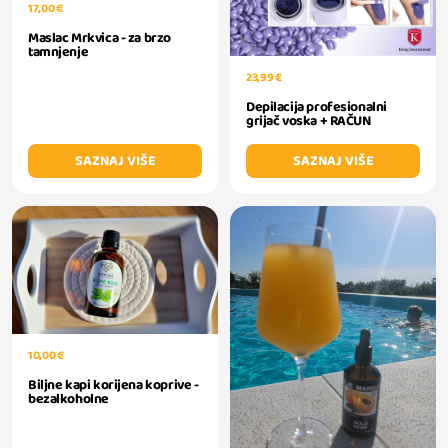
17,00 €
Maslac Mrkvica - za brzo
tamnjenje
23,99 €
Depilacija profesionalni
grijač voska + RAČUN
SAZNAJ VIŠE
SAZNAJ VIŠE
10,00 €
Biljne kapi korijena koprive -
bezalkoholne