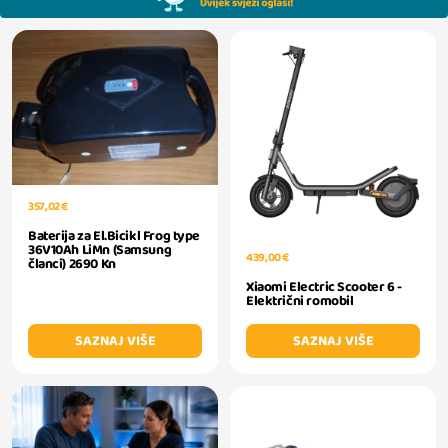
357,02 €
Baterija za El.Bicikl Frog type
36V10Ah LiMn (Samsung
439,00 €
članci) 2690 Kn
Xiaomi Electric Scooter 6 -
Električni romobil
SAZNAJ VIŠE
SAZNAJ VIŠE