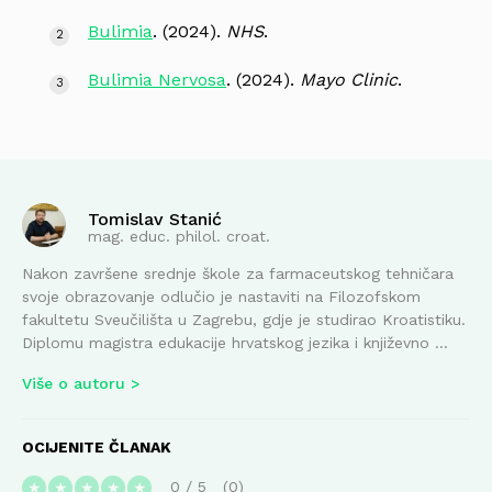
Bulimia
. (2024).
NHS
.
Bulimia Nervosa
. (2024).
Mayo Clinic
.
Tomislav Stanić
mag. educ. philol. croat.
Nakon završene srednje škole za farmaceutskog tehničara
svoje obrazovanje odlučio je nastaviti na Filozofskom
fakultetu Sveučilišta u Zagrebu, gdje je studirao Kroatistiku.
Diplomu magistra edukacije hrvatskog jezika i književno ...
Više o autoru
OCIJENITE ČLANAK
0
/
5
0
★
★
★
★
★