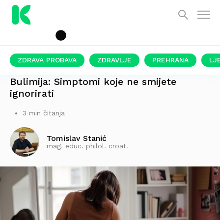
ZDRAVA PROBAVA
ZDRAVLJE
PREHRANA
LJ
OZBILJAN POREMEĆAJ PREHRANE
Bulimija: Simptomi koje ne smijete
ignorirati
3 min čitanja
Tomislav Stanić
mag. educ. philol. croat.