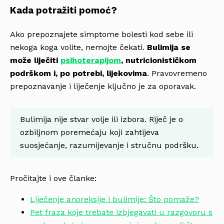
Kada potražiti pomoć?
Ako prepoznajete simptome bolesti kod sebe ili
nekoga koga volite, nemojte čekati.
Bulimija se
može liječiti
psihoterapijom
, nutricionističkom
podrškom i, po potrebi, lijekovima
. Pravovremeno
prepoznavanje i liječenje ključno je za oporavak.
Bulimija nije stvar volje ili izbora. Riječ je o
ozbiljnom poremećaju koji zahtijeva
suosjećanje, razumijevanje i stručnu podršku.
Pročitajte i ove članke:
Liječenje anoreksije i bulimije: Što pomaže?
Pet fraza koje trebate izbjegavati u razgovoru s