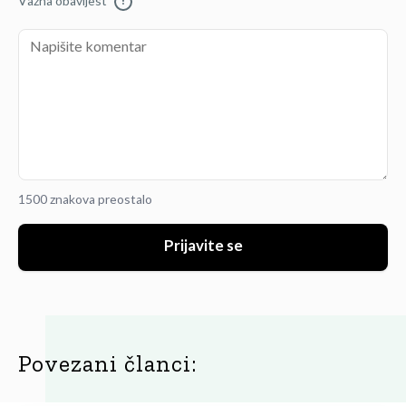
Važna obavijest
!
1500 znakova preostalo
Prijavite se
Povezani članci: