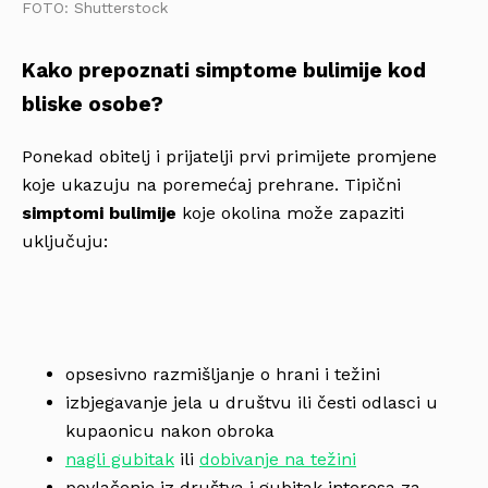
FOTO: Shutterstock
Kako prepoznati simptome bulimije kod
bliske osobe?
Ponekad obitelj i prijatelji prvi primijete promjene
koje ukazuju na poremećaj prehrane. Tipični
simptomi bulimije
koje okolina može zapaziti
uključuju:
opsesivno razmišljanje o hrani i težini
izbjegavanje jela u društvu ili česti odlasci u
kupaonicu nakon obroka
nagli gubitak
ili
dobivanje na težini
povlačenje iz društva i gubitak interesa za