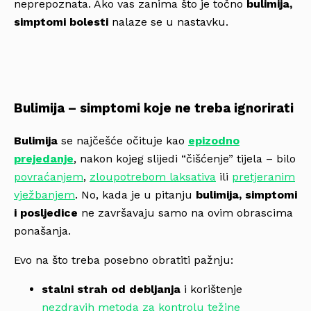
neprepoznata. Ako vas zanima što je točno
bulimija,
simptomi bolesti
nalaze se u nastavku.
Bulimija – simptomi koje ne treba ignorirati
Bulimija
se najčešće očituje kao
epizodno
prejedanje
, nakon kojeg slijedi “čišćenje” tijela – bilo
povraćanjem
,
zloupotrebom laksativa
ili
pretjeranim
vježbanjem
. No, kada je u pitanju
bulimija, simptomi
i posljedice
ne završavaju samo na ovim obrascima
ponašanja.
Evo na što treba posebno obratiti pažnju:
stalni strah od debljanja
i korištenje
nezdravih metoda za kontrolu težine