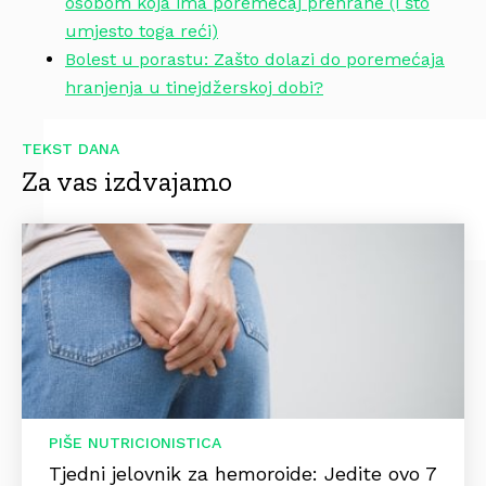
osobom koja ima poremećaj prehrane (i što
umjesto toga reći)
Bolest u porastu: Zašto dolazi do poremećaja
hranjenja u tinejdžerskoj dobi?
TEKST DANA
Za vas izdvajamo
PIŠE NUTRICIONISTICA
Tjedni jelovnik za hemoroide: Jedite ovo 7