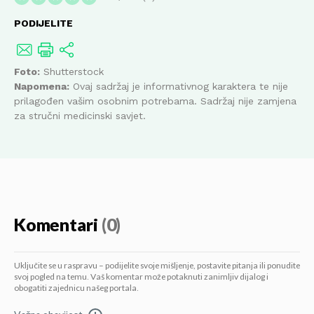
PODIJELITE
Foto:
Shutterstock
Napomena:
Ovaj sadržaj je informativnog karaktera te nije
prilagođen vašim osobnim potrebama. Sadržaj nije zamjena
za stručni medicinski savjet.
Komentari
(0)
Uključite se u raspravu – podijelite svoje mišljenje, postavite pitanja ili ponudite
svoj pogled na temu. Vaš komentar može potaknuti zanimljiv dijalog i
obogatiti zajednicu našeg portala.