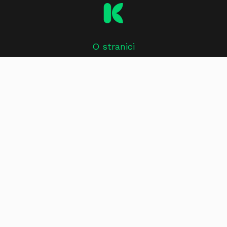
O stranici
Impressum
Kontakt
Uvjeti korištenja
Oglašavanje i marketing
Politika zaštite privatnosti
Politika o kolačićima
Pratite nas:
Facebook
Instagram