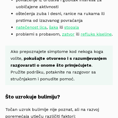
uobičajene aktivnosti
oštećenja zuba i desni, ranice na rukama ili
prstima od izazvanog povraćanja
natečenost lica
,
šaka
ili
stopala
problemi s probavom,
zatvor
ili
refluks kiseline
.
Ako prepoznajete
simptome kod nekoga koga
volite,
pokušajte otvoreno i s razumijevanjem
razgovarati o onome što primjećujete
.
Pružite podršku, potaknite na razgovor sa
stručnjakom i ponudite pomoć.
Što uzrokuje bulimiju?
Točan uzrok bulimije nije poznat, ali na razvoj
poremećaja utječu različiti faktori: