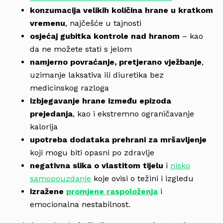
konzumacija velikih količina hrane u kratkom
vremenu
, najčešće u tajnosti
osjećaj gubitka kontrole nad hranom
– kao
da ne možete stati s jelom
namjerno povraćanje, pretjerano vježbanje
,
uzimanje laksativa ili diuretika bez
medicinskog razloga
izbjegavanje hrane između epizoda
prejedanja
, kao i ekstremno ograničavanje
kalorija
upotreba dodataka prehrani za mršavljenje
koji mogu biti opasni po zdravlje
negativna slika o vlastitom tijelu
i
nisko
samopouzdanje
koje ovisi o težini i izgledu
izražene
promjene raspoloženja
i
emocionalna nestabilnost.