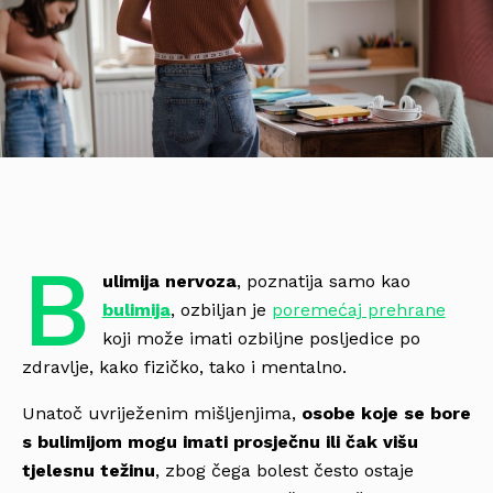
B
ulimija nervoza
, poznatija samo kao
bulimija
, ozbiljan je
poremećaj prehrane
koji može imati ozbiljne posljedice po
zdravlje, kako fizičko, tako i mentalno.
Unatoč uvriježenim mišljenjima,
osobe koje se bore
s bulimijom mogu imati prosječnu ili čak višu
tjelesnu težinu
, zbog čega bolest često ostaje