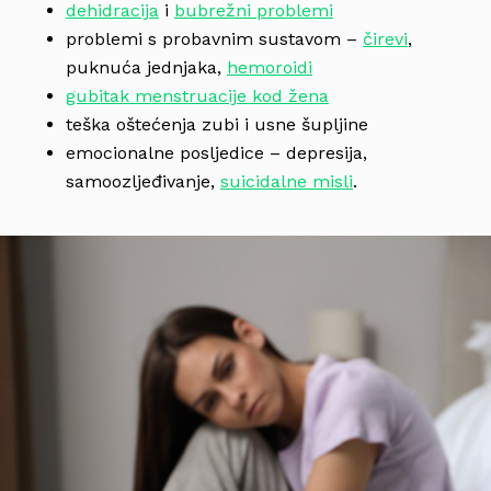
dehidracija
i
bubrežni problemi
problemi s probavnim sustavom –
čirevi
,
puknuća jednjaka,
hemoroidi
gubitak menstruacije kod žena
teška oštećenja zubi i usne šupljine
emocionalne posljedice – depresija,
samoozljeđivanje,
suicidalne misli
.