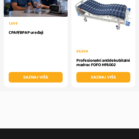
1,00 €
CPAP/BPAP uređaji
99,90 €
Profesionalni antidekubitalni
madrac FOFO HF6002
SAZNAJ VIŠE
SAZNAJ VIŠE