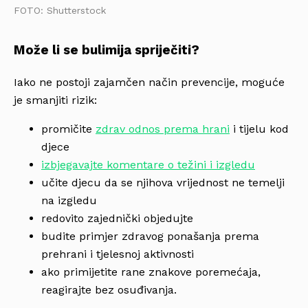
FOTO: Shutterstock
Može li se bulimija spriječiti?
Iako ne postoji zajamčen način prevencije, moguće
je smanjiti rizik:
promičite
zdrav odnos prema hrani
i tijelu kod
djece
izbjegavajte komentare o težini i izgledu
učite djecu da se njihova vrijednost ne temelji
na izgledu
redovito zajednički objedujte
budite primjer zdravog ponašanja prema
prehrani i tjelesnoj aktivnosti
ako primijetite rane znakove poremećaja,
reagirajte bez osuđivanja.