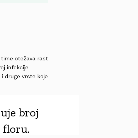
i time otežava rast
j infekcije.
 i druge vrste koje
uje broj
 floru.