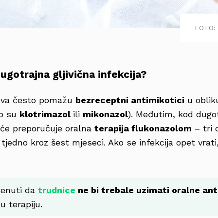
FOTO: 
dugotrajna gljivična infekcija?
jeva često pomažu
bezreceptni antimikotici
u obliku
to su
klotrimazol
ili
mikonazol
). Međutim, kod dugot
ešće preporučuje oralna
terapija flukonazolom
– tri 
tjedno kroz šest mjeseci. Ako se infekcija opet vrati
menuti da
trudnice
ne bi trebale uzimati oralne an
u terapiju.