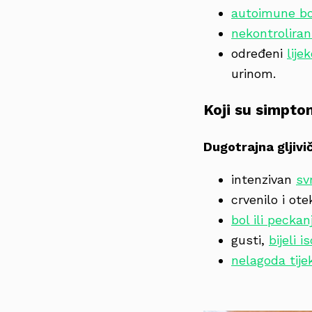
autoimune bo
nekontroliran
određeni
lije
urinom.
Koji su simpto
Dugotrajna gljivi
intenzivan
sv
crvenilo i ote
bol ili pecka
gusti,
bijeli i
nelagoda tij