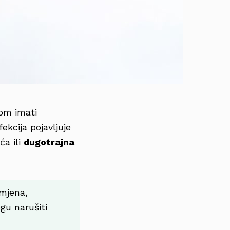
nom imati
ekcija pojavljuje
ća ili
dugotrajna
omjena,
gu narušiti