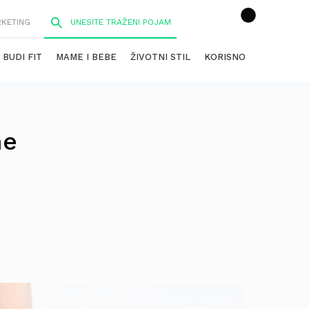
RKETING
BUDI FIT
MAME I BEBE
ŽIVOTNI STIL
KORISNO
ne