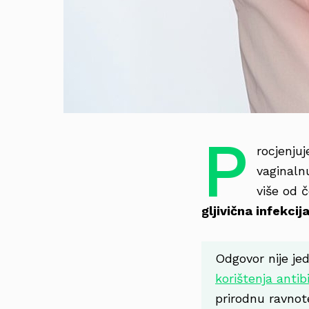
P
rocjenju
vaginalnu
više od č
gljivična infekcij
Odgovor nije je
korištenja antib
prirodnu ravnot