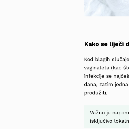
Kako se liječi 
Kod blagih sluča
vaginaleta (kao š
infekcije se najč
dana, zatim jedna 
produžiti.
Važno je napo
isključivo lokaln