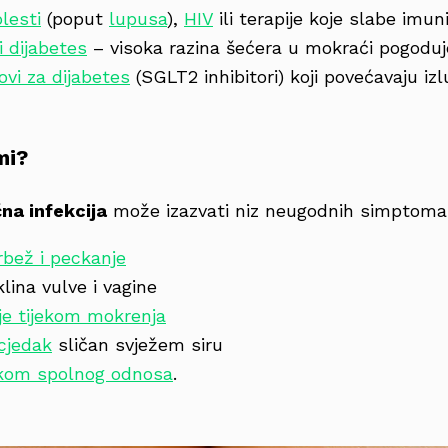
lesti
(poput
lupusa
),
HIV
ili terapije koje slabe imun
i dijabetes
– visoka razina šećera u mokraći pogoduje 
kovi za dijabetes
(SGLT2 inhibitori) koji povećavaju iz
mi?
čna infekcija
može izazvati niz neugodnih simptoma
rbež i peckanje
klina vulve i vagine
nje tijekom mokrenja
scjedak
sličan svježem siru
ekom spolnog odnosa
.