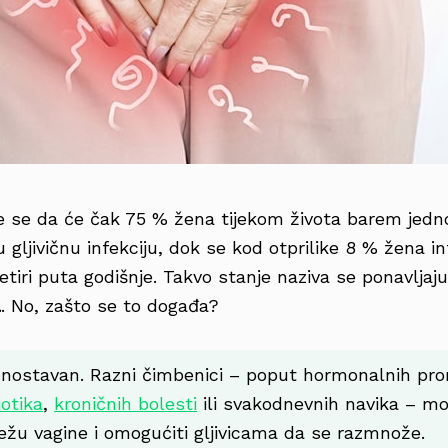
je se da će čak 75 % žena tijekom života barem jed
 gljivičnu infekciju, dok se kod otprilike 8 % žena inf
etiri puta godišnje. Takvo stanje naziva se ponavljaju
a
. No, zašto se to događa?
dnostavan. Razni čimbenici – poput hormonalnih pr
i
otika
,
kroničnih bolesti
ili svakodnevnih navika – mo
ežu vagine i omogućiti gljivicama da se razmnože.