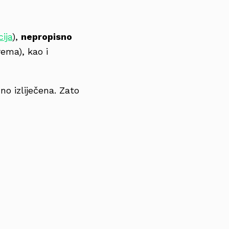
ija
),
nepropisno
rema), kao i
no izliječena. Zato