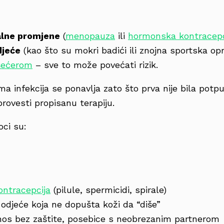
lne promjene
(
menopauza
ili
hormonska kontracepc
djeće
(kao što su mokri badići ili znojna sportska op
šećerom
– sve to može povećati rizik.
a infekcija se ponavlja zato što prva nije bila potpu
provesti propisanu terapiju.
oci su:
ntracepcija
(pilule, spermicidi, spirale)
odjeće koja ne dopušta koži da “diše”
nos bez zaštite, posebice s neobrezanim partnerom