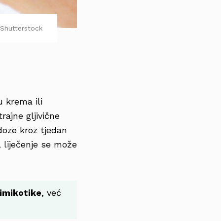
Shutterstock
 krema ili
rajne gljivične
doze kroz tjedan
, liječenje se može
timikotike
, već