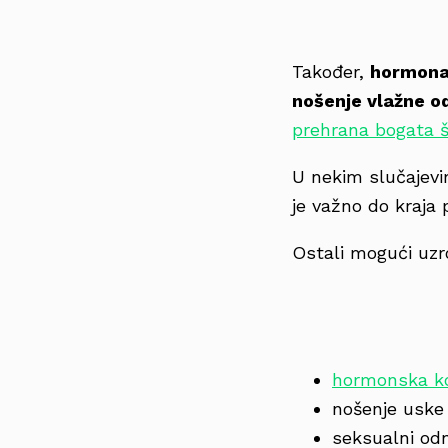
Također,
hormona
nošenje vlažne o
prehrana bogata 
U nekim slučajevim
je važno do kraja 
Ostali mogući uzr
hormonska ko
nošenje uske 
seksualni od