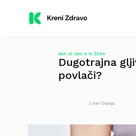
IMA JE OKO 8 % ŽENA
Dugotrajna glji
povlači?
2 min čitanja