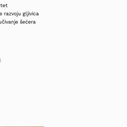
itet
razvoju gljivica
lučivanje šećera
: