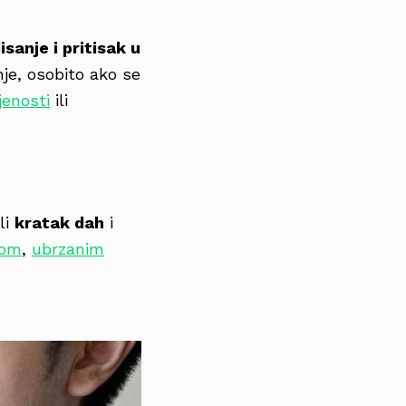
sanje i pritisak u
anje, osobito ako se
jenosti
ili
li
kratak dah
i
com
,
ubrzanim