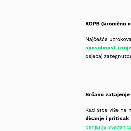
KOPB (kronična o
Najčešće uzrokov
sposobnost izmj
osjećaj zategnutos
Srčano zatajenje
Kad srce više ne 
disanje i pritisa
penjanja stepeni