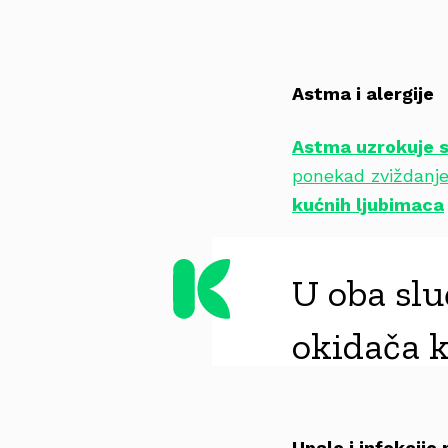
Astma i alergije
Astma uzrokuje s
ponekad zviždanje
kućnih ljubimaca
U oba slu
okidača k
Upale i infekcije 