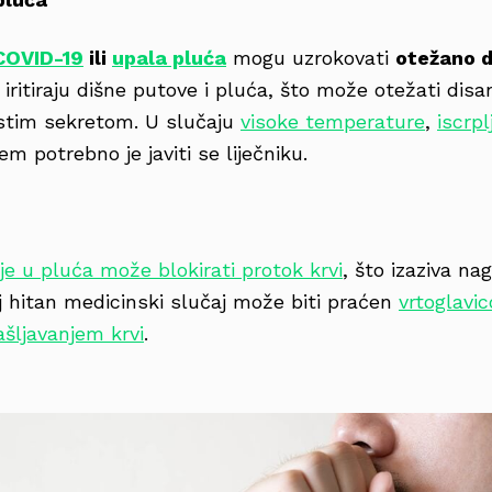
COVID-19
ili
upala pluća
mogu uzrokovati
otežano di
e iritiraju dišne putove i pluća, što može otežati dis
gustim sekretom. U slučaju
visoke temperature
,
iscrpl
m potrebno je javiti se liječniku.
je u pluća može blokirati protok krvi
, što izaziva nag
j hitan medicinski slučaj može biti praćen
vrtoglavi
ašljavanjem krvi
.