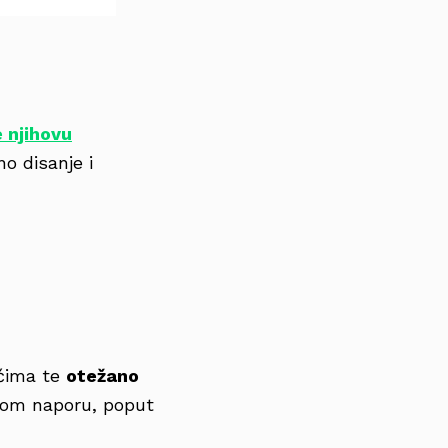
 njihovu
no disanje i
ućima te
otežano
čkom naporu, poput