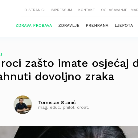
O STRANICI
IMPRESSUM
KONTAKT
OGLAŠAVANJE I MA
ZDRAVA PROBAVA
ZDRAVLJE
PREHRANA
LJEPOTA
J
roci zašto imate osjećaj 
hnuti dovoljno zraka
Tomislav Stanić
mag. educ. philol. croat.