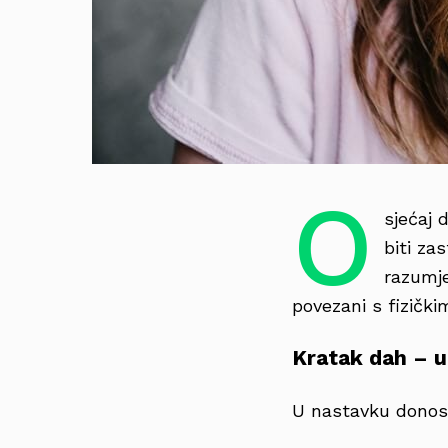
O
sjećaj 
biti za
razumje
povezani s fizičk
Kratak dah – u
U nastavku donosi