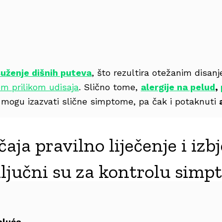
uženje dišnih puteva
, što rezultira otežanim disan
m prilikom udisaja
. Slično tome,
alergije na pelud
,
mogu izazvati slične simptome, pa čak i potaknuti
čaja pravilno liječenje i iz
ljučni su za kontrolu simp
pluća