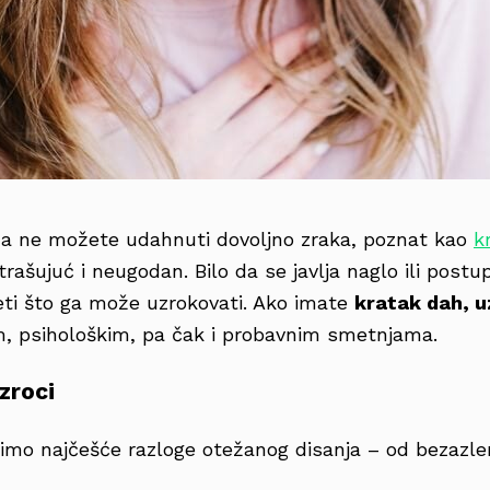
da ne možete udahnuti dovoljno zraka, poznat kao
k
strašujuć i neugodan. Bilo da se javlja naglo ili postu
ti što ga može uzrokovati. Ako imate
kratak dah, u
im, psihološkim, pa čak i probavnim smetnjama.
zroci
mo najčešće razloge otežanog disanja – od bezazleni