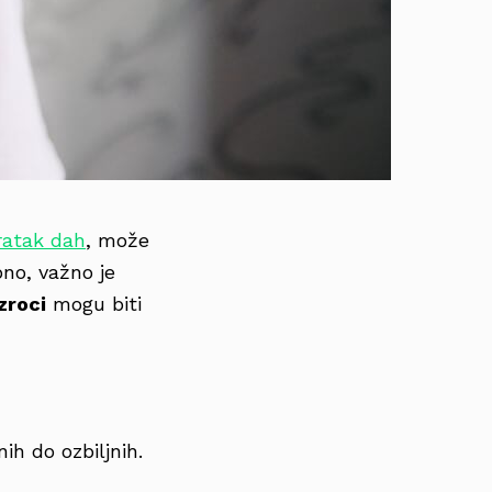
ratak dah
, može
pno, važno je
zroci
mogu biti
h do ozbiljnih.