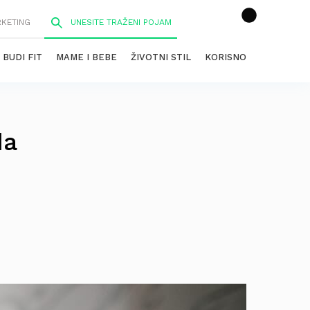
RKETING
BUDI FIT
MAME I BEBE
ŽIVOTNI STIL
KORISNO
da