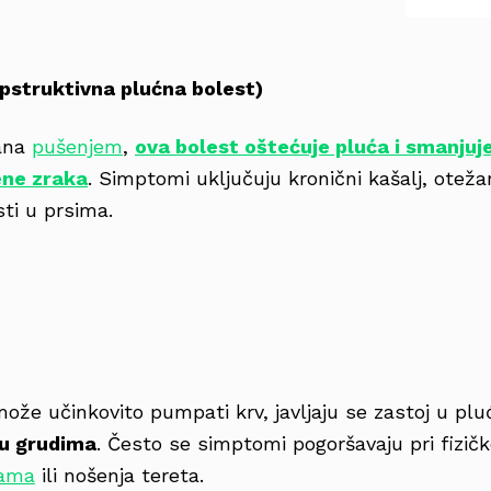
pstruktivna plućna bolest)
ana
pušenjem
,
ova bolest oštećuje pluća i smanjuje
ene zraka
. Simptomi uključuju kronični kašalj, oteža
ti u prsima.
može učinkovito pumpati krv, javljaju se zastoj u pl
k u grudima
. Često se simptomi pogoršavaju pri fizi
cama
ili nošenja tereta.