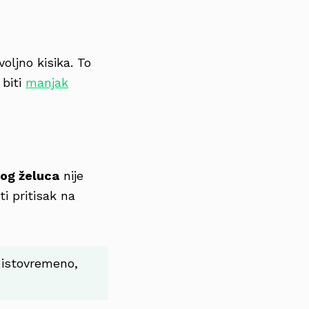
oljno kisika. To
 biti
manjak
bog želuca
nije
i pritisak na
 istovremeno,