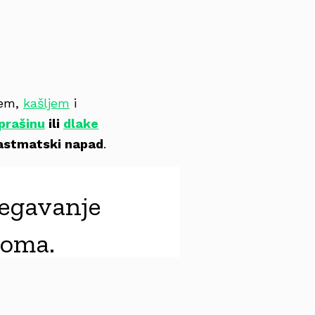
jem,
kašljem
i
prašinu
ili
dlake
astmatski napad
.
bjegavanje
toma.