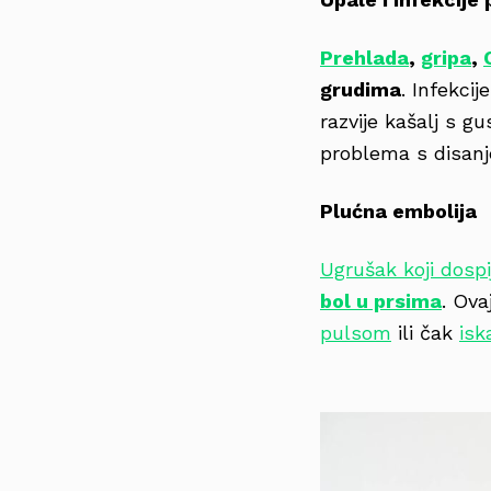
Prehlada
,
gripa
,
grudima
. Infekcij
razvije kašalj s 
problema s disanje
Plućna embolija
Ugrušak koji dospi
bol u prsima
. Ova
pulsom
ili čak
isk