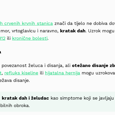
h crvenih krvnih stanica
znači da tijelo ne dobiva dov
mor, vrtoglavicu i naravno,
kratak dah
. Uzrok mogu
B12
ili
kronične bolesti
.
a
povezanost želuca i disanja, ali
otežano disanje z
t
,
refluks kiseline
ili
hijatalna hernija
mogu uzrokovat
ežava disanje.
u
kratak dah i želudac
kao simptome koji se javljaju
bilnih obroka.