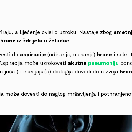
riraju, a liječenje ovisi o uzroku. Nastaje zbog
smetnj
 hrane iz ždrijela u želudac
.
vesti do
aspiracije
(udisanja, usisanja)
hrane
i sekre
e. Aspiracija može uzrokovati
akutnu
pneumoniju
odno
irajuća (ponavljajuća) disfagija dovodi do razvoja
kron
ija može dovesti do naglog mršavljenja i pothranjeno