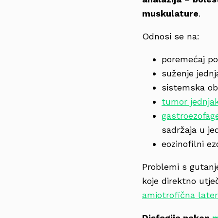
muskulature
.
Odnosi se na:
poremećaj pok
suženje jednj
sistemska obol
tumor jednja
gastroezofag
sadržaja u je
eozinofilni ez
Problemi s gutanj
koje direktno utje
amiotrofična late
Disfagija nakon
m