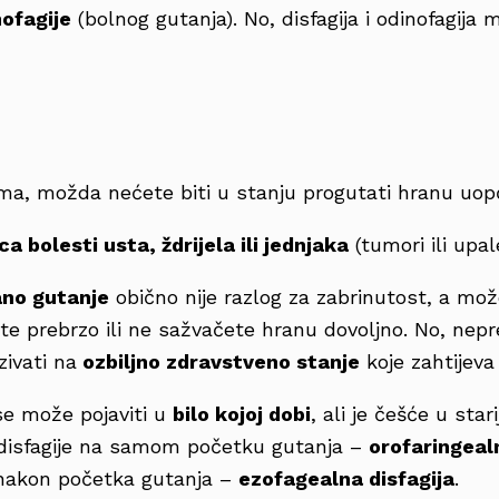
nofagije
(bolnog gutanja). No, disfagija i odinofagija m
ma, možda nećete biti u stanju progutati hranu uop
ca bolesti usta, ždrijela ili jednjaka
(tumori ili upal
no gutanje
obično nije razlog za zabrinutost, a mo
ete prebrzo ili ne sažvačete hranu dovoljno. No, nep
ivati na
ozbiljno zdravstveno stanje
koje zahtijeva 
e može pojaviti u
bilo kojoj dobi
, ali je češće u star
 disfagije na samom početku gutanja –
orofaringealn
 nakon početka gutanja –
ezofagealna disfagija
.