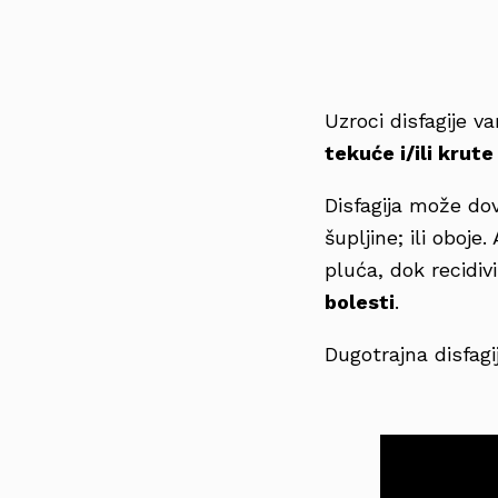
Uzroci disfagije va
tekuće i/ili krute
Disfagija može do
šupljine; ili oboj
pluća, dok recidiv
bolesti
.
Dugotrajna disfag