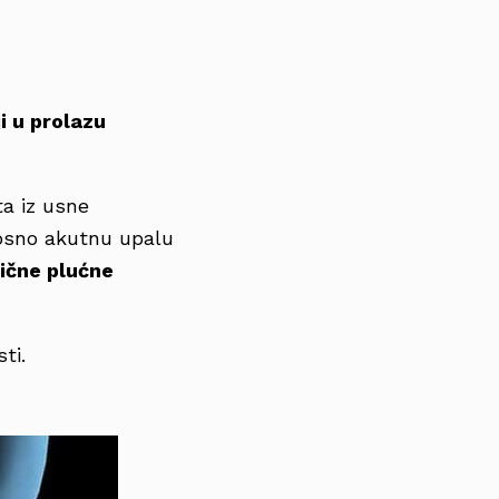
i u prolazu
ta iz usne
sno akutnu upalu
ične plućne
sti.