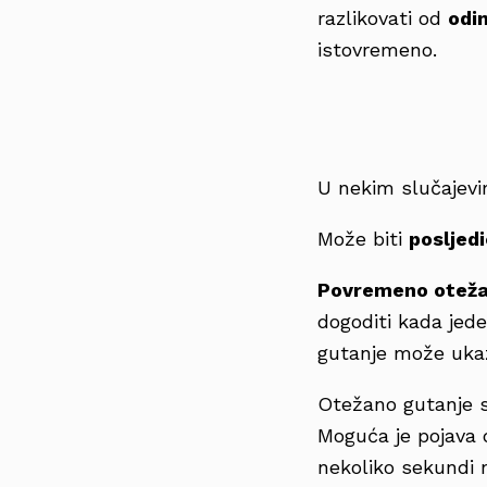
razlikovati od
odi
istovremeno.
U nekim slučajevi
Može biti
posljedi
Povremeno oteža
dogoditi kada jed
gutanje može ukaz
Otežano gutanje s
Moguća je pojava
nekoliko sekundi