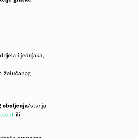
rijela i jednjaka,
m želučanog
 oboljenja
/stanja
olest
ili
isfagija prepozna