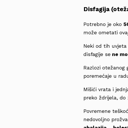
Disfagija (ote
Potrebno je oko
5
može ometati ovaj
Neki od tih uvjet
disfagije se
ne mog
Razlozi otežanog g
poremećaje u radu 
Mišići vrata i jed
preko ždrijela, d
Povremene teškoće
nedovoljno prožva
ahalazija
–
boles