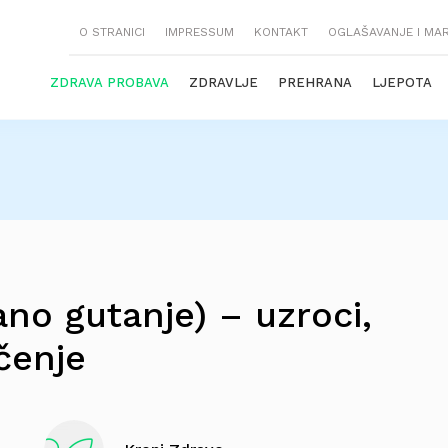
O STRANICI
IMPRESSUM
KONTAKT
OGLAŠAVANJE I MA
ZDRAVA PROBAVA
ZDRAVLJE
PREHRANA
LJEPOTA
ano gutanje) – uzroci,
ečenje