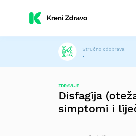
Stručno odobrava
,
ZDRAVLJE
Disfagija (otež
simptomi i lij