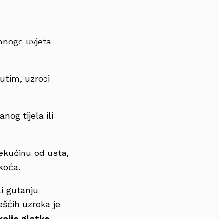
 mnogo uvjeta
utim, uzroci
nog tijela ili
tekućinu od usta,
škoća.
i gutanju
ešćih uzroka je
cije glatke