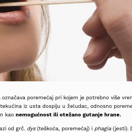
a
označava poremećaj pri kojem je potrebno više vre
 tekućina iz usta dospiju u želudac, odnosno poremeć
an kao
nemogućnost ili otežano gutanje hrane.
lazi od grč.
dys
(teškoća, poremećaj) i
phagia
(jesti). 