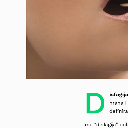
D
isfagij
hrana i
definir
Ime “disfagija” do