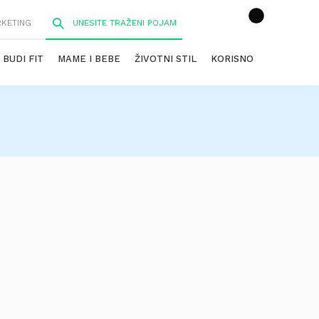
RKETING
BUDI FIT
MAME I BEBE
ŽIVOTNI STIL
KORISNO