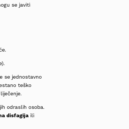
ogu se javiti
će.
e).
že se jednostavno
restano teško
liječenje.
ijih odraslih osoba.
a disfagija
ili