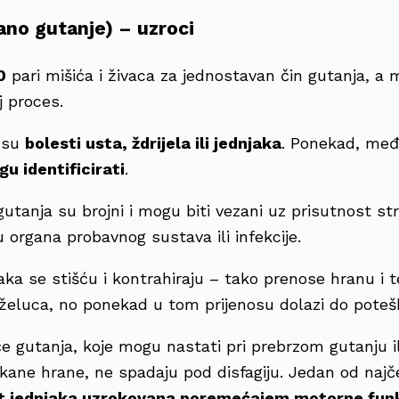
žano gutanje) – uzroci
0
pari mišića i živaca za jednostavan čin gutanja, a
 proces.
a su
bolesti usta, ždrijela ili jednjaka
. Ponekad, međ
u identificirati
.
utanja su brojni i mogu biti vezani uz prisutnost stra
organa probavnog sustava ili infekcije.
njaka se stišću i kontrahiraju – tako prenose hranu i 
o želuca, no ponekad u tom prijenosu dolazi do pote
 gutanja, koje mogu nastati pri prebrzom gutanju il
kane hrane, ne spadaju pod disfagiju. Jedan od najč
t jednjaka uzrokovana poremećajem motorne funk