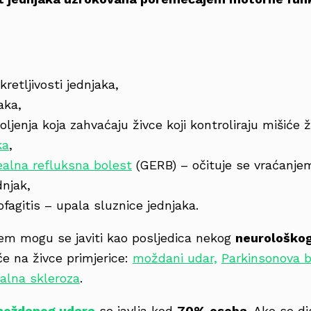
retljivosti jednjaka,
aka,
jenja koja zahvaćaju živce koji kontroliraju mišiće žd
ka
,
ealna refluksna bolest
(GERB) – očituje se vraćanje
dnjak,
ofagitis – upala sluznice jednjaka.
em mogu se javiti kao posljedica nekog
neurološkog
če na živce primjerice:
moždani udar,
Parkinsonova b
ralna skleroza
.
oždanog udara
se javlja kod
70% osoba
. Ako se d