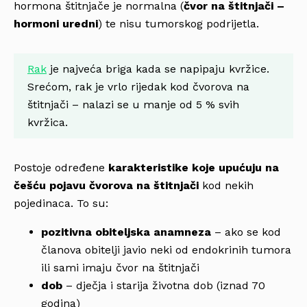
hormona štitnjače je normalna (
čvor na štitnjači –
hormoni uredni
) te nisu tumorskog podrijetla.
Rak
je najveća briga kada se napipaju kvržice.
Srećom, rak je vrlo rijedak kod čvorova na
štitnjači – nalazi se u manje od 5 % svih
kvržica.
Postoje određene
karakteristike koje upućuju na
češću pojavu čvorova na štitnjači
kod nekih
pojedinaca. To su:
pozitivna obiteljska anamneza
– ako se kod
članova obitelji javio neki od endokrinih tumora
ili sami imaju čvor na štitnjači
dob
– dječja i starija životna dob (iznad 70
godina)