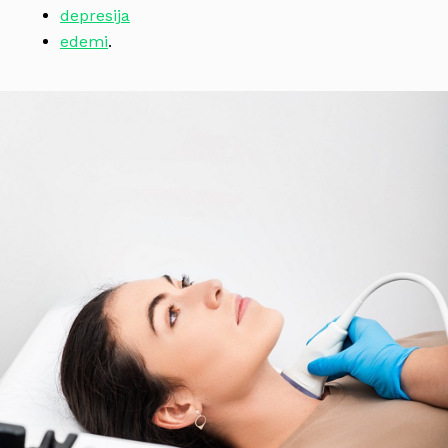
depresija
edemi
.