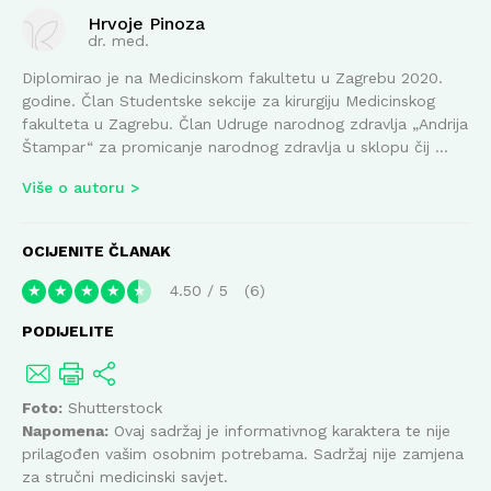
Hrvoje Pinoza
dr. med.
Diplomirao je na Medicinskom fakultetu u Zagrebu 2020.
godine. Član Studentske sekcije za kirurgiju Medicinskog
fakulteta u Zagrebu. Član Udruge narodnog zdravlja „Andrija
Štampar“ za promicanje narodnog zdravlja u sklopu čij ...
Više o autoru
OCIJENITE ČLANAK
4.50
/
5
6
★
★
★
★
★
PODIJELITE
Foto:
Shutterstock
Napomena:
Ovaj sadržaj je informativnog karaktera te nije
prilagođen vašim osobnim potrebama. Sadržaj nije zamjena
za stručni medicinski savjet.