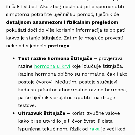
ili čak i vidjeti. Ako zbog nekih od prije spomenutih
simptoma potražite liječničku pomoć, liječnik će
detaljnom anamnezom i fizikalnim pregledom
pokušati doći do više korisnih informacija te opipati
kakvo je stanje štitnjače. Zatim je moguće provesti
neke od sljedećih
pretraga
.
Test razine hormona štitnjače
– provjerava
razine
hormona u krvi
koje izlučuje štitnjača.
Razine hormona obično su normalne, čak i ako
postoje čvorovi. Međutim, postoje slučajevi
kada su prisutne abnormalne razine hormona,
pa će liječnik vjerojatno uputiti i na druge
testove.
Ultrazvuk štitnjače
– koristi zvučne valove
kako bi se utvrdilo je li čvor čvrst ili cista
ispunjena tekućinom. Rizik od
raka
je veći kod