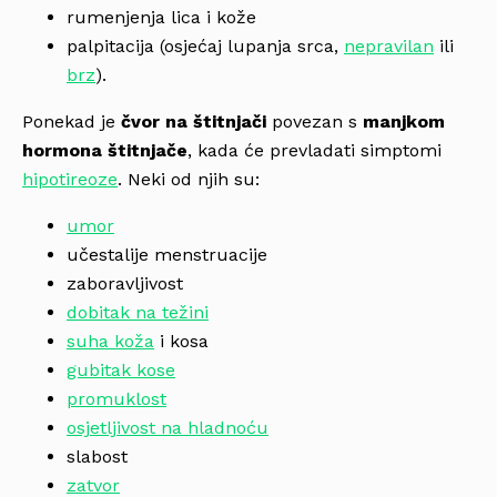
rumenjenja lica i kože
palpitacija (osjećaj lupanja srca,
nepravilan
ili
brz
).
Ponekad je
čvor na štitnjači
povezan s
manjkom
hormona štitnjače
, kada će prevladati simptomi
hipotireoze
. Neki od njih su:
umor
učestalije menstruacije
zaboravljivost
dobitak na težini
suha koža
i kosa
gubitak kose
promuklost
osjetljivost na hladnoću
slabost
zatvor