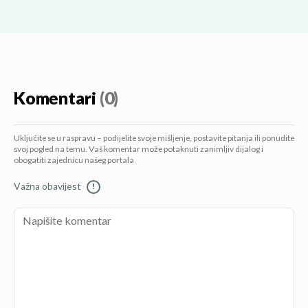
Komentari
(0)
Uključite se u raspravu – podijelite svoje mišljenje, postavite pitanja ili ponudite
svoj pogled na temu. Vaš komentar može potaknuti zanimljiv dijalog i
obogatiti zajednicu našeg portala.
Važna obavijest
!