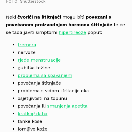
FOTO: Shutterstock
Neki
čvorići na štitnjači
mogu biti
povezani s
povećanom proizvodnjom hormona štitnjače
te će
se tada javiti simptomi
hipertireoze
poput:
tremora
nervoze
rjeđe menstruacije
gubitka težine
problema sa spavanjem
povećanja štitnjače
problema s vidom i iritacije oka
osjetljivosti na toplinu
povećanja ili
smanjenja apetita
kratkog daha
tanke kose
lomljive kože