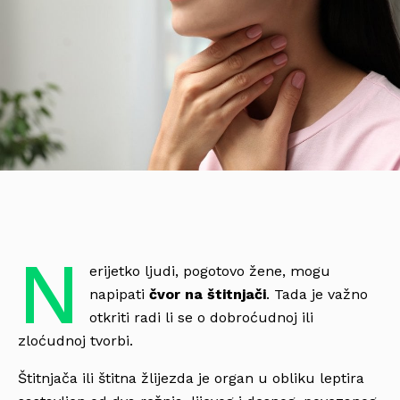
N
erijetko ljudi, pogotovo žene, mogu
napipati
čvor na štitnjači
. Tada je važno
otkriti radi li se o dobroćudnoj ili
zloćudnoj tvorbi.
Štitnjača ili štitna žlijezda je organ u obliku leptira