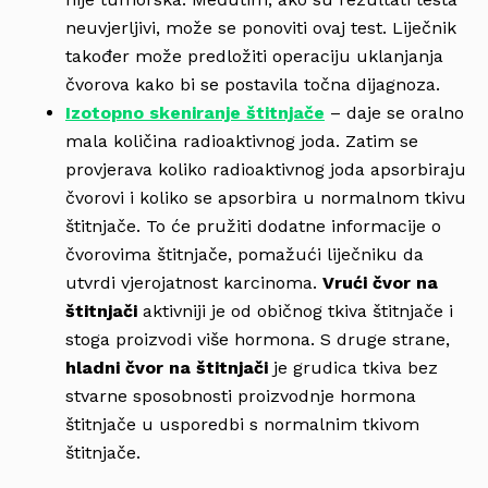
neuvjerljivi, može se ponoviti ovaj test. Liječnik
također može predložiti operaciju uklanjanja
čvorova kako bi se postavila točna dijagnoza.
Izotopno skeniranje štitnjače
– daje se oralno
mala količina radioaktivnog joda. Zatim se
provjerava koliko radioaktivnog joda apsorbiraju
čvorovi i koliko se apsorbira u normalnom tkivu
štitnjače. To će pružiti dodatne informacije o
čvorovima štitnjače, pomažući liječniku da
utvrdi vjerojatnost karcinoma.
Vrući čvor
na
štitnjači
aktivniji je od običnog tkiva štitnjače i
stoga proizvodi više hormona. S druge strane,
hladni čvor na štitnjači
je grudica tkiva bez
stvarne sposobnosti proizvodnje hormona
štitnjače u usporedbi s normalnim tkivom
štitnjače.