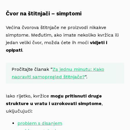
Čvor na štitnjači – simptomi
Većina čvorova štitnjače ne proizvodi nikakve
simptome. Međutim, ako imate nekoliko kvržica ili
jedan veliki čvor, možda ćete ih moći
vidjeti i
opipati
.
Pročitajte članak “
Za jednu minutu: Kako
napraviti samopregled štitnjače?
“.
Iako rijetko, kvržice
mogu pritisnuti druge
strukture u vratu i uzrokovati simptome
,
uključujući:
problem s disanjem