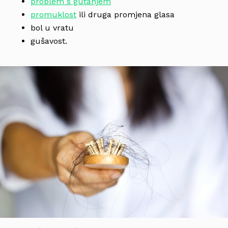
problem s gutanjem
promuklost
ili druga promjena glasa
bol u vratu
gušavost.