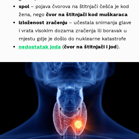
spol
– pojava čvorova na štitnjači češća je kod
žena, nego
čvor na štitnjači kod muškaraca
izloženost zračenju
– učestala snimanja glave
i vrata visokim dozama zračenja ili boravak u
mjestu gdje je došlo do nuklearne katastrofe
nedostatak joda
(
čvor na štitnjači i jod
).