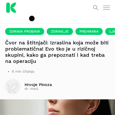
ZDRAVA PROBAVA
ZDRAVLJE
PREHRANA
LJ
PONEKAD SE MOŽE NAPIPATI
Čvor na štitnjači: Izraslina koja može biti
problematična! Evo tko je u rizičnoj
skupini, kako ga prepoznati i kad treba
na operaciju
6 min čitanja
Hrvoje Pinoza
dr. med.