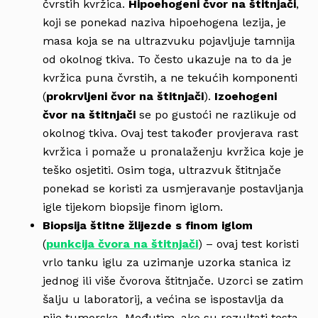
čvrstih kvržica.
Hipoehogeni čvor
na štitnjači
,
koji se ponekad naziva hipoehogena lezija, je
masa koja se na ultrazvuku pojavljuje tamnija
od okolnog tkiva. To često ukazuje na to da je
kvržica puna čvrstih, a ne tekućih komponenti
(
prokrvljeni čvor na štitnjači
).
Izoehogeni
čvor na štitnjači
se po gustoći ne razlikuje od
okolnog tkiva. Ovaj test također provjerava rast
kvržica i pomaže u pronalaženju kvržica koje je
teško osjetiti. Osim toga, ultrazvuk štitnjače
ponekad se koristi za usmjeravanje postavljanja
igle tijekom biopsije finom iglom.
Biopsija štitne žlijezde s finom iglom
(
punkcija čvora na štitnjači
) – ovaj test koristi
vrlo tanku iglu za uzimanje uzorka stanica iz
jednog ili više čvorova štitnjače. Uzorci se zatim
šalju u laboratorij, a većina se ispostavlja da
nije tumorska. Međutim, ako su rezultati testa