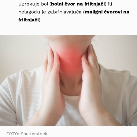
uzrokuje bol (
bolni čvor na štitnjači
) ili
nelagodu je zabrinjavajuća (
maligni čvorovi na
štitnjači
).
FOTO: Shutterstock