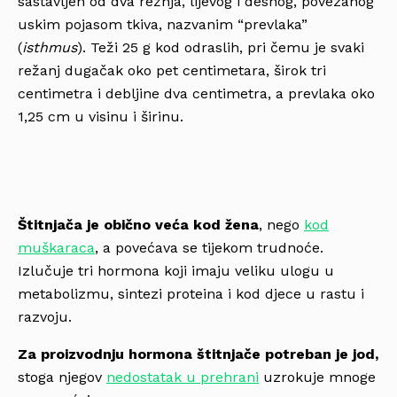
sastavljen od dva režnja, lijevog i desnog, povezanog
uskim pojasom tkiva, nazvanim “prevlaka”
(
isthmus
). Teži 25 g kod odraslih, pri čemu je svaki
režanj dugačak oko pet centimetara, širok tri
centimetra i debljine dva centimetra, a prevlaka oko
1,25 cm u visinu i širinu.
Štitnjača je obično veća kod žena
, nego
kod
muškaraca
, a povećava se tijekom trudnoće.
Izlučuje tri hormona koji imaju veliku ulogu u
metabolizmu, sintezi proteina i kod djece u rastu i
razvoju.
Za proizvodnju hormona štitnjače potreban je jod,
stoga njegov
nedostatak u prehrani
uzrokuje mnoge