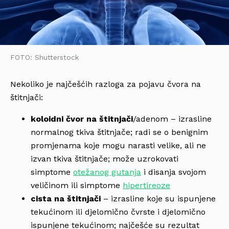
FOTO: Shutterstock
Nekoliko je najčešćih razloga za pojavu čvora na
štitnjači:
koloidni čvor na štitnjači
/adenom – izrasline
normalnog tkiva štitnjače; radi se o benignim
promjenama koje mogu narasti velike, ali ne
izvan tkiva štitnjače; može uzrokovati
simptome
otežanog gutanja
i disanja svojom
veličinom ili simptome
hipertireoze
cista na štitnjači
– izrasline koje su ispunjene
tekućinom ili djelomično čvrste i djelomično
ispunjene tekućinom; najčešće su rezultat