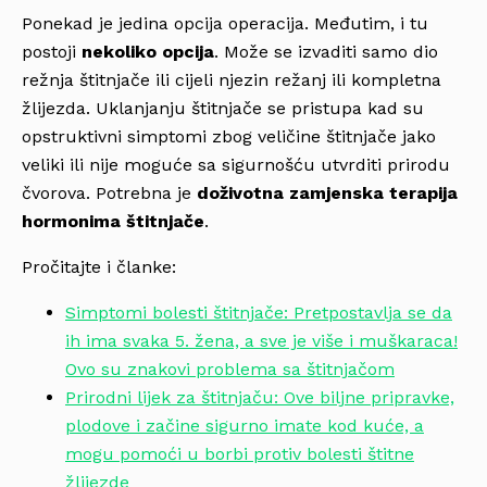
Ponekad je jedina opcija operacija. Međutim, i tu
postoji
nekoliko opcija
. Može se izvaditi samo dio
režnja štitnjače ili cijeli njezin režanj ili kompletna
žlijezda. Uklanjanju štitnjače se pristupa kad su
opstruktivni simptomi zbog veličine štitnjače jako
veliki ili nije moguće sa sigurnošću utvrditi prirodu
čvorova. Potrebna je
doživotna zamjenska terapija
hormonima štitnjače
.
Pročitajte i članke:
Simptomi bolesti štitnjače: Pretpostavlja se da
ih ima svaka 5. žena, a sve je više i muškaraca!
Ovo su znakovi problema sa štitnjačom
Prirodni lijek za štitnjaču: Ove biljne pripravke,
plodove i začine sigurno imate kod kuće, a
mogu pomoći u borbi protiv bolesti štitne
žlijezde