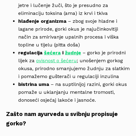
jetre i lučenje žuči, što je presudno za
eliminaciju toksina (ama) iz krvi i tkiva
hlađenje organizma
– zbog svoje hladne i
lagane prirode, gorki okus je najučinkovitiji
način za smirivanje upalnih procesa i viška
topline u tijelu (pitta doša)
regulacija
šećera
i
žudnje
– gorko je prirodni
lijek za
ovisnost o šećeru
; unošenjem gorkog
okusa, prirodno smanjujemo žudnju za slatkim
i pomažemo gušterači u regulaciji inzulina
bistrina uma
– na suptilnijoj razini, gorki okus
pomaže u uklanjanju mentalne tromosti,
donoseći osjećaj lakoće i jasnoće.
Zašto nam ayurveda u svibnju propisuje
gorko?