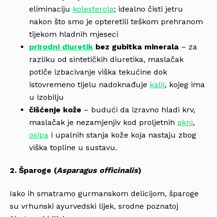
eliminaciju
kolesterola
; idealno čisti jetru
nakon što smo je opteretili teškom prehranom
tijekom hladnih mjeseci
prirodni diuretik
bez gubitka minerala
– za
razliku od sintetičkih diuretika, maslačak
potiče izbacivanje viška tekućine dok
istovremeno tijelu nadoknađuje
kalij
, kojeg ima
u izobilju
čišćenje kože
– budući da izravno hladi krv,
maslačak je nezamjenjiv kod proljetnih
akni
,
osipa
i upalnih stanja kože koja nastaju zbog
viška topline u sustavu.
2. Šparoge (
Asparagus officinalis
)
Iako ih smatramo gurmanskom delicijom, šparoge
su vrhunski ayurvedski lijek, srodne poznatoj