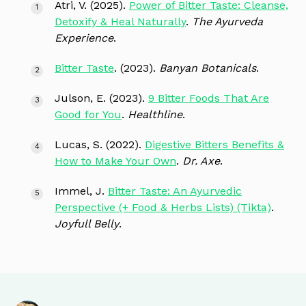
Atri, V. (2025).
Power of Bitter Taste: Cleanse,
Detoxify & Heal Naturally
.
The Ayurveda
Experience
.
Bitter Taste
. (2023).
Banyan Botanicals
.
Julson, E. (2023).
9 Bitter Foods That Are
Good for You
.
Healthline
.
Lucas, S. (2022).
Digestive Bitters Benefits &
How to Make Your Own
.
Dr. Axe
.
Immel, J.
Bitter Taste: An Ayurvedic
Perspective (+ Food & Herbs Lists) (Tikta)
.
Joyfull Belly
.