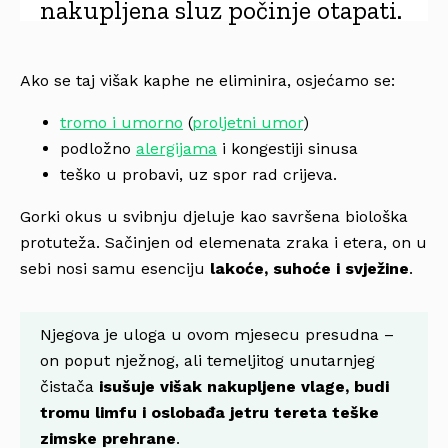
nakupljena sluz počinje otapati.
Ako se taj višak kaphe ne eliminira, osjećamo se:
tromo i umorno
(
proljetni umor
)
podložno
alergijama
i kongestiji sinusa
teško u probavi, uz spor rad crijeva.
Gorki okus u svibnju djeluje kao savršena biološka
protuteža. Sačinjen od elemenata zraka i etera, on u
sebi nosi samu esenciju
lakoće, suhoće i svježine
.
Njegova je uloga u ovom mjesecu presudna –
on poput nježnog, ali temeljitog unutarnjeg
čistača
isušuje višak nakupljene vlage, budi
tromu limfu i oslobađa jetru tereta teške
zimske prehrane
.