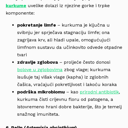
kurkume
uvelike dolazi iz njezine gorke i trpke
komponente:
pokretanje limfe
– kurkuma je ključna u
svibnju jer sprječava stagnaciju limfe; ona
zagrijava krv, ali hladi upale, omogućujući
limfnom sustavu da učinkovito odvede otpadne
tvari
zdravlje zglobova
– proljeće često donosi
bolove u zglobovima
zbog vlage; kurkuma
isušuje taj višak vlage (kapha) iz zglobnih
čašica, vraćajući pokretljivost i lakoću koraka
podrška mikrobiomu
– kao
prirodni antibiotik
,
kurkuma čisti crijevnu floru od patogena, a
istovremeno hrani dobre bakterije, što je temelj
snažnog imuniteta.
6. Pelin (
Artemisia absinthium
)