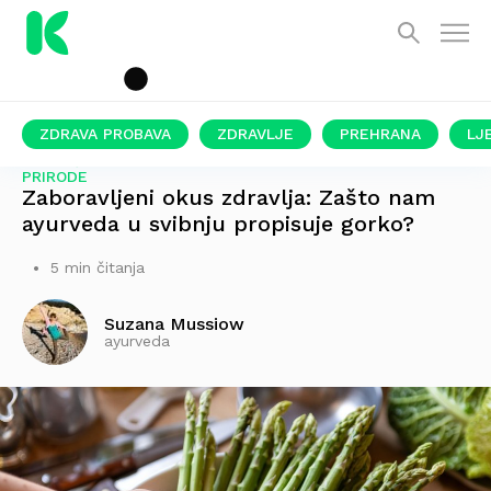
ZDRAVA PROBAVA
ZDRAVLJE
PREHRANA
LJ
UKLJUČITE U PREHRANU 6 GORKIH SAVEZNIKA IZ
PRIRODE
Zaboravljeni okus zdravlja: Zašto nam
ayurveda u svibnju propisuje gorko?
5 min čitanja
Suzana Mussiow
ayurveda