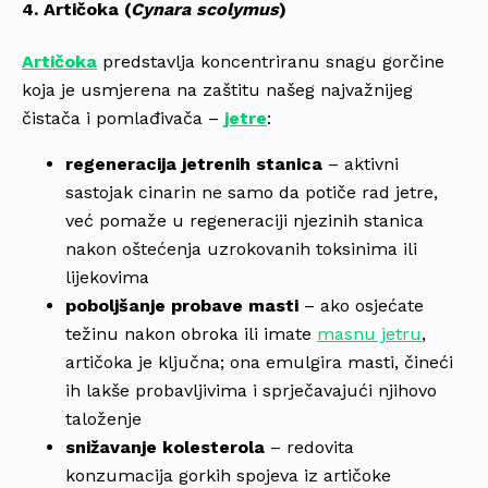
4. Artičoka (
Cynara scolymus
)
Artičoka
predstavlja koncentriranu snagu gorčine
koja je usmjerena na zaštitu našeg najvažnijeg
čistača i pomlađivača –
jetre
:
regeneracija jetrenih stanica
– aktivni
sastojak cinarin ne samo da potiče rad jetre,
već pomaže u regeneraciji njezinih stanica
nakon oštećenja uzrokovanih toksinima ili
lijekovima
poboljšanje probave masti
– ako osjećate
težinu nakon obroka ili imate
masnu jetru
,
artičoka je ključna; ona emulgira masti, čineći
ih lakše probavljivima i sprječavajući njihovo
taloženje
snižavanje kolesterola
– redovita
konzumacija gorkih spojeva iz artičoke