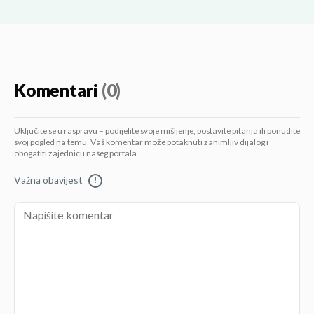
Komentari
(0)
Uključite se u raspravu – podijelite svoje mišljenje, postavite pitanja ili ponudite
svoj pogled na temu. Vaš komentar može potaknuti zanimljiv dijalog i
obogatiti zajednicu našeg portala.
Važna obavijest
!