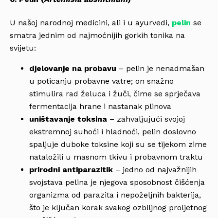
U našoj narodnoj medicini, ali i u ayurvedi,
pelin
se
smatra jednim od najmoćnijih gorkih tonika na
svijetu:
djelovanje na probavu
– pelin je nenadmašan
u poticanju probavne vatre; on snažno
stimulira rad želuca i žuči, čime se sprječava
fermentacija hrane i nastanak plinova
uništavanje toksina
– zahvaljujući svojoj
ekstremnoj suhoći i hladnoći, pelin doslovno
spaljuje duboke toksine koji su se tijekom zime
nataložili u masnom tkivu i probavnom traktu
prirodni antiparazitik
– jedno od najvažnijih
svojstava pelina je njegova sposobnost čišćenja
organizma od parazita i nepoželjnih bakterija,
što je ključan korak svakog ozbiljnog proljetnog