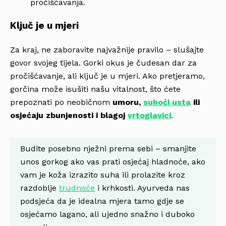
pročišćavanja.
Ključ je u mjeri
Za kraj, ne zaboravite najvažnije pravilo – slušajte
govor svojeg tijela. Gorki okus je čudesan dar za
pročišćavanje, ali ključ je u mjeri. Ako pretjeramo,
gorčina može isušiti našu vitalnost, što ćete
prepoznati po neobičnom
umoru,
suhoći usta
ili
osjećaju zbunjenosti i blagoj
vrtoglavici
.
Budite posebno nježni prema sebi – smanjite
unos gorkog ako vas prati osjećaj hladnoće, ako
vam je koža izrazito suha ili prolazite kroz
razdoblje
trudnoće
i krhkosti. Ayurveda nas
podsjeća da je idealna mjera tamo gdje se
osjećamo lagano, ali ujedno snažno i duboko