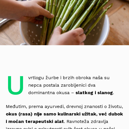
U
vrtlogu žurbe i brzih obroka naša su
nepca postala zarobljenici dva
dominantna okusa –
slatkog i slanog
.
Međutim, prema ayurvedi, drevnoj znanosti o životu,
okus (rasa) nije samo kulinarski užitak, već dubok
i moćan terapeutski alat
. Ravnoteža zdravlja
izravno ovisi o prisutnosti svih šest okusa u našoj