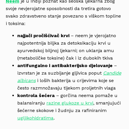
Neem
je u Indiji poznat kao seoska ljekarna zbog
svoje nevjerojatne sposobnosti da tretira gotovo
svako zdravstveno stanje povezano s viškom topline
i toksina:
najjači pročišćivač krvi
– neem je vjerojatno
najpotentnija biljka za detoksikaciju krvi u
ayurvedskoj biljnoj ljekarni; on uklanja amu
(metaboličke toksine) čak i iz dubokih tkiva
antifungalno i antibakterijsko djelovanje
–
izvrstan je za suzbijanje gljivica poput
Candide
albicans
i loših bakterija u crijevima koje se
često razmnožavaju tijekom proljetnih vlaga
kontrola šećera
– gorčina neema pomaže u
balansiranju
razine glukoze u krvi
, smanjujući
šećerne skokove i žudnju za rafiniranim
ugljikohidratima
.