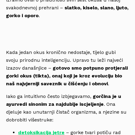
svakodnevnoj prehrani –
slatko, kiselo, slano, ljuto,
gorko i oporo
.
Kada jedan okus kronično nedostaje, tijelo gubi
svoju prirodnu inteligenciju. Upravo tu leži najveći
izazov današnjice –
gotovo smo potpuno protjerali
gorki okus (tikta), onaj koji je kroz evoluciju bio
naš najvjerniji saveznik u čišćenju i obnovi
.
Iako ga intuitivno često izbjegavamo,
gorčina je u
ayurvedi sinonim za najdublje iscjeljenje
. Ona
djeluje kao unutarnji čistač organizma, a njezine su
dobrobiti višestruke:
detoksikacija jetre
– gorke tvari potiču rad