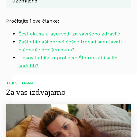
uzemljeno.
Pročitajte i ove članke:
Šest okusa u ayurvedi za savršeno zdravlje
Zašto bi naši obroci češće trebali sadržavati
najmanje omiljen okus?
Ljekovito bilje u proljeće: Što ubrati i kako
koristiti?
TEKST DANA
Za vas izdvajamo