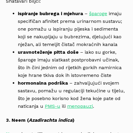
Shatavari biljci:
ispiranje bubrega i mjehura
–
šparoge
imaju
specifičan afinitet prema urinarnom sustavu;
one pomažu u ispiranju pijeska i sedimenta
koji se nakupljaju u bubrezima, djelujući kao
nježan, ali temeljit čistač mokraćnih kanala
uravnoteženje pitta doše
– iako su gorke,
šparoge imaju slatkast postprobavni učinak,
što ih čini jednim od rijetkih gorkih namirnica
koje hrane tkiva dok ih istovremeno čiste
hormonalna podrška
– zahvaljujući svojem
sastavu, pomažu u regulaciji tekućine u tijelu,
što je posebno korisno kod žena koje pate od
naticanja u
PMS-u
ili
menopauzi
.
3. Neem (
Azadirachta indica
)