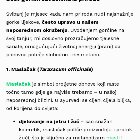
Svibanj je mjesec kada nam priroda nudi najsnažnije
gorke lijekove,
često upravo u našem
neposrednom okruženju
. Uvođenjem gorčine na
svoj tanjur, mi doslovno prozračujemo tjelesne
kanale, omogućujući životnoj energiji (prani) da
ponovno poteče slobodno i nesmetano.
1. Maslačak (
Taraxacum officinale
)
Maslačak
je simbol proljetne obnove koji raste
točno tamo gdje ga najviše trebamo – u našoj
neposrednoj blizini. U ayurvedi se cijeni cijela biljka,
od korijena do cvijeta:
djelovanje na jetru i žuč
– kao snažan
koleretik, maslačak potiče proizvodnju i protok
žuči, što je ključno za metabolizam
masti
i