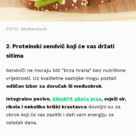
FOTO: Shutterstock
2. Proteinski sendvič koji će vas držati
sitima
Sendviči ne moraju biti “brza hrana” bez nutritivne
vrijednosti. Uz kvalitetne sastojke mogu postati
odličan izbor za doručak ili međuobrok
.
Integralno pecivo,
Slim&Fit pileća prsa
, svježi sir,
rikola i nekoliko kriški krastavca
dovoljni su za
obrok koji će vas zasititi i dati vam energiju za
ostatak dana.