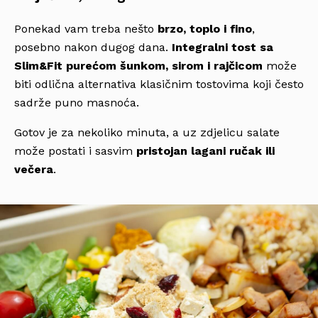
Ponekad vam treba nešto
brzo, toplo i fino
,
posebno nakon dugog dana.
Integralni tost sa
Slim&Fit purećom šunkom, sirom i rajčicom
može
biti odlična alternativa klasičnim tostovima koji često
sadrže puno masnoća.
Gotov je za nekoliko minuta, a uz zdjelicu salate
može postati i sasvim
pristojan lagani ručak ili
večera
.