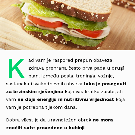
K
ad vam je raspored prepun obaveza,
zdrava prehrana često prva pada u drugi
plan. Između posla, treninga, vožnje,
sastanaka i svakodnevnih obveza
lako je posegnuti
za brzinskim rješenjima
koja vas kratko zasite, ali
vam
ne daju energiju ni nutritivnu vrijednost
koja
vam je potrebna tijekom dana.
Dobra vijest je da uravnotežen obrok
ne mora
značiti sate provedene u kuhinji
.