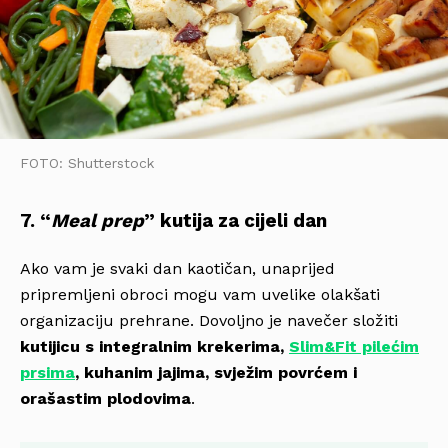
FOTO: Shutterstock
7. “
Meal prep
” kutija za cijeli dan
Ako vam je svaki dan kaotičan, unaprijed
pripremljeni obroci mogu vam uvelike olakšati
organizaciju prehrane. Dovoljno je navečer složiti
kutijicu s integralnim krekerima,
Slim&Fit pilećim
prsima
, kuhanim jajima, svježim povrćem i
orašastim plodovima
.