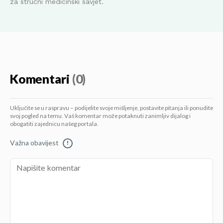
za stručni medicinski savjet.
Komentari
(0)
Uključite se u raspravu – podijelite svoje mišljenje, postavite pitanja ili ponudite
svoj pogled na temu. Vaš komentar može potaknuti zanimljiv dijalog i
obogatiti zajednicu našeg portala.
Važna obavijest
!