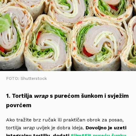
FOTO: Shutterstock
1. Tortilja
wrap
s purećom šunkom i svježim
povrćem
Ako tražite brz ručak ili praktičan obrok za posao,
tortilja
wrap
uvijek je dobra ideja.
Dovoljno je uzeti
integralnu tortilju, dodati
Slim&Fit pureću šunku
,