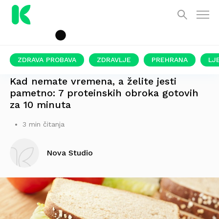
ZDRAVA PROBAVA
ZDRAVLJE
PREHRANA
LJ
POKROVITELJ PERUTNINA PTUJ
Kad nemate vremena, a želite jesti
pametno: 7 proteinskih obroka gotovih
za 10 minuta
3 min čitanja
Nova Studio