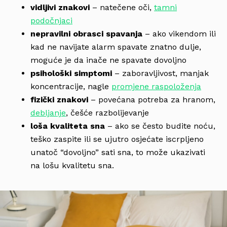
vidljivi znakovi
– natečene oči,
tamni
podočnjaci
nepravilni obrasci spavanja
– ako vikendom ili
kad ne navijate alarm spavate znatno dulje,
moguće je da inače ne spavate dovoljno
psihološki simptomi
– zaboravljivost, manjak
koncentracije, nagle
promjene raspoloženja
fizički znakovi
– povećana potreba za hranom,
debljanje
, češće razbolijevanje
loša kvaliteta sna
– ako se često budite noću,
teško zaspite ili se ujutro osjećate iscrpljeno
unatoč “dovoljno” sati sna, to može ukazivati
na lošu kvalitetu sna.