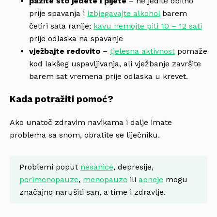
pazite što jedete i pijete
– ne jedite obilno
prije spavanja i
izbjegavajte alkohol
barem
četiri sata ranije;
kavu nemojte piti 10 – 12 sati
prije odlaska na spavanje
vježbajte redovito
–
tjelesna aktivnost
pomaže
kod lakšeg uspavljivanja, ali vježbanje završite
barem sat vremena prije odlaska u krevet.
Kada potražiti pomoć?
Ako unatoč zdravim navikama i dalje imate
problema sa snom, obratite se liječniku.
Problemi poput
nesanice
, depresije,
perimenopauze
,
menopauze
ili
apneje
mogu
značajno narušiti san, a time i zdravlje.