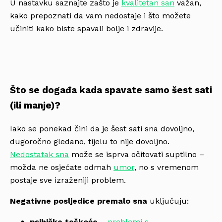
U nastavku saznajte zašto je
kvalitetan san
važan,
kako prepoznati da vam nedostaje i što možete
učiniti kako biste spavali bolje i zdravije.
Što se događa kada spavate samo šest sati
(ili manje)?
Iako se ponekad čini da je šest sati sna dovoljno,
dugoročno gledano, tijelu to nije dovoljno.
Nedostatak sna
može se isprva očitovati suptilno –
možda ne osjećate odmah
umor
, no s vremenom
postaje sve izraženiji problem.
Negativne posljedice premalo sna
uključuju:
psihičke teškoće
–
problemi s