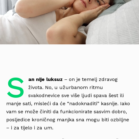
S
an nije luksuz
– on je temelj zdravog
života. No, u užurbanom ritmu
svakodnevice sve više ljudi spava šest ili
manje sati, misleći da će “nadoknaditi” kasnije. Iako
vam se može činiti da funkcionirate sasvim dobro,
posljedice kroničnog manjka sna mogu biti ozbiljne
– i za tijelo i za um.