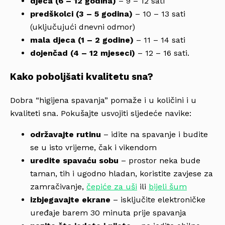
djeca (6 – 12 godina)
– 9 – 12 sati
predškolci (3 – 5 godina)
– 10 – 13 sati
(uključujući dnevni odmor)
mala djeca (1 – 2 godine)
– 11 – 14 sati
dojenčad (4 – 12 mjeseci)
– 12 – 16 sati.
Kako poboljšati kvalitetu sna?
Dobra “higijena spavanja” pomaže i u količini i u
kvaliteti sna. Pokušajte usvojiti sljedeće navike:
održavajte rutinu
– idite na spavanje i budite
se u isto vrijeme, čak i vikendom
uredite spavaću sobu
– prostor neka bude
taman, tih i ugodno hladan, koristite zavjese za
zamračivanje,
čepiće za uši
ili
bijeli šum
izbjegavajte ekrane
– isključite elektroničke
uređaje barem 30 minuta prije spavanja