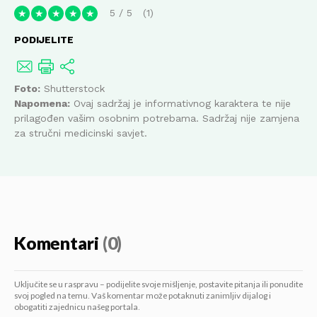
5
/
5
1
★
★
★
★
★
PODIJELITE
Foto:
Shutterstock
Napomena:
Ovaj sadržaj je informativnog karaktera te nije
prilagođen vašim osobnim potrebama. Sadržaj nije zamjena
za stručni medicinski savjet.
Komentari
(0)
Uključite se u raspravu – podijelite svoje mišljenje, postavite pitanja ili ponudite
svoj pogled na temu. Vaš komentar može potaknuti zanimljiv dijalog i
obogatiti zajednicu našeg portala.