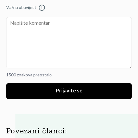
Važna obavijest
!
1500 znakova preostalo
Prijavite se
Povezani članci: