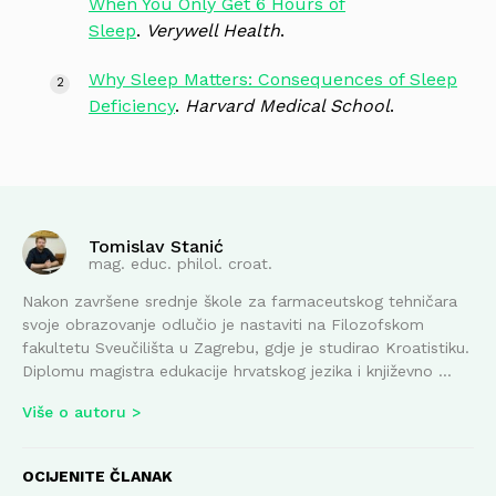
When You Only Get 6 Hours of
Sleep
.
Verywell Health
.
Why Sleep Matters: Consequences of Sleep
Deficiency
.
Harvard Medical School
.
Tomislav Stanić
mag. educ. philol. croat.
Nakon završene srednje škole za farmaceutskog tehničara
svoje obrazovanje odlučio je nastaviti na Filozofskom
fakultetu Sveučilišta u Zagrebu, gdje je studirao Kroatistiku.
Diplomu magistra edukacije hrvatskog jezika i književno ...
Više o autoru
OCIJENITE ČLANAK