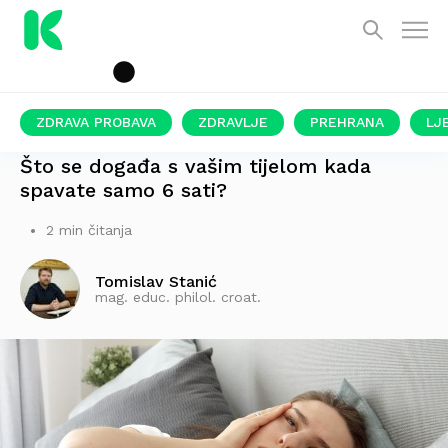
ZDRAVA PROBAVA
ZDRAVLJE
PREHRANA
LJ
OVO SU POSLJEDICE
Što se događa s vašim tijelom kada
spavate samo 6 sati?
2 min čitanja
Tomislav Stanić
mag. educ. philol. croat.