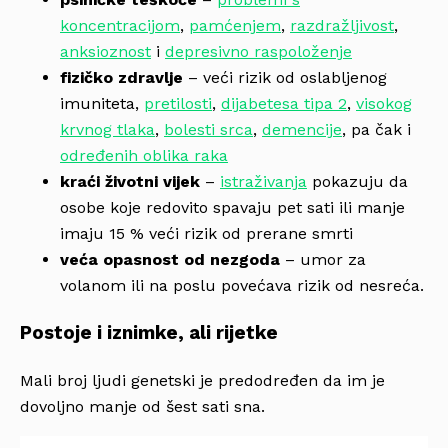
koncentracijom
,
pamćenjem
,
razdražljivost
,
anksioznost
i
depresivno raspoloženje
fizičko zdravlje
– veći rizik od oslabljenog
imuniteta,
pretilosti
,
dijabetesa tipa 2
,
visokog
krvnog tlaka
,
bolesti srca
,
demencije
, pa čak i
određenih oblika raka
kraći životni vijek
–
istraživanja
pokazuju da
osobe koje redovito spavaju pet sati ili manje
imaju 15 % veći rizik od prerane smrti
veća opasnost od nezgoda
– umor za
volanom ili na poslu povećava rizik od nesreća.
Postoje i iznimke, ali rijetke
Mali broj ljudi genetski je predodređen da im je
dovoljno manje od šest sati sna.