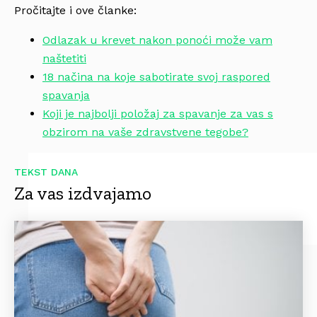
Pročitajte i ove članke:
Odlazak u krevet nakon ponoći može vam
naštetiti
18 načina na koje sabotirate svoj raspored
spavanja
Koji je najbolji položaj za spavanje za vas s
obzirom na vaše zdravstvene tegobe?
TEKST DANA
Za vas izdvajamo