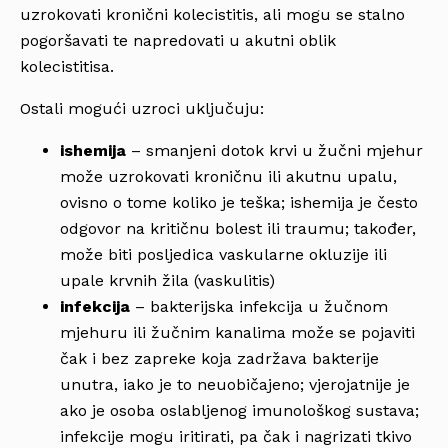
uzrokovati kronični kolecistitis, ali mogu se stalno
pogoršavati te napredovati u akutni oblik
kolecistitisa.
Ostali mogući uzroci uključuju:
ishemija
– smanjeni dotok krvi u žučni mjehur
može uzrokovati kroničnu ili akutnu upalu,
ovisno o tome koliko je teška; ishemija je često
odgovor na kritičnu bolest ili traumu; također,
može biti posljedica vaskularne okluzije ili
upale krvnih žila (vaskulitis)
infekcija
– bakterijska infekcija u žučnom
mjehuru ili žučnim kanalima može se pojaviti
čak i bez zapreke koja zadržava bakterije
unutra, iako je to neuobičajeno; vjerojatnije je
ako je osoba oslabljenog imunološkog sustava;
infekcije mogu iritirati, pa čak i nagrizati tkivo