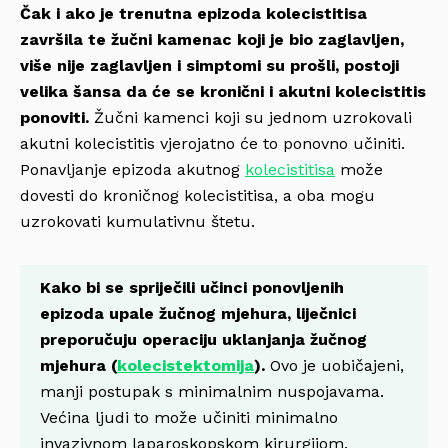
Čak i ako je trenutna epizoda kolecistitisa
završila te žučni kamenac koji je bio zaglavljen,
više nije zaglavljen i simptomi su prošli, postoji
velika šansa da će se kronični i akutni kolecistitis
ponoviti.
Žučni kamenci koji su jednom uzrokovali
akutni kolecistitis vjerojatno će to ponovno učiniti.
Ponavljanje epizoda akutnog
kolecistitisa
može
dovesti do kroničnog kolecistitisa, a oba mogu
uzrokovati kumulativnu štetu.
Kako bi se spriječili učinci ponovljenih
epizoda upale žučnog mjehura, liječnici
preporučuju operaciju uklanjanja žučnog
mjehura (
kolecistektomija
).
Ovo je uobičajeni,
manji postupak s minimalnim nuspojavama.
Većina ljudi to može učiniti minimalno
invazivnom laparoskopskom kirurgijom.