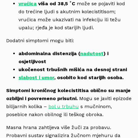
vrućica
viša od 38,5
˚
C
može se pojaviti kod
do trećine ljudi s akutnim kolecistitisom;
vrućica može ukazivati ​​na infekciju ili težu
upalu; rjeđa je kod starijih ljudi.
Dodatni simptomi mogu biti:
abdominalna distenzija (
nadutost
) i
osjetljivost
ukočenost trbušnih mišića na desnoj strani
slabost i umor
, osobito kod starijih osoba.
Simptomi kroničnog kolecistitisa
obično su manje
ozbiljni i povremeno prisutni.
Mogu se javiti epizode
bilijarnih kolika –
bol u trbuhu
s mučninom,
posebice nakon obilnog ili teškog obroka.
Masna hrana zahtijeva više žuči za probavu.
Probavni sustav signalizira žučnom mjehuru da