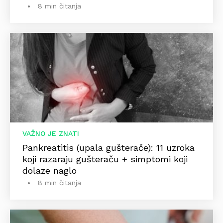
8 min čitanja
VAŽNO JE ZNATI
Pankreatitis (upala gušterače): 11 uzroka
koji razaraju gušteraču + simptomi koji
dolaze naglo
8 min čitanja