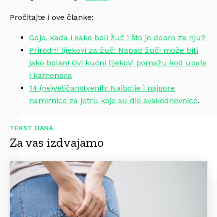
Pročitajte i ove članke:
Gdje, kada i kako boli žuč i što je dobro za nju?
Prirodni lijekovi za žuč: Napad žuči može biti
jako bolan! Ovi kućni lijekovi pomažu kod upale
i kamenaca
14 (ne)veličanstvenih: Najbolje i najgore
namirnice za jetru koje su dio svakodnevnice
.
TEKST DANA
Za vas izdvajamo