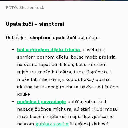
FOTO: Shutterstock
Upala žuči – simptomi
Uobičajeni
simptomi upale žuči
uključuju:
bol u gornjem dijelu trbuha
, posebno u
gornjem desnom dijelu; bol se može proširiti
na desnu lopaticu ili leđa; bol u žučnom
mjehuru može biti oštra, tupa ili grčevita i
može biti intenzivnija kod dubokog udaha;
akutna bol žučnog mjehura naziva se i žučne
kolike
mučnina i povraćanje
uobičajeni su kod
napada žučnog mjehura, ali stariji ljudi mogu
imati blaže simptome; mogu doživjeti samo
nejasan
gubitak apetita
ili osjećaj slabosti