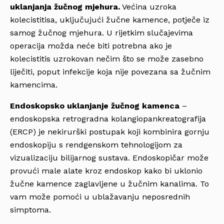
uklanjanja žučnog mjehura.
Većina uzroka
kolecistitisa, uključujući žučne kamence, potječe iz
samog žučnog mjehura. U rijetkim slučajevima
operacija možda neće biti potrebna ako je
kolecistitis uzrokovan nečim što se može zasebno
liječiti, poput infekcije koja nije povezana sa žučnim
kamencima.
Endoskopsko uklanjanje žučnog kamenca
–
endoskopska retrogradna kolangiopankreatografija
(ERCP) je nekirurški postupak koji kombinira gornju
endoskopiju s rendgenskom tehnologijom za
vizualizaciju bilijarnog sustava. Endoskopičar može
provući male alate kroz endoskop kako bi uklonio
žučne kamence zaglavljene u žučnim kanalima. To
vam može pomoći u ublažavanju neposrednih
simptoma.