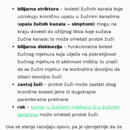
bilijarna striktura
– bolesti žučnih kanala koje
uzrokuju kroničnu upalu u žučnim kanalima
(
upala žučnih kanala – simptomi
) mogu na
kraju dovesti do ožiljnog tkiva koje sužava
žučne kanale; to može ometati protok žuči
bilijarna diskinezija
– funkcionalna bolest
žučnog mjehura koja utječe na pokretljivost
žučnog mjehura ili aktivnost mišića; to znači
da se žučni mjehur ne kontrahira dovoljno da
izbaci dovoljno žuči
zastoj žuči
– protok žuči može zastati zbog
kronične bolesti jetre ili dugotrajne
parenteralne prehrane
rak
–
tumor u žučnom mjehuru ili u žučnim
kanalima
može ometati protok žuči.
Ova se stanja razvijaju sporo, pa je vjerojatnije da će