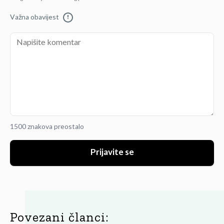
Važna obavijest
!
1500 znakova preostalo
Prijavite se
Povezani članci: