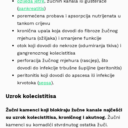
ozljeda jetre
, žučnih kanala ili gušterače
(
pankreatitis
)
poremećena probava i apsorpcija nutrijenata u
tankom crijevu
kronična upala koja dovodi do fibroze žučnog
mjehura (ožiljaka) i smanjene funkcije
otok koji dovodi do nekroze (odumiranja tkiva) i
gangrenoznog kolecistitisa
perforacija žučnog mjehura (rascjep), što
dovodi do infekcije trbušne šupljine (peritonitis)
peritonitis koji dovodi do apscesa ili infekcije
krvotoka (
sepsa
).
Uzrok kolecistitisa
Žučni kamenci koji blokiraju žučne kanale najčešći
su uzrok kolecistitisa, kroničnog i akutnog.
Žučni
kamenci su komadići stvrdnutog ostatka žuči.