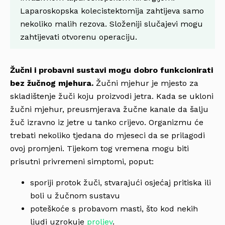
Laparoskopska kolecistektomija zahtijeva samo
nekoliko malih rezova. Složeniji slučajevi mogu
zahtijevati otvorenu operaciju.
Žučni i probavni sustavi mogu dobro funkcionirati
bez žučnog mjehura.
Žučni mjehur je mjesto za
skladištenje žuči koju proizvodi jetra. Kada se ukloni
žučni mjehur, preusmjerava žučne kanale da šalju
žuč izravno iz jetre u tanko crijevo. Organizmu će
trebati nekoliko tjedana do mjeseci da se prilagodi
ovoj promjeni. Tijekom tog vremena mogu biti
prisutni privremeni simptomi, poput:
sporiji protok žuči, stvarajući osjećaj pritiska ili
boli u žučnom sustavu
poteškoće s probavom masti, što kod nekih
ljudi uzrokuje
proljev
.