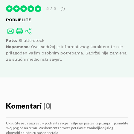
5
/
5
1
★
★
★
★
★
PODIJELITE
Foto:
Shutterstock
Napomena:
Ovaj sadržaj je informativnog karaktera te nije
prilagođen vašim osobnim potrebama. Sadržaj nije zamjena
za stručni medicinski savjet.
Komentari
(0)
Uključite se u raspravu – podijelite svoje mišljenje, postavite pitanja ili ponudite
svoj pogled na temu. Vaš komentar može potaknuti zanimljiv dijalog i
obogatiti zajednicu našeg portala.