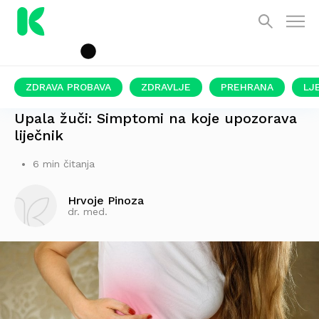
ZDRAVA PROBAVA
ZDRAVLJE
PREHRANA
LJ
OBRATITE POZORNOST!
Upala žuči: Simptomi na koje upozorava
liječnik
6 min čitanja
Hrvoje Pinoza
dr. med.