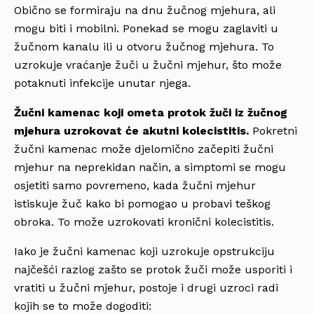
Obično se formiraju na dnu žučnog mjehura, ali
mogu biti i mobilni. Ponekad se mogu zaglaviti u
žučnom kanalu ili u otvoru žučnog mjehura. To
uzrokuje vraćanje žuči u žučni mjehur, što može
potaknuti infekcije unutar njega.
Žučni kamenac koji ometa protok žuči iz žučnog
mjehura uzrokovat će akutni kolecistitis.
Pokretni
žučni kamenac može djelomično začepiti žučni
mjehur na neprekidan način, a simptomi se mogu
osjetiti samo povremeno, kada žučni mjehur
istiskuje žuč kako bi pomogao u probavi teškog
obroka. To može uzrokovati kronični kolecistitis.
Iako je žučni kamenac koji uzrokuje opstrukciju
najčešći razlog zašto se protok žuči može usporiti i
vratiti u žučni mjehur, postoje i drugi uzroci radi
kojih se to može dogoditi: