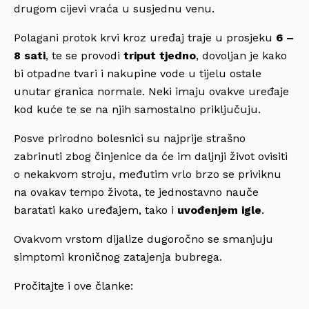
drugom cijevi vraća u susjednu venu.
Polagani protok krvi kroz uređaj traje u prosjeku
6 –
8 sati
, te se provodi
triput tjedno
, dovoljan je kako
bi otpadne tvari i nakupine vode u tijelu ostale
unutar granica normale. Neki imaju ovakve uređaje
kod kuće te se na njih samostalno priključuju.
Posve prirodno bolesnici su najprije strašno
zabrinuti zbog činjenice da će im daljnji život ovisiti
o nekakvom stroju, međutim vrlo brzo se priviknu
na ovakav tempo života, te jednostavno nauče
baratati kako uređajem, tako i
uvođenjem igle
.
Ovakvom vrstom dijalize dugoročno se smanjuju
simptomi kroničnog zatajenja bubrega.
Pročitajte i ove članke: