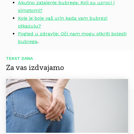
Akutno zatajenje bubrega: Koji su uzroci i
simptomi?
Koje je boje vaš urin kada vam bubrezi
otkazuju?
Pogled u zdravlje: Oči nam mogu otkriti bolesti
bubrega
.
TEKST DANA
Za vas izdvajamo