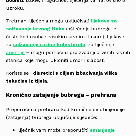
bolesti
. Dakle, mogućnost liječenja varira, ovisno o
uzroku.
Tretmani liječenja mogu uključivati
lijekove za
snižavanje krvnog tlaka
(oštećenje bubrega je
često kod osoba s visokim krvnim tlakom), lijekove
za
snižavanje razine kolesterola
, za liječenje
anemije
– mogu pomoći u proizvodnji crvenih krvnih
stanica koje mogu ukloniti umor i slabost.
Koriste se i
diuretici s ciljem izbacivanja viška
tekućine iz tijela
.
Kronično zatajenje bubrega – prehrana
Preporučena prehrana kod kronične insuficijencije
(zatajenja) bubrega uključuje sljedeće:
liječnik vam može preporučiti
smanjenje