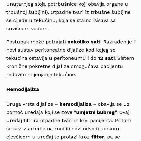
unutarnjeg sloja potrbušnice koji obavija organe u
trbušnoj šupljini). Otpadne tvari iz trbušne šupljine
se cijede u tekućinu, koja se stalno isisava sa
suvišnom vodom.
Postupak može potrajati
nekoliko sati
. Razrađen je i
novi sustav peritonealne dijalize kod kojeg se
tekućina ostavlja u peritoneumu i do
12 sati
. Sistem
kronične pokretne dijalize omogućava pacijentu
redovito mijenjanje tekućine.
Hemodijaliza
Druga vrsta dijalize –
hemodijaliza
– obavlja se uz
pomoć uređaja koji se zove “
umjetni bubreg
“. Ovaj
uređaj filtrira otpadne tvari iz krvi pacijenta. Pritom
se krv iz arterije na ruci ili nozi odvodi tankom
cjevčicom u uređaj te prolazi kroz
filter
, pa se