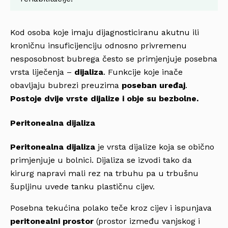
Kod osoba koje imaju dijagnosticiranu akutnu ili
kroničnu insuficijenciju odnosno privremenu
nesposobnost bubrega često se primjenjuje posebna
vrsta liječenja –
dijaliza
. Funkcije koje inače
obavljaju bubrezi preuzima
poseban uređaj
.
Postoje dvije vrste dijalize i obje su bezbolne.
Peritonealna dijaliza
Peritonealna dijaliza
je vrsta dijalize koja se obično
primjenjuje u bolnici. Dijaliza se izvodi tako da
kirurg napravi mali rez na trbuhu pa u trbušnu
šupljinu uvede tanku plastičnu cijev.
Posebna tekućina polako teče kroz cijev i ispunjava
peritonealni prostor
(prostor između vanjskog i