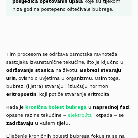
posljedica opetovanih upala
koje su tijekom
niza godina postepeno oštećivale bubrege.
Tim procesom se održava osmotska ravnoteža
sastojaka izvanstanične tekućine, što je ključno u
održavanju stanica
na životu.
Bubrezi stvaraju
urin
, ovisno o uvjetima u organizmu. Osim toga,
bubrezi (i jetra) stvaraju i izlučuju hormon
eritropoetin
, koji potiče stvaranje eritrocita.
Kada je
kronična bolest bubrega
u
naprednoj fazi
,
opasne razine tekućine –
elektrolita
i otpada – se
zadržavaju
u vašem tijelu.
Liječenje kroničnih bolesti bubrega fokusira se na