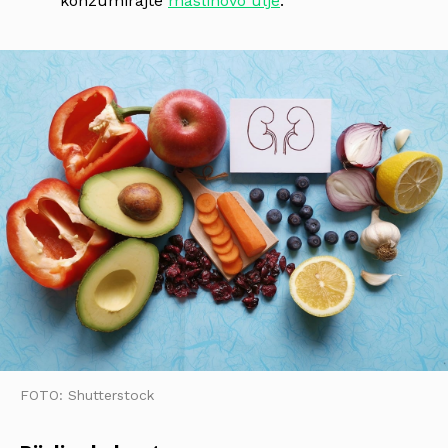
konzumirajte
maslinovo ulje
.
FOTO: Shutterstock