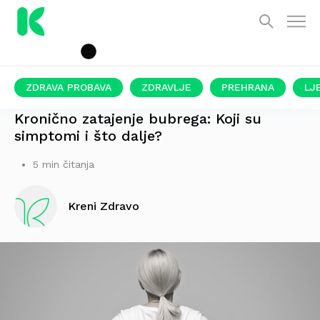
ZDRAVA PROBAVA
ZDRAVLJE
PREHRANA
LJ
POSLJEDICA OPETOVANIH UPALA
Kronično zatajenje bubrega: Koji su
simptomi i što dalje?
5 min čitanja
Kreni Zdravo