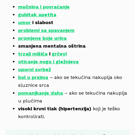
mučnina i povraćanje
gubitak apetita
umor
i slabost
problemi sa spavanjem
promjene boje urina
smanjena mentalna oštrina
trzaji mišića
i
grčevi
oticanje nogu i gležnjeva
uporni svrbež
bol u prsima
– ako se tekućina nakuplja oko
sluznice srca
pomanjkanje daha
– ako se tekućina nakuplja
u plućima
visoki krvni tlak (hipertenzija)
koji je teško
kontrolirati.