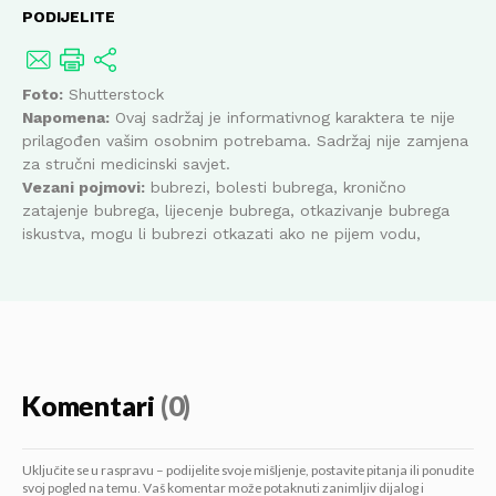
PODIJELITE
Foto:
Shutterstock
Napomena:
Ovaj sadržaj je informativnog karaktera te nije
prilagođen vašim osobnim potrebama. Sadržaj nije zamjena
za stručni medicinski savjet.
Vezani pojmovi:
bubrezi, bolesti bubrega, kronično
zatajenje bubrega, lijecenje bubrega, otkazivanje bubrega
iskustva, mogu li bubrezi otkazati ako ne pijem vodu,
Komentari
(0)
Uključite se u raspravu – podijelite svoje mišljenje, postavite pitanja ili ponudite
svoj pogled na temu. Vaš komentar može potaknuti zanimljiv dijalog i