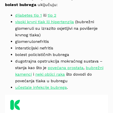
bolest bubrega
uključuju:
dijabetes tip 1
ili
tip 2
visoki krvni tlak ili hipertenzija
(bubrežni
glomeruli su izrazito osjetljivi na povišenje
krvnog tlaka)
glomerulonefritis
intersticijski nefritis
bolest policističnih bubrega
dugotrajna opstrukcija mokraćnog sustava –
stanja kao što je
povećana prostata
,
bubrežni
kamenci
i
neki oblici raka
što dovodi do
povećanja tlaka u bubregu
učestale infekcije bubrega
.