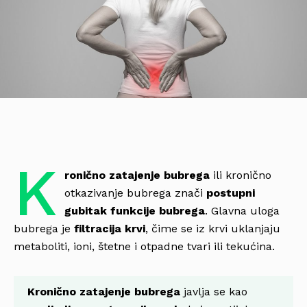
K
ronično zatajenje bubrega
ili kronično
otkazivanje bubrega znači
postupni
gubitak funkcije
bubrega
. Glavna uloga
bubrega je
filtracija
krvi
, čime se iz krvi uklanjaju
metaboliti, ioni, štetne i otpadne tvari ili tekućina.
Kronično zatajenje bubrega
javlja se kao