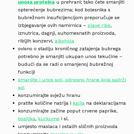
unosa proteina
u prehrani; tako ćete smanjiti
opterećenje bubrezima; kod bolesnika s
bubrežnom insuficijencijom preporučuje se
izbjegavanje ovih namirnica –
plave ribe
,
iznutrica, dagnji, suhomesnatih proizvoda,
ribljih konzervi,
alkohola
ovisno o stadiju kroničnog zatajenja bubrega
potrebno je smanjiti ukupan unos tekućine –
budući da se radi o smanjenoj bubrežnoj
funkciji
smanjite i unos soli, odnosno hrane koja sadrži
sol
konzumirajte svježu hranu
pratite količine natrija i
kalija
na deklaracijama
konzumirajte začine poput crvene paprike,
bosiljka
,
kurkume
i sl.
umjesto maslaca i ostalih sličnih proizvoda