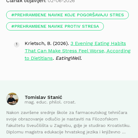
Članak objavljen:
02-06-2026
PREHRAMBENE NAVIKE KOJE POGORŠAVAJU STRES
PREHRAMBENE NAVIKE PROTIV STRESA
Krietsch, B. (2026).
3 Evening Eating Habits
That Can Make Stress Feel Worse, According
to Dietitians
.
EatingWell
.
Tomislav Stanić
mag. educ. philol. croat.
Nakon završene srednje škole za farmaceutskog tehničara
svoje obrazovanje odlučio je nastaviti na Filozofskom
fakultetu Sveučilišta u Zagrebu, gdje je studirao Kroatistiku.
Diplomu magistra edukacije hrvatskog jezika i književno ...