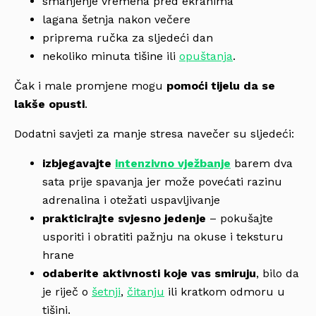
smanjenje vremena pred ekranima
lagana šetnja nakon večere
priprema ručka za sljedeći dan
nekoliko minuta tišine ili
opuštanja
.
Čak i male promjene mogu
pomoći tijelu da se
lakše opusti
.
Dodatni savjeti za manje stresa navečer su sljedeći:
izbjegavajte
intenzivno vježbanje
barem dva
sata prije spavanja jer može povećati razinu
adrenalina i otežati uspavljivanje
prakticirajte svjesno jedenje
– pokušajte
usporiti i obratiti pažnju na okuse i teksturu
hrane
odaberite aktivnosti koje vas smiruju
, bilo da
je riječ o
šetnji
,
čitanju
ili kratkom odmoru u
tišini.