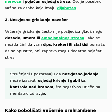
nervozu
i pojačan osjećaj stresa
. Ovo je posebno
važno za osobe koje imaju
dijabetes
.
3. Nesvjesno grickanje navečer
Večernje grickanje često nije posljedica gladi, nego
dosade, umora ili
emocionalnog stresa
. Iako se
možda čini da vam
čips, krekeri ili slatkiši
pomažu
da se opustite, oni zapravo mogu dodatno pojačati
stres.
Stručnjaci upozoravaju da
nesvjesno jedenje
može izazvati
osjećaj krivnje i gubitka
kontrole nad hranom
, što negativno utječe na
mentalno zdravlje.
Kako poboljšati večernje prehrambene