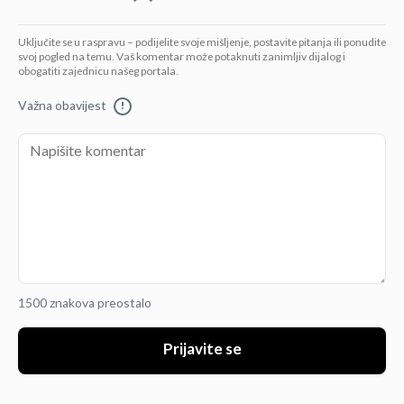
Uključite se u raspravu – podijelite svoje mišljenje, postavite pitanja ili ponudite
svoj pogled na temu. Vaš komentar može potaknuti zanimljiv dijalog i
obogatiti zajednicu našeg portala.
Važna obavijest
!
1500 znakova preostalo
Prijavite se