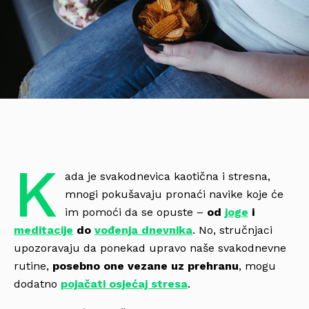
K
ada je svakodnevica kaotična i stresna,
mnogi pokušavaju pronaći navike koje će
im pomoći da se opuste –
od
joge
i
meditacije
do
vođenja dnevnika
. No, stručnjaci
upozoravaju da ponekad upravo naše svakodnevne
rutine,
posebno one vezane uz prehranu
, mogu
dodatno
pojačati osjećaj stresa
.