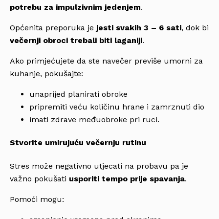
potrebu za impulzivnim jedenjem
.
Općenita preporuka je
jesti svakih 3 – 6 sati
, dok bi
večernji obroci trebali biti laganiji
.
Ako primjećujete da ste navečer previše umorni za
kuhanje, pokušajte:
unaprijed planirati obroke
pripremiti veću količinu hrane i zamrznuti dio
imati zdrave međuobroke pri ruci.
Stvorite umirujuću večernju rutinu
Stres može negativno utjecati na probavu pa je
važno pokušati
usporiti tempo prije spavanja
.
Pomoći mogu: