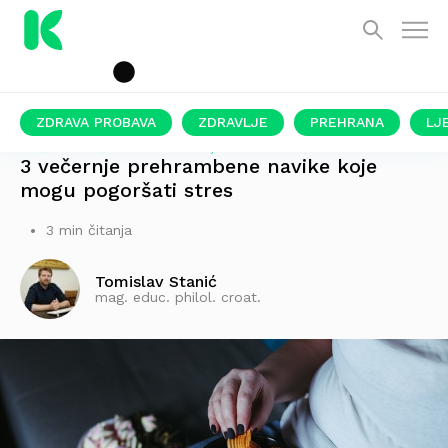
ZDRAVA PROBAVA
ZDRAVLJE
PREHRANA
LJ
LOŠE UTJEČU NA PROBAVU, SAN I RASPOLOŽENJE
3 večernje prehrambene navike koje
mogu pogoršati stres
3 min čitanja
Tomislav Stanić
mag. educ. philol. croat.