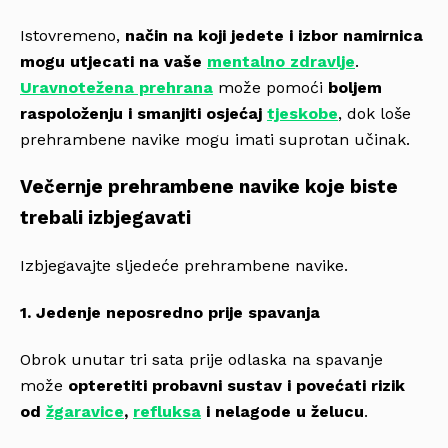
Istovremeno,
način na koji jedete i izbor namirnica
mogu utjecati na vaše
mentalno zdravlje
.
Uravnotežena prehrana
može pomoći
boljem
raspoloženju i smanjiti osjećaj
tjeskobe
, dok loše
prehrambene navike mogu imati suprotan učinak.
Večernje prehrambene navike koje biste
trebali izbjegavati
Izbjegavajte sljedeće prehrambene navike.
1. Jedenje neposredno prije spavanja
Obrok unutar tri sata prije odlaska na spavanje
može
opteretiti probavni sustav i povećati rizik
od
žgaravice
,
refluksa
i nelagode u želucu
.