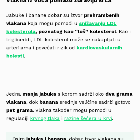
Vlakna iz voća pomažu zdravlju srca
Jabuke i banane dobar su izvor
prehrambenih
vlakana
koja mogu pomoći u
snižavanju LDL
kolesterola
, poznatog kao “loš” kolesterol
. Kao i
trigliceridi, LDL kolesterol može se nakupljati u
arterijama i povećati rizik od
kardiovaskularnih
bolesti
.
Jedna
manja jabuka
s korom sadrži oko
dva grama
vlakana
, dok
banana
srednje veličine sadrži gotovo
pet grama
. Vlakna također mogu pomoći u
regulaciji
krvnog tlaka
i
razine šećera u krvi
.
Osim
jabuka i banana
, dobar izvor vlakana su