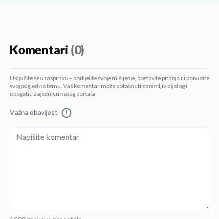
Komentari
(0)
Uključite se u raspravu – podijelite svoje mišljenje, postavite pitanja ili ponudite
svoj pogled na temu. Vaš komentar može potaknuti zanimljiv dijalog i
obogatiti zajednicu našeg portala.
Važna obavijest
!