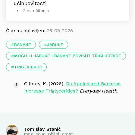
učinkovitosti
2 min čitanja
Članak objavljen:
28-05-2026
BANANE
JABUKE
MOGU LI JABUKE I BANANE POVISITI TRIGLICERIDE
TRIGLICERIDI
Gilhuly, K. (2026).
Do Apples and Bananas
Increase Triglycerides?
Everyday Health
.
Tomislav Stanić
mag. educ. philol. croat.