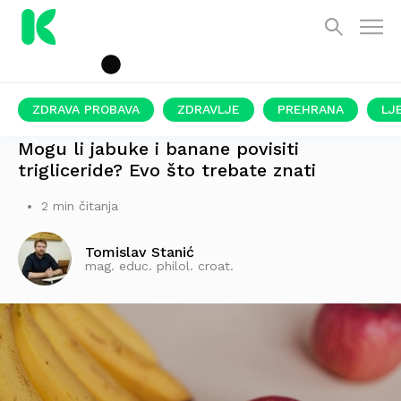
ZDRAVA PROBAVA
ZDRAVLJE
PREHRANA
LJ
MNOGI SE BOJE ŠEĆERA IZ VOĆA
Mogu li jabuke i banane povisiti
trigliceride? Evo što trebate znati
2 min čitanja
Tomislav Stanić
mag. educ. philol. croat.