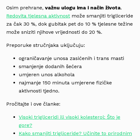
Osim prehrane,
važnu ulogu ima i način života
.
Redovita tjelesna aktivnost
može smanjiti trigliceride
za čak 30 %, dok gubitak pet do 10 % tjelesne težine
može sniziti njihove vrijednosti do 20 %.
Preporuke stručnjaka uključuju:
ograničavanje unosa zasićenih i trans masti
smanjenje dodanih šećera
umjeren unos alkohola
najmanje 150 minuta umjerene fizičke
aktivnosti tjedno.
Pročitajte i ove članke:
Visoki trigliceridi ili visoki kolesterol: Što je
gore?
Kako smanjiti trigliceride? Učinite to prirodnim