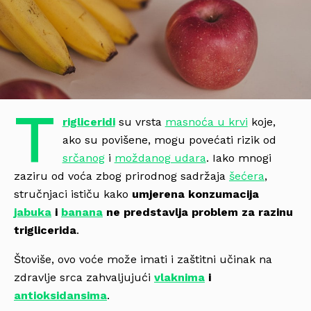
T
rigliceridi
su vrsta
masnoća u krvi
koje,
ako su povišene, mogu povećati rizik od
srčanog
i
moždanog udara
. Iako mnogi
zaziru od voća zbog prirodnog sadržaja
šećera
,
stručnjaci ističu kako
umjerena konzumacija
jabuka
i
banana
ne predstavlja problem za razinu
triglicerida
.
Štoviše, ovo voće može imati i zaštitni učinak na
zdravlje srca zahvaljujući
vlaknima
i
antioksidansima
.