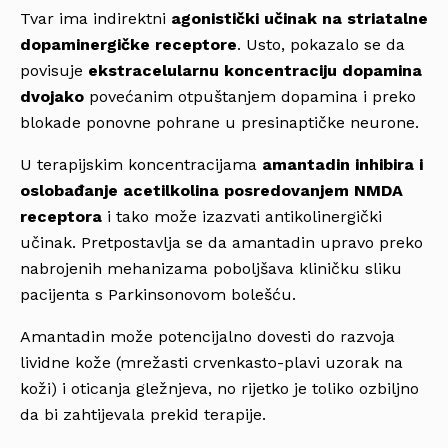
Tvar ima indirektni
agonistički učinak na striatalne
dopaminergičke receptore
. Usto, pokazalo se da
povisuje
ekstracelularnu koncentraciju dopamina
dvojako
povećanim otpuštanjem dopamina i preko
blokade ponovne pohrane u presinaptičke neurone.
U terapijskim koncentracijama
amantadin inhibira i
oslobađanje acetilkolina posredovanjem NMDA
receptora
i tako može izazvati antikolinergički
učinak. Pretpostavlja se da amantadin upravo preko
nabrojenih mehanizama poboljšava kliničku sliku
pacijenta s Parkinsonovom bolešću.
Amantadin može potencijalno dovesti do razvoja
lividne kože (mrežasti crvenkasto-plavi uzorak na
koži) i oticanja gležnjeva, no rijetko je toliko ozbiljno
da bi zahtijevala prekid terapije.