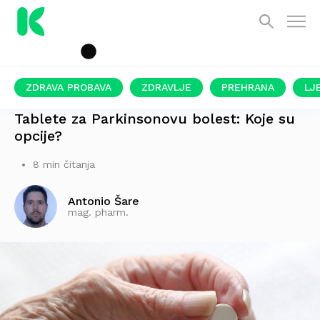
ZDRAVA PROBAVA
ZDRAVLJE
PREHRANA
LJ
PIŠE MAGISTAR FARMACIJE
Tablete za Parkinsonovu bolest: Koje su
opcije?
8 min čitanja
Antonio Šare
mag. pharm.