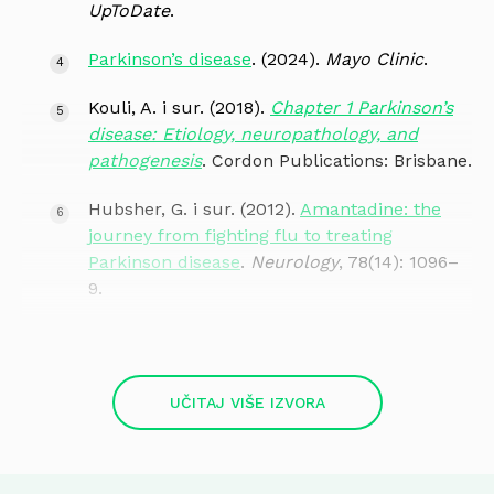
UpToDate
.
Parkinson’s disease
. (2024).
Mayo Clinic
.
Kouli, A. i sur. (2018).
Chapter 1 Parkinson’s
disease: Etiology, neuropathology, and
pathogenesis
. Cordon Publications: Brisbane.
Hubsher, G. i sur. (2012).
Amantadine: the
journey from fighting flu to treating
Parkinson disease
.
Neurology
, 78(14): 1096–
9.
Baza lijekova
.
Meidately.hr
.
UČITAJ VIŠE IZVORA