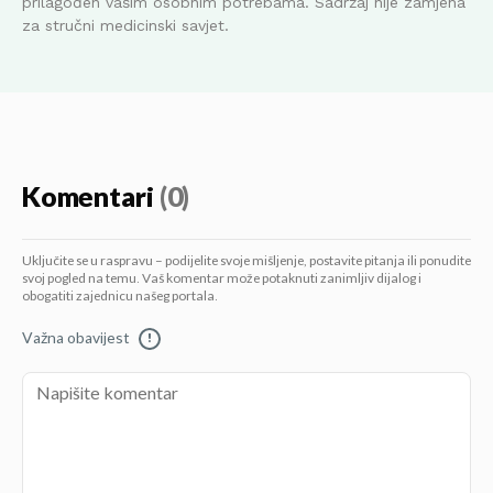
prilagođen vašim osobnim potrebama. Sadržaj nije zamjena
za stručni medicinski savjet.
Komentari
(0)
Uključite se u raspravu – podijelite svoje mišljenje, postavite pitanja ili ponudite
svoj pogled na temu. Vaš komentar može potaknuti zanimljiv dijalog i
obogatiti zajednicu našeg portala.
Važna obavijest
!