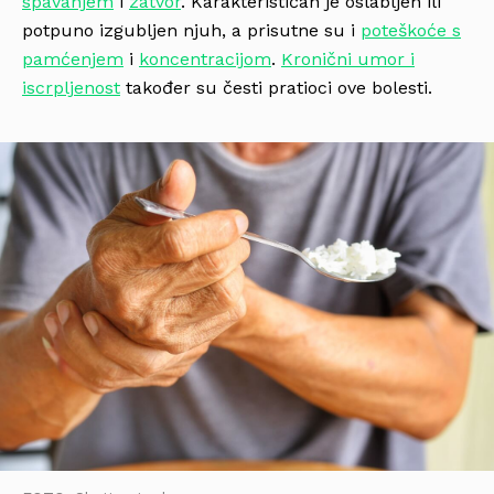
spavanjem
i
zatvor
. Karakterističan je oslabljen ili
potpuno izgubljen njuh, a prisutne su i
poteškoće s
pamćenjem
i
koncentracijom
.
Kronični umor i
iscrpljenost
također su česti pratioci ove bolesti.