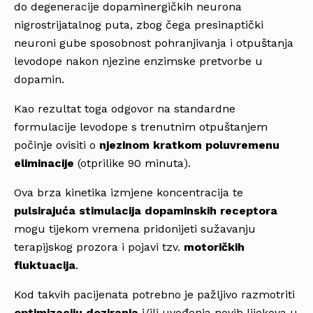
do degeneracije dopaminergičkih neurona
nigrostrijatalnog puta, zbog čega presinaptički
neuroni gube sposobnost pohranjivanja i otpuštanja
levodope nakon njezine enzimske pretvorbe u
dopamin.
Kao rezultat toga odgovor na standardne
formulacije levodope s trenutnim otpuštanjem
počinje ovisiti o
njezinom kratkom poluvremenu
eliminacije
(otprilike 90 minuta).
Ova brza kinetika izmjene koncentracija te
pulsirajuća stimulacija dopaminskih receptora
mogu tijekom vremena pridonijeti sužavanju
terapijskog prozora i pojavi tzv.
motoričkih
fluktuacija
.
Kod takvih pacijenata potrebno je pažljivo razmotriti
optimizaciju doziranja
i/ili uvođenja novih lijekova u