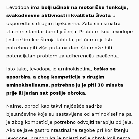
Levodopa ima
bolji učinak na motoričku funkciju,
svakodnevne aktivnosti i kvalitetu života
u
usporedbi s drugim lijekovima. Zato se i smatra
zlatnim standardom liječenja. Problem kod levodope
jest režim korištenja tableta, pri čemu je iste
potrebno piti više puta na dan, što može biti
potencijalan problem za adherenciju pacijenta.
Isto tako, levodopa je aminokiselina,
teško se
apsorbira, a zbog kompeticije s drugim
aminokiselinama, potrebno ju je piti 30 minuta
prije ili jedan sat poslije obroka
.
Naime, obroci kao takvi najčešće sadrže
bjelančevine koje su sastavljene od aminokiselina pa
je zbog kompeticije potrebno odvojiti terapiju od jela.
Ako se jave gastrointestinalne tegobe pri korištenju
levodope, preporuka je pojesti prije obrok koji nema