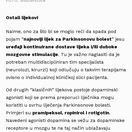
FOTO: Shutterstock
Ostali lijekovi
Naime, ono za što bi se moglo reći da spada pod
pojam “
najnoviji lijek za Parkinsonovu bolest
” jesu
uređaji kontinuirane dostave lijeka i/ili duboke
mozgovne stimulacije
. Tu je važno naglasiti da je
potreban multidiscipliniran tim specijalista
(neurolozi, kirurzi) koji odlučuju o takvim terapijama
ovisno o individualnoj kliničkoj slici pacijenta.
Od drugih “klasičnih” lijekova postoje dopaminski
agonisti koji se prema preporuci liječnika mogu
koristiti u svrhu liječenja Parkinsonove bolesti.
Primjeri su
pramipeksol, ropinirol i rotigotin
.
Navedeni agonisti dopamina se vežu za dopaminske
receptore u mozgu te na taj način ublažavaju