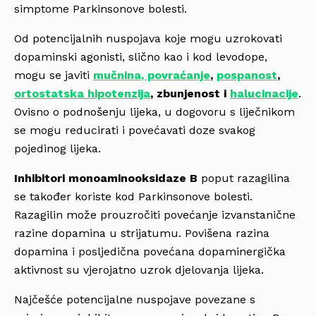
simptome Parkinsonove bolesti.
Od potencijalnih nuspojava koje mogu uzrokovati
dopaminski agonisti, slično kao i kod levodope,
mogu se javiti
mučnina
, povraćanje
,
pospanost
,
ortostatska hipotenzija
, zbunjenost i
halucinacije
.
Ovisno o podnošenju lijeka, u dogovoru s liječnikom
se mogu reducirati i povećavati doze svakog
pojedinog lijeka.
Inhibitori monoaminooksidaze B
poput razagilina
se također koriste kod Parkinsonove bolesti.
Razagilin može prouzročiti povećanje izvanstanične
razine dopamina u strijatumu. Povišena razina
dopamina i posljedična povećana dopaminergička
aktivnost su vjerojatno uzrok djelovanja lijeka.
Najčešće potencijalne nuspojave povezane s