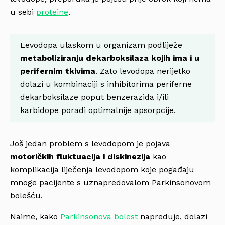
u sebi
proteine
.
Levodopa ulaskom u organizam podliježe
metaboliziranju dekarboksilaza kojih ima i u
perifernim tkivima
. Zato levodopa nerijetko
dolazi u kombinaciji s inhibitorima periferne
dekarboksilaze poput benzerazida i/ili
karbidope poradi optimalnije apsorpcije.
Još jedan problem s levodopom je pojava
motoričkih fluktuacija i diskinezija
kao
komplikacija liječenja levodopom koje pogađaju
mnoge pacijente s uznapredovalom Parkinsonovom
bolešću.
Naime, kako
Parkinsonova bolest
napreduje, dolazi