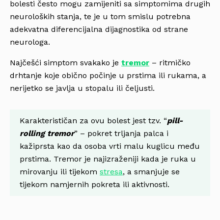
bolesti često mogu zamijeniti sa simptomima drugih
neuroloških stanja, te je u tom smislu potrebna
adekvatna diferencijalna dijagnostika od strane
neurologa.
Najčešći simptom svakako je
tremor
– ritmičko
drhtanje koje obično počinje u prstima ili rukama, a
nerijetko se javlja u stopalu ili čeljusti.
Karakterističan za ovu bolest jest tzv. “
pill-
rolling tremor
” – pokret trljanja palca i
kažiprsta kao da osoba vrti malu kuglicu među
prstima. Tremor je najizraženiji kada je ruka u
mirovanju ili tijekom
stresa
, a smanjuje se
tijekom namjernih pokreta ili aktivnosti.