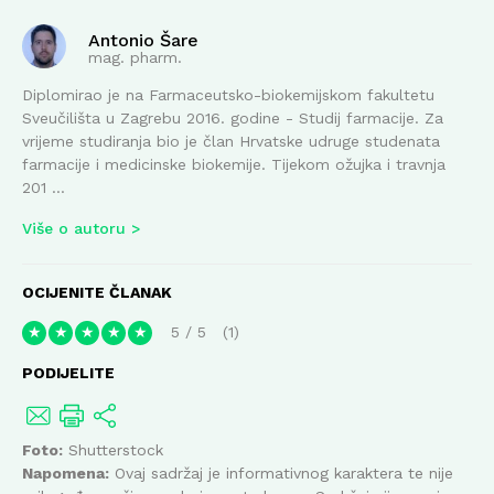
Antonio Šare
mag. pharm.
Diplomirao je na Farmaceutsko-biokemijskom fakultetu
Sveučilišta u Zagrebu 2016. godine - Studij farmacije. Za
vrijeme studiranja bio je član Hrvatske udruge studenata
farmacije i medicinske biokemije. Tijekom ožujka i travnja
201 ...
Više o autoru
OCIJENITE ČLANAK
5
/
5
1
★
★
★
★
★
PODIJELITE
Foto:
Shutterstock
Napomena:
Ovaj sadržaj je informativnog karaktera te nije