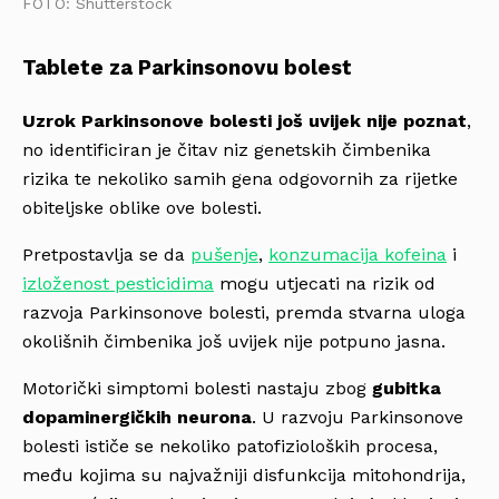
FOTO: Shutterstock
Tablete za Parkinsonovu bolest
Uzrok Parkinsonove bolesti još uvijek nije poznat
,
no identificiran je čitav niz genetskih čimbenika
rizika te nekoliko samih gena odgovornih za rijetke
obiteljske oblike ove bolesti.
Pretpostavlja se da
pušenje
,
konzumacija kofeina
i
izloženost pesticidima
mogu utjecati na rizik od
razvoja Parkinsonove bolesti, premda stvarna uloga
okolišnih čimbenika još uvijek nije potpuno jasna.
Motorički simptomi bolesti nastaju zbog
gubitka
dopaminergičkih neurona
. U razvoju Parkinsonove
bolesti ističe se nekoliko patofizioloških procesa,
među kojima su najvažniji disfunkcija mitohondrija,