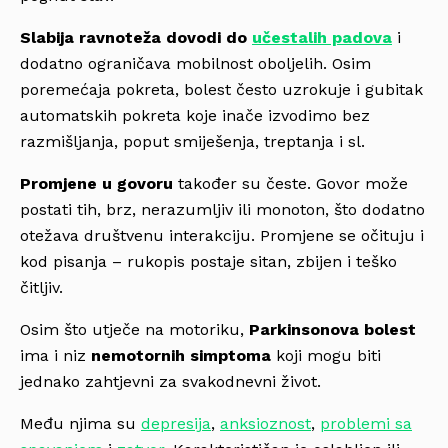
Slabija ravnoteža dovodi do
učestalih padova
i
dodatno ograničava mobilnost oboljelih. Osim
poremećaja pokreta, bolest često uzrokuje i gubitak
automatskih pokreta koje inače izvodimo bez
razmišljanja, poput smiješenja, treptanja i sl.
Promjene u govoru
također su česte. Govor može
postati tih, brz, nerazumljiv ili monoton, što dodatno
otežava društvenu interakciju. Promjene se očituju i
kod pisanja – rukopis postaje sitan, zbijen i teško
čitljiv.
Osim što utječe na motoriku,
Parkinsonova bolest
ima i niz
nemotornih simptoma
koji mogu biti
jednako zahtjevni za svakodnevni život.
Među njima su
depresija
,
anksioznost
,
problemi sa