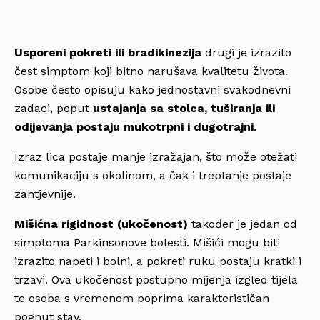
Usporeni pokreti ili bradikinezija
drugi je izrazito
čest simptom koji bitno narušava kvalitetu života.
Osobe često opisuju kako jednostavni svakodnevni
zadaci, poput
ustajanja sa stolca, tuširanja ili
odijevanja postaju mukotrpni i dugotrajni
.
Izraz lica postaje manje izražajan, što može otežati
komunikaciju s okolinom, a čak i treptanje postaje
zahtjevnije.
Mišićna rigidnost (ukočenost)
također je jedan od
simptoma Parkinsonove bolesti. Mišići mogu biti
izrazito napeti i bolni, a pokreti ruku postaju kratki i
trzavi. Ova ukočenost postupno mijenja izgled tijela
te osoba s vremenom poprima karakterističan
pognut stav.