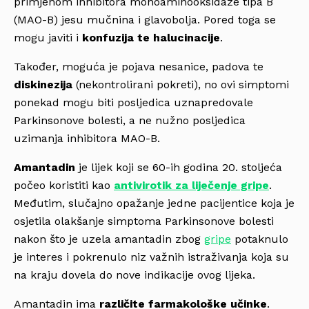
primjenom inhibitora monoaminooksidaze tipa B
(MAO-B) jesu mučnina i glavobolja. Pored toga se
mogu javiti i
konfuzija te halucinacije
.
Također, moguća je pojava nesanice, padova te
diskinezija
(nekontrolirani pokreti), no ovi simptomi
ponekad mogu biti posljedica uznapredovale
Parkinsonove bolesti, a ne nužno posljedica
uzimanja inhibitora MAO-B.
Amantadin
je lijek koji se 60-ih godina 20. stoljeća
počeo koristiti kao
antivirotik za liječenje gripe
.
Međutim, slučajno opažanje jedne pacijentice koja je
osjetila olakšanje simptoma Parkinsonove bolesti
nakon što je uzela amantadin zbog
gripe
potaknulo
je interes i pokrenulo niz važnih istraživanja koja su
na kraju dovela do nove indikacije ovog lijeka.
Amantadin ima
različite farmakološke učinke
.