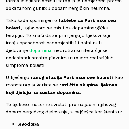
farmakološkom smislu terapija je usmjerena prema
dokazanom gubitku dopaminergičkih neurona.
Tako kada spominjemo
tablete za Parkinsonovu
bolest
, uglavnom se misli na dopaminergičku
terapiju. To znači da se primjenjuju lijekovi koji
imaju sposobnost nadomjestiti ili potaknuti
djelovanje
dopamina
, neurotransmitera čiji se
nedostatak smatra glavnim uzrokom motoričkih
simptoma bolesti.
U liječenju
ranog stadija Parkinsonove bolesti
, kao
monoterapija koriste se
različite skupine lijekova
koji djeluju na sustav dopamina
.
Te lijekove možemo svrstati prema jačini njihovog
dopaminergičkog djelovanja, a najčešće korišteni su:
levodopa