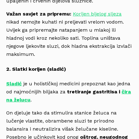
upaljenih i crvenih dijelova sluznice.
Važan savjet za pripremu:
Korijen bijelog sljeza
nikad nemojte kuhati ni preljevati vrelom vodom.
Uvijek ga pripremajte natapanjem u mlakoj ili
hladnoj vodi kroz nekoliko sati. Toplina uništava
njegove ljekovite sluzi, dok hladna ekstrakcija izvlači
maksimum.
2. Slatki korijen (sladić)
Sladić
je u holističkoj medicini prepoznat kao jedna
od najmoćnijih biljaka za
tretiranje gastritisa i
čira
na želucu
.
On djeluje tako da stimulira stanice želuca na
lučenje vlastite, obrambene sluzi te prirodno
balansira i neutralizira višak želučane kiseline.
Posebno je učinkovit kod onog
oštrog, neugodnog