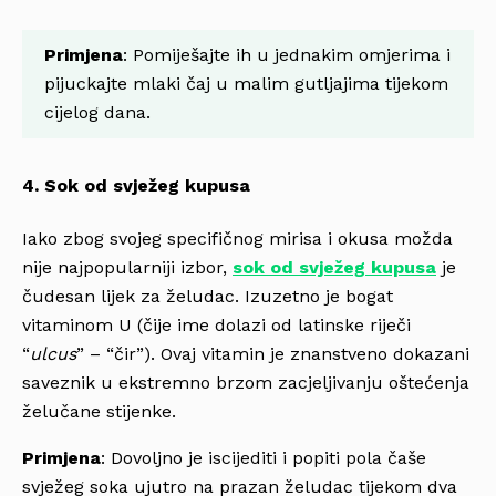
Primjena
: Pomiješajte ih u jednakim omjerima i
pijuckajte mlaki čaj u malim gutljajima tijekom
cijelog dana.
4. Sok od svježeg kupusa
Iako zbog svojeg specifičnog mirisa i okusa možda
nije najpopularniji izbor,
sok od svježeg kupusa
je
čudesan lijek za želudac. Izuzetno je bogat
vitaminom U (čije ime dolazi od latinske riječi
“
ulcus
” – “čir”). Ovaj vitamin je znanstveno dokazani
saveznik u ekstremno brzom zacjeljivanju oštećenja
želučane stijenke.
Primjena
: Dovoljno je iscijediti i popiti pola čaše
svježeg soka ujutro na prazan želudac tijekom dva