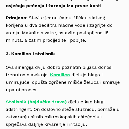
osjećaja pečenja i žarenja iza prsne kosti
.
Primjena
: Stavite jednu čajnu žličicu slatkog
korijena u dva decilitra hladne vode i zagrijte do
vrenja. Maknite s vatre, ostavite poklopljeno 15
minuta, a zatim procijedite i popijte.
3. Kamilica i stolisnik
Ova sinergija dviju dobro poznatih biljaka donosi
trenutno olakšanje.
Kamilica
djeluje blago i
umirujuće, opušta zgrčene mišiće želuca i smiruje
upalni proces.
Stolisnik (hajdučka trava)
djeluje kao blagi
adstringent. On doslovno steže sluznicu, pomaže u
zatvaranju sitnih mikroskopskih oštećenja i
sprječava daljnje krvarenje i iritaciju.