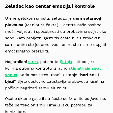
Želudac kao centar emocija i kontrole
U energetskom smislu, želudac je
dom solarnog
pleksusa
(Manipura čakra) – centra naše osobne
moći, volje, ali i sposobnosti da probavimo svijet oko
sebe. Zato proljetni gastritis često nije uzrokovan
samo onim što jedemo, već i onim što nismo uspjeli
emocionalno preraditi.
Nagomilani
stres
, potisnuta
ljutnja
i situacije u
kojima gubimo kontrolu izravno
stimuliraju živac
vagus
. Kada nas stres ubaci u stanje “
bori se ili
bježi
“, tijelo doslovno zaustavlja probavu, a kiselina
počinje nagrizati samu sluznicu.
Osobe sklone gastritisu često su izrazito odgovorne,
teže perfekcionizmu i imaju jaku potrebu za
kontrolom.