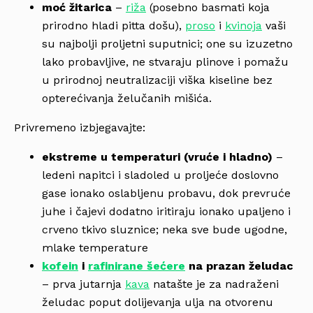
moć žitarica
–
riža
(posebno basmati koja
prirodno hladi pitta došu),
proso
i
kvinoja
vaši
su najbolji proljetni suputnici; one su izuzetno
lako probavljive, ne stvaraju plinove i pomažu
u prirodnoj neutralizaciji viška kiseline bez
opterećivanja želučanih mišića.
Privremeno izbjegavajte:
ekstreme u temperaturi (vruće i hladno)
–
ledeni napitci i sladoled u proljeće doslovno
gase ionako oslabljenu probavu, dok prevruće
juhe i čajevi dodatno iritiraju ionako upaljeno i
crveno tkivo sluznice; neka sve bude ugodne,
mlake temperature
kofein
i
rafinirane šećere
na prazan želudac
– prva jutarnja
kava
natašte je za nadraženi
želudac poput dolijevanja ulja na otvorenu