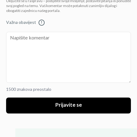
Uključite se u raspravu – podijelite svoje mišljenje, postavite pitanja ili ponudite
svoj pogled na temu. Vaš komentar može potaknuti zanimljiv dijalog i
obogatiti zajednicu našeg portala.
Važna obavijest
!
1500 znakova preostalo
Prijavite se