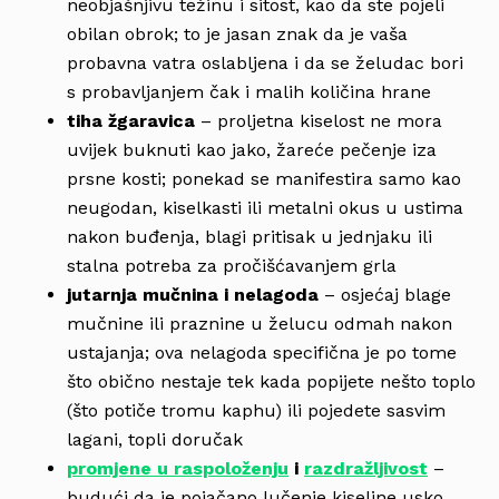
neobjašnjivu težinu i sitost, kao da ste pojeli
obilan obrok; to je jasan znak da je vaša
probavna vatra oslabljena i da se želudac bori
s probavljanjem čak i malih količina hrane
tiha žgaravica
– proljetna kiselost ne mora
uvijek buknuti kao jako, žareće pečenje iza
prsne kosti; ponekad se manifestira samo kao
neugodan, kiselkasti ili metalni okus u ustima
nakon buđenja, blagi pritisak u jednjaku ili
stalna potreba za pročišćavanjem grla
jutarnja mučnina i nelagoda
– osjećaj blage
mučnine ili praznine u želucu odmah nakon
ustajanja; ova nelagoda specifična je po tome
što obično nestaje tek kada popijete nešto toplo
(što potiče tromu kaphu) ili pojedete sasvim
lagani, topli doručak
promjene u raspoloženju
i
razdražljivost
–
budući da je pojačano lučenje kiseline usko