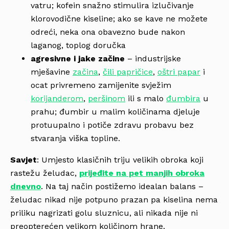
vatru; kofein snažno stimulira izlučivanje
klorovodične kiseline; ako se kave ne možete
odreći, neka ona obavezno bude nakon
laganog, toplog doručka
agresivne i jake začine
– industrijske
mješavine
začina
,
čili papričice
,
oštri papar
i
ocat privremeno zamijenite svježim
korijanderom
,
peršinom
ili s malo
đumbira
u
prahu; đumbir u malim količinama djeluje
protuupalno i potiče zdravu probavu bez
stvaranja viška topline.
Savjet
: Umjesto klasičnih triju velikih obroka koji
rastežu želudac,
prijeđite na pet manjih obroka
dnevno
. Na taj način postižemo idealan balans –
želudac nikad nije potpuno prazan pa kiselina nema
priliku nagrizati golu sluznicu, ali nikada nije ni
preopterećen velikom količinom hrane.