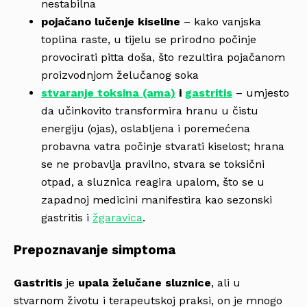
nestabilna
pojačano lučenje kiseline
– kako vanjska
toplina raste, u tijelu se prirodno počinje
provocirati pitta doša, što rezultira pojačanom
proizvodnjom želučanog soka
stvaranje toksina (ama)
i
gastritis
– umjesto
da učinkovito transformira hranu u čistu
energiju (ojas), oslabljena i poremećena
probavna vatra počinje stvarati kiselost; hrana
se ne probavlja pravilno, stvara se toksični
otpad, a sluznica reagira upalom, što se u
zapadnoj medicini manifestira kao sezonski
gastritis i
žgaravica
.
Prepoznavanje simptoma
Gastritis
je
upala želučane sluznice
, ali u
stvarnom životu i terapeutskoj praksi, on je mnogo