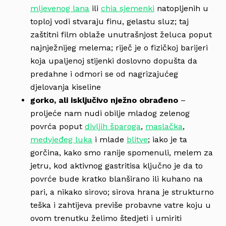
mljevenog lana
ili
chia sjemenki
natopljenih u
toploj vodi stvaraju finu, gelastu sluz; taj
zaštitni film oblaže unutrašnjost želuca poput
najnježnijeg melema; riječ je o fizičkoj barijeri
koja upaljenoj stijenki doslovno dopušta da
predahne i odmori se od nagrizajućeg
djelovanja kiseline
gorko, ali isključivo nježno obrađeno
–
proljeće nam nudi obilje mladog zelenog
povrća poput
divljih šparoga
,
maslačka
,
medvjeđeg luka
i mlade
blitve
; iako je ta
gorčina, kako smo ranije spomenuli, melem za
jetru, kod aktivnog gastritisa ključno je da to
povrće bude kratko blanširano ili kuhano na
pari, a nikako sirovo; sirova hrana je strukturno
teška i zahtijeva previše probavne vatre koju u
ovom trenutku želimo štedjeti i umiriti