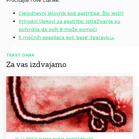
Pročitajte i ove članke:
Cjelodnevni jelovnik kod gastritisa: Što jesti?
Prirodni lijekovi za gastritis: Istraživanja su
potvrdila da ovih 8 može pomoći
5 moćnih spasilaca koji ‘gase’ žgaravicu
.
TEKST DANA
Za vas izdvajamo