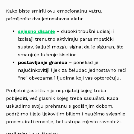
Kako biste smirili ovu emocionalnu vatru,
primijenite dva jednostavna alata:
svjesno disanje
– duboki trbušni udisaji i
izdisaji trenutno aktiviraju parasimpatički
sustav, šaljući mozgu signal da je siguran, što
smanjuje lučenje kiseline
postavljanje granica
– ponekad je
najučinkovitiji lijek za želudac jednostavno reći
“ne” obvezama i ljudima koji vas opterećuju.
Proljetni gastritis nije neprijatelj kojeg treba
pobijediti, već glasnik kojeg treba saslušati. Kada
uskladimo svoju prehranu s godišnjim dobom,
podržimo tijelo ljekovitim biljem i naučimo svjesnije
procesuirati emocije, bol ustupa mjesto ravnoteži.