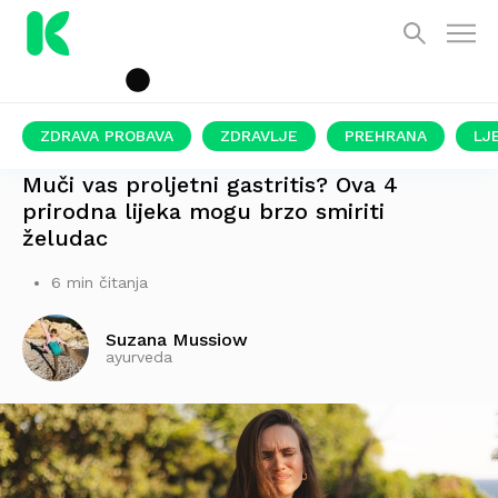
ZDRAVA PROBAVA
ZDRAVLJE
PREHRANA
LJ
IMAJU PROTUUPALNA SVOJSTVA
Muči vas proljetni gastritis? Ova 4
prirodna lijeka mogu brzo smiriti
želudac
6 min čitanja
Suzana Mussiow
ayurveda