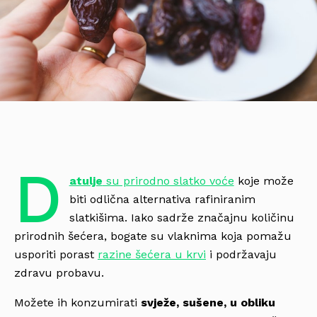
D
atulje
su prirodno slatko voće
koje može
biti odlična alternativa rafiniranim
slatkišima. Iako sadrže značajnu količinu
prirodnih šećera, bogate su vlaknima koja pomažu
usporiti porast
razine šećera u krvi
i podržavaju
zdravu probavu.
Možete ih konzumirati
svježe, sušene, u obliku