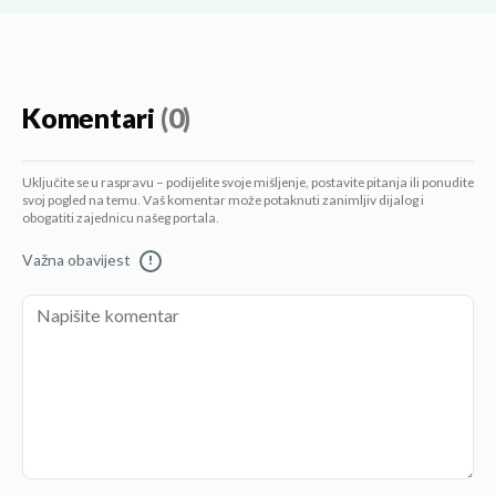
Komentari
(0)
Uključite se u raspravu – podijelite svoje mišljenje, postavite pitanja ili ponudite
svoj pogled na temu. Vaš komentar može potaknuti zanimljiv dijalog i
obogatiti zajednicu našeg portala.
Važna obavijest
!