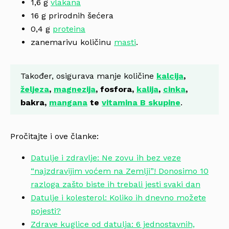
1,6 g
vlakana
16 g prirodnih šećera
0,4 g
proteina
zanemarivu količinu
masti
.
Također, osigurava manje količine
kalcija
,
željeza
,
magnezija
, fosfora,
kalija
,
cinka
,
bakra,
mangana
te
vitamina B skupine
.
Pročitajte i ove članke:
Datulje i zdravlje: Ne zovu ih bez veze
“najzdravijim voćem na Zemlji”! Donosimo 10
razloga zašto biste ih trebali jesti svaki dan
Datulje i kolesterol: Koliko ih dnevno možete
pojesti?
Zdrave kuglice od datulja: 6 jednostavnih,