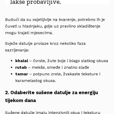
lakše probavljive.
Budući da su osjetljivije na kvarenje, potrebno ih je
čuvati u hladnjaku, gdje uz pravilno skladištenje
mogu trajati mjesecima.
Svježe datulje prolaze kroz nekoliko faza
sazrijevanja:
khalal
– čvrste, žute boje i blago slatkog okusa
rutab
– mekše, smeđe i znatno slađe
tamar
– potpuno zrele, žvakaste teksture i
karamelastog okusa.
2. Odaberite sušene datulje za energiju
tijekom dana
Sušene datulje imaju intenzivniji okus i teksturu