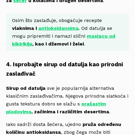
za
šećer
u kolačima i drugim desertima
.
Osim što zaslađuje, obogaćuje recepte
vlaknima i
antioksidansima
. Od datulja se
mogu pripremiti i namazi slični
maslacu od
kikirikija
, kao i džemovi i želei
.
4. Isprobajte sirup od datulja kao prirodni
zaslađivač
Sirup od datulja
sve je popularnija alternativa
klasičnim zaslađivačima. Njegova prirodna slatkoća i
gusta tekstura dobro se slažu s
orašastim
plodovima
, začinima i različitim desertima
.
Iako sadrži dosta šećera, ujedno
pruža određenu
količinu antioksidansa
, zbog čega može biti