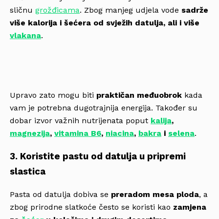
sličnu
grožđicama
. Zbog manjeg udjela vode
sadrže
više kalorija i šećera od svježih datulja, ali i više
vlakana
.
Upravo zato mogu biti
praktičan međuobrok
kada
vam je potrebna dugotrajnija energija. Također su
dobar izvor važnih nutrijenata poput
kalija
,
magnezija
,
vitamina B6
,
niacina
,
bakra
i
selena
.
3. Koristite pastu od datulja u pripremi
slastica
Pasta od datulja dobiva se
preradom mesa ploda
, a
zbog prirodne slatkoće često se koristi kao
zamjena