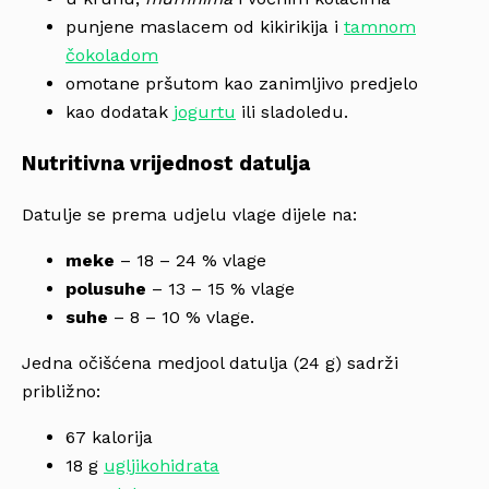
punjene maslacem od kikirikija i
tamnom
čokoladom
omotane pršutom kao zanimljivo predjelo
kao dodatak
jogurtu
ili sladoledu.
Nutritivna vrijednost datulja
Datulje se prema udjelu vlage dijele na:
meke
– 18 – 24 % vlage
polusuhe
– 13 – 15 % vlage
suhe
– 8 – 10 % vlage.
Jedna očišćena medjool datulja (24 g) sadrži
približno:
67 kalorija
18 g
ugljikohidrata