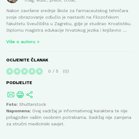
mag. educ. philol. croat.
Nakon završene srednje škole za farmaceutskog tehničara
svoje obrazovanje odlučio je nastaviti na Filozofskom
fakultetu Sveučilišta u Zagrebu, gdje je studirao Kroatistiku.
Diplomu magistra edukacije hrvatskog jezika i književno ...
Više o autoru
OCIJENITE ČLANAK
0
/
5
0
★
★
★
★
★
PODIJELITE
Foto:
Shutterstock
Napomena:
Ovaj sadržaj je informativnog karaktera te nije
prilagođen vašim osobnim potrebama. Sadržaj nije zamjena
za stručni medicinski savjet.