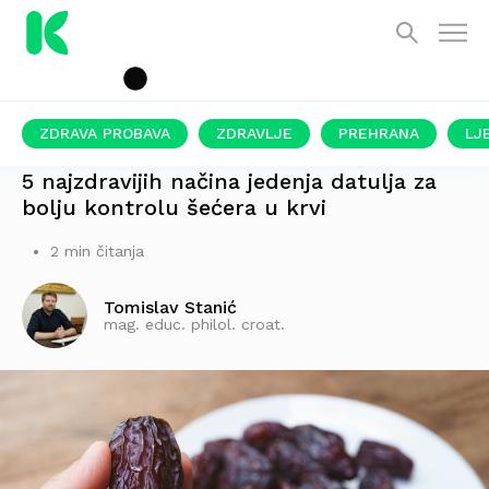
ZDRAVA PROBAVA
ZDRAVLJE
PREHRANA
LJ
ODLIČNA ALTERNATIVA RAFINIRANIM SLATKIŠIMA
5 najzdravijih načina jedenja datulja za
bolju kontrolu šećera u krvi
2 min čitanja
Tomislav Stanić
mag. educ. philol. croat.