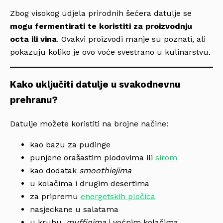
Zbog visokog udjela prirodnih šećera datulje se
mogu fermentirati te koristiti za proizvodnju
octa ili vina
. Ovakvi proizvodi manje su poznati, ali
pokazuju koliko je ovo voće svestrano u kulinarstvu.
Kako uključiti datulje u svakodnevnu
prehranu?
Datulje možete koristiti na brojne načine:
kao bazu za pudinge
punjene orašastim plodovima ili
sirom
kao dodatak
smoothiejima
u kolačima i drugim desertima
za pripremu
energetskih pločica
nasjeckane u salatama
u kruhu,
muffinima
i voćnim kolačima