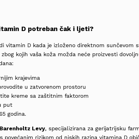
tamin D potreban čak i ljeti?
odi vitamin D kada je izloženo direktnom sunčevom sv
a zbog kojih vaša koža možda neće proizvesti dovoljn
dana:
rnijim krajevima
provodite u zatvorenom prostoru
stite kreme sa zaštitnim faktorom
u put
 65 godina.
Barenholtz Levy
, specijalizirana za gerijatrijsku far
 s povećanim rizikom od niskih razina vitamina D obi