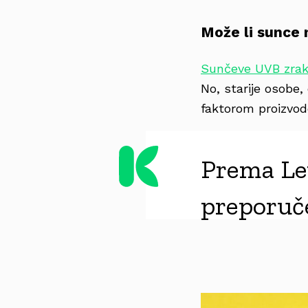
Može li sunce 
Sunčeve UVB zra
No, starije osobe,
faktorom proizvod
Prema Lev
preporuče