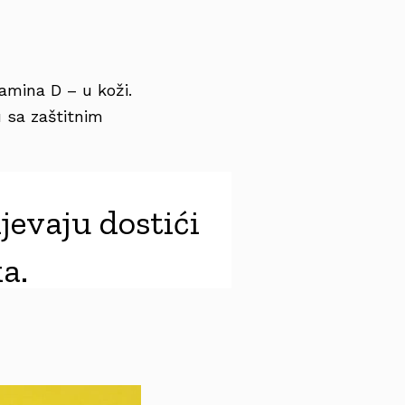
tamina D – u koži.
u sa zaštitnim
jevaju dostići
a.