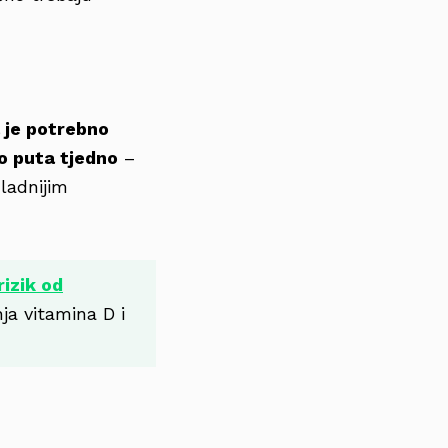
 je potrebno
ko puta tjedno
–
hladnijim
izik od
ja vitamina D i