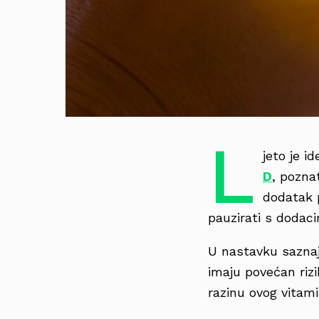
L
jeto je i
D
, pozna
dodatak p
pauzirati s dodac
U nastavku saznajt
imaju povećan riz
razinu ovog vitami