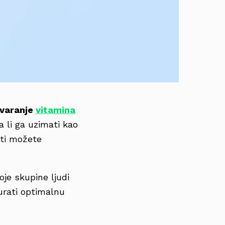
tvaranje
vitamina
a li ga uzimati kao
eti možete
oje skupine ljudi
urati optimalnu