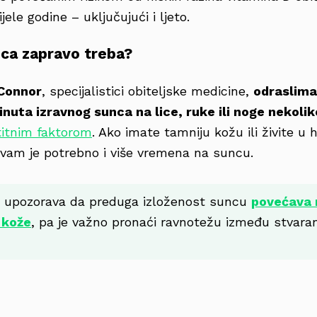
ele godine – uključujući i ljeto.
ca zapravo treba?
 Connor
, specijalistici obiteljske medicine,
odraslima
nuta izravnog sunca na lice, ruke ili noge nekoli
titnim faktorom
. Ako imate tamniju kožu ili živite u 
vam je potrebno i više vremena na suncu.
or upozorava da preduga izloženost suncu
povećava r
 kože
, pa je važno pronaći ravnotežu između stvaran