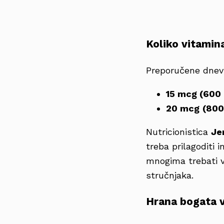
Koliko vitamin
Preporučene dnevn
15 mcg (600 
20
mcg
(800
Nutricionistica
Je
treba prilagoditi 
mnogima trebati v
stručnjaka.
Hrana bogata 