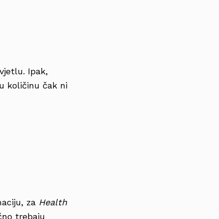
jetlu. Ipak,
u količinu čak ni
maciju, za
Health
čno trebaju