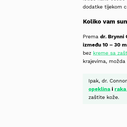
dodatke tijekom cij
Koliko vam sun
Prema
dr. Brynni
između 10 – 30 mi
bez
kreme sa zaš
krajevima, možda 
Ipak, dr. Conn
opeklina
i
raka
zaštite kože.