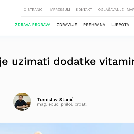
O STRANICI
IMPRESSUM
KONTAKT
OGLAŠAVANJE I MA
ZDRAVA PROBAVA
ZDRAVLJE
PREHRANA
LJEPOTA
alje uzimati dodatke vitami
Tomislav Stanić
mag. educ. philol. croat.