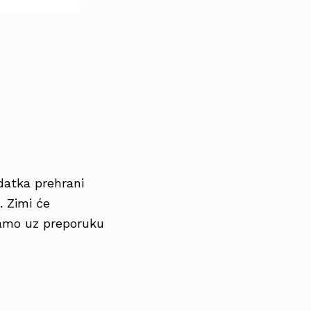
datka prehrani
. Zimi će
samo uz preporuku