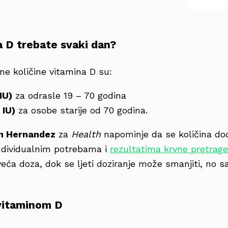
a D trebate svaki dan?
e količine vitamina D su:
IU)
za odrasle 19 – 70 godina
 IU)
za osobe starije od 70 godina.
n Hernandez
za
Health
napominje da se količina do
individualnim potrebama i
rezultatima krvne pretrage
eća doza, dok se ljeti doziranje može smanjiti, no 
vitaminom D