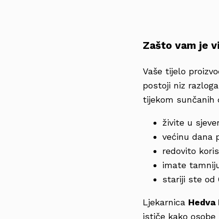
Zašto vam je vi
Vaše tijelo proizv
postoji niz razlog
tijekom sunčanih 
živite u sjeve
većinu dana 
redovito kori
imate tamnij
stariji ste od
Ljekarnica
Hedva 
ističe kako osobe