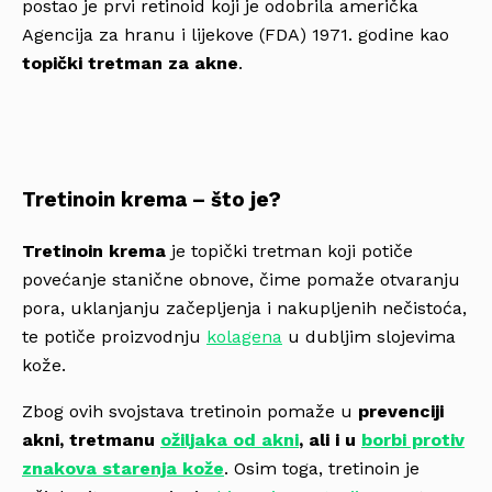
postao je prvi retinoid koji je odobrila američka
Agencija za hranu i lijekove (FDA) 1971. godine kao
topički tretman za akne
.
Tretinoin krema – što je?
Tretinoin krema
je topički tretman koji potiče
povećanje stanične obnove, čime pomaže otvaranju
pora, uklanjanju začepljenja i nakupljenih nečistoća,
te potiče proizvodnju
kolagena
u dubljim slojevima
kože.
Zbog ovih svojstava tretinoin pomaže u
prevenciji
akni, tretmanu
ožiljaka od akni
, ali i u
borbi protiv
znakova starenja kože
. Osim toga, tretinoin je