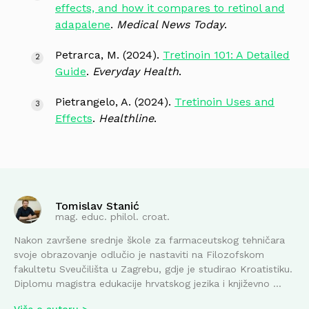
effects, and how it compares to retinol and
adapalene
.
Medical News Today
.
Petrarca, M. (2024).
Tretinoin 101: A Detailed
Guide
.
Everyday Health
.
Pietrangelo, A. (2024).
Tretinoin Uses and
Effects
.
Healthline
.
Tomislav Stanić
mag. educ. philol. croat.
Nakon završene srednje škole za farmaceutskog tehničara
svoje obrazovanje odlučio je nastaviti na Filozofskom
fakultetu Sveučilišta u Zagrebu, gdje je studirao Kroatistiku.
Diplomu magistra edukacije hrvatskog jezika i književno ...
Više o autoru