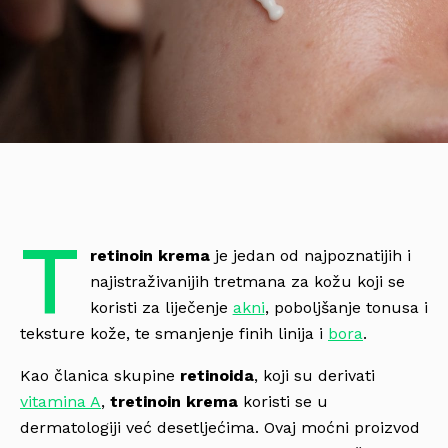
T
retinoin krema
je jedan od najpoznatijih i
najistraživanijih tretmana za kožu koji se
koristi za liječenje
akni
, poboljšanje tonusa i
teksture kože, te smanjenje finih linija i
bora
.
Kao članica skupine
retinoida
, koji su derivati
vitamina A
,
tretinoin krema
koristi se u
dermatologiji već desetljećima. Ovaj moćni proizvod