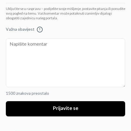
Uključite se u raspravu – podijelite svoje mišljenje, postavite pitanja ili ponudite
svoj pogled na temu. Vaš komentar može potaknuti zanimljiv dijalog i
obogatiti zajednicu našeg portala.
Važna obavijest
!
1500 znakova preostalo
Prijavite se