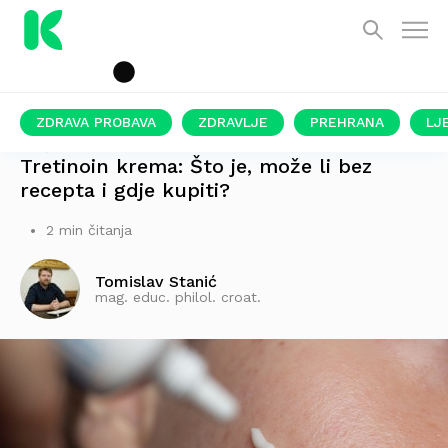
ZDRAVA PROBAVA
ZDRAVLJE
PREHRANA
LJ
MOĆNI PROIZVOD
Tretinoin krema: Što je, može li bez
recepta i gdje kupiti?
2 min čitanja
Tomislav Stanić
mag. educ. philol. croat.