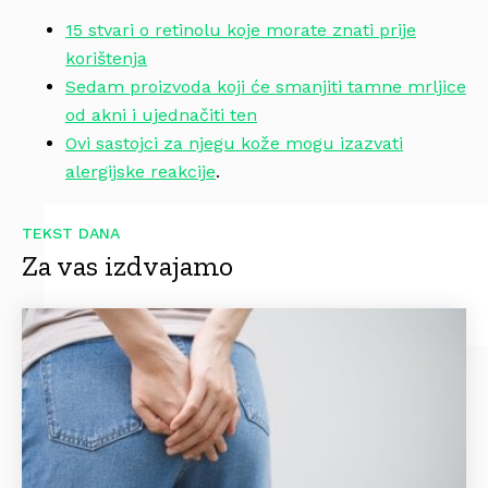
15 stvari o retinolu koje morate znati prije
korištenja
Sedam proizvoda koji će smanjiti tamne mrljice
od akni i ujednačiti ten
Ovi sastojci za njegu kože mogu izazvati
alergijske reakcije
.
TEKST DANA
Za vas izdvajamo