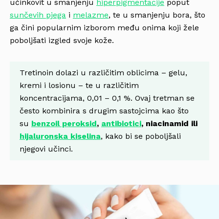
učinkovit u smanjenju
hiperpigmentacije
poput
sunčevih pjega
i
melazme
, te u smanjenju bora, što
ga čini popularnim izborom među onima koji žele
poboljšati izgled svoje kože.
Tretinoin dolazi u različitim oblicima – gelu,
kremi i losionu – te u različitim
koncentracijama, 0,01 – 0,1 %. Ovaj tretman se
često kombinira s drugim sastojcima kao što
su
benzoil peroksid
,
antibiotici
, niacinamid ili
hijaluronska kiselina
, kako bi se poboljšali
njegovi učinci.