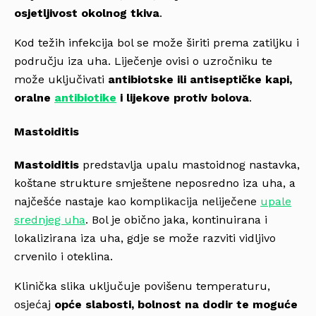
osjetljivost okolnog tkiva
.
Kod težih infekcija bol se može širiti prema zatiljku i
području iza uha. Liječenje ovisi o uzročniku te
može uključivati
antibiotske ili antiseptičke kapi,
oralne
antibiotike
i lijekove protiv bolova
.
Mastoiditis
Mastoiditis
predstavlja upalu mastoidnog nastavka,
koštane strukture smještene neposredno iza uha, a
najčešće nastaje kao komplikacija neliječene
upale
srednjeg uha
. Bol je obično jaka, kontinuirana i
lokalizirana iza uha, gdje se može razviti vidljivo
crvenilo i oteklina.
Klinička slika uključuje povišenu temperaturu,
osjećaj
opće slabosti, bolnost na dodir te moguće