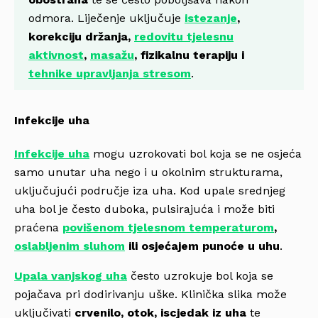
odmora. Liječenje uključuje
istezanje
,
korekciju držanja,
redovitu tjelesnu
aktivnost
,
masažu
, fizikalnu terapiju i
tehnike upravljanja stresom
.
Infekcije uha
Infekcije uha
mogu uzrokovati bol koja se ne osjeća
samo unutar uha nego i u okolnim strukturama,
uključujući područje iza uha. Kod upale srednjeg
uha bol je često duboka, pulsirajuća i može biti
praćena
povišenom tjelesnom temperaturom
,
oslabljenim sluhom
ili osjećajem punoće u uhu
.
Upala vanjskog uha
često uzrokuje bol koja se
pojačava pri dodirivanju uške. Klinička slika može
uključivati
crvenilo, otok, iscjedak iz uha
te