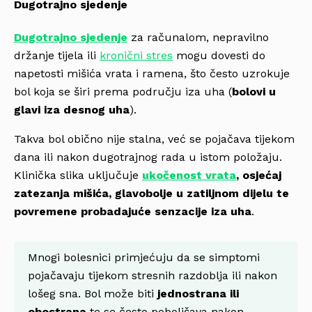
Dugotrajno sjedenje
Dugotrajno sjedenje
za računalom, nepravilno
držanje tijela ili
kronični stres
mogu dovesti do
napetosti mišića vrata i ramena, što često uzrokuje
bol koja se širi prema području iza uha (
bolovi u
glavi iza desnog uha
).
Takva bol obično nije stalna, već se pojačava tijekom
dana ili nakon dugotrajnog rada u istom položaju.
Klinička slika uključuje
ukočenost vrata
, osjećaj
zatezanja mišića, glavobolje u zatiljnom dijelu te
povremene probadajuće senzacije iza uha
.
Mnogi bolesnici primjećuju da se simptomi
pojačavaju tijekom stresnih razdoblja ili nakon
lošeg sna. Bol može biti
jednostrana ili
obostrana
te se često poboljšava nakon