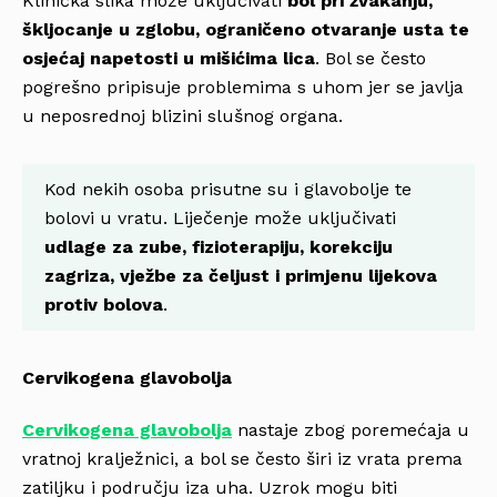
Klinička slika može uključivati
bol pri žvakanju,
škljocanje u zglobu, ograničeno otvaranje usta te
osjećaj napetosti u mišićima lica
. Bol se često
pogrešno pripisuje problemima s uhom jer se javlja
u neposrednoj blizini slušnog organa.
Kod nekih osoba prisutne su i glavobolje te
bolovi u vratu. Liječenje može uključivati
udlage za zube, fizioterapiju, korekciju
zagriza, vježbe za čeljust i primjenu lijekova
protiv bolova
.
Cervikogena glavobolja
Cervikogena glavobolja
nastaje zbog poremećaja u
vratnoj kralježnici, a bol se često širi iz vrata prema
zatiljku i području iza uha. Uzrok mogu biti