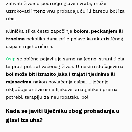
zahvati živce u području glave i vrata, može
uzrokovati intenzivnu probadajuću ili žareću bol iza
uha.
Klinička slika često započinje
bolom, peckanjem ili
trncima
nekoliko dana prije pojave karakterističnog
osipa s mjehurićima.
Osip
se obično pojavljuje samo na jednoj strani tijela
te prati put zahvaćenog živca. U nekim slučajevima
bol može biti izrazito jaka i trajati tjednima ili
mjesecima
nakon povlačenja osipa. Liječenje
uključuje antivirusne lijekove, analgetike i prema
potrebi, terapiju za neuropatsku bol.
Kada se javiti liječniku zbog probadanja u
glavi iza uha?