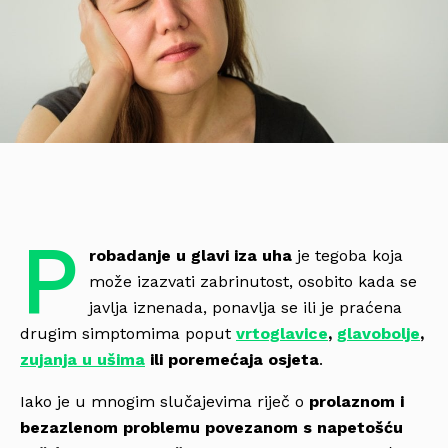
P
robadanje u glavi iza uha
je tegoba koja
može izazvati zabrinutost, osobito kada se
javlja iznenada, ponavlja se ili je praćena
drugim simptomima poput
vrtoglavice
,
glavobolje
,
zujanja u ušima
ili poremećaja osjeta
.
Iako je u mnogim slučajevima riječ o
prolaznom i
bezazlenom problemu povezanom s napetošću