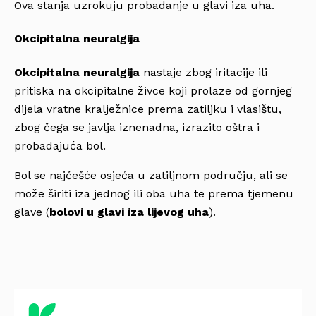
Ova stanja uzrokuju probadanje u glavi iza uha.
Okcipitalna neuralgija
Okcipitalna neuralgija
nastaje zbog iritacije ili
pritiska na okcipitalne živce koji prolaze od gornjeg
dijela vratne kralježnice prema zatiljku i vlasištu,
zbog čega se javlja iznenadna, izrazito oštra i
probadajuća bol.
Bol se najčešće osjeća u zatiljnom području, ali se
može širiti iza jednog ili oba uha te prema tjemenu
glave (
bolovi u glavi iza lijevog uha
).