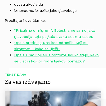
dvostrukog vida
iznenadne, izrazito jake glavobolje.
Pročitajte i ove članke:
“Pričajmo o migreni”: Bolest, a ne samo jaka
glavobolja koja pogađa svaku sedmu osobu
Upala srednjeg uha kod odraslih: Koji su
simptomi i kako se liječi?
Upala uha: Koji su simptomi, koliko traje, kako
se liječi i koji prirodni lijekovi pomažu?
TEKST DANA
Za vas izdvajamo