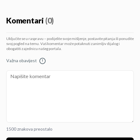
Komentari
(0)
Uključite se u raspravu – podijelite svoje mišljenje, postavite pitanja ili ponudite
svoj pogled na temu. Vaš komentar može potaknuti zanimljiv dijalog i
obogatiti zajednicu našeg portala.
Važna obavijest
!
1500 znakova preostalo