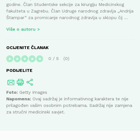
godine. Član Studentske sekcije za kirurgiju Medicinskog
fakulteta u Zagrebu. Član Udruge narodnog zdravlja „Andrija
Štampar“ za promicanje narodnog zdravlja u sklopu čij ...
Više o autoru
OCIJENITE ČLANAK
0
/
5
0
★
★
★
★
★
PODIJELITE
Foto:
Getty Images
Napomena:
Ovaj sadržaj je informativnog karaktera te nije
prilagođen vašim osobnim potrebama. Sadržaj nije zamjena
za stručni medicinski savjet.