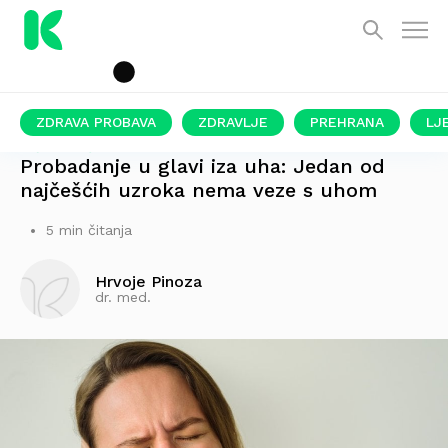
ZDRAVA PROBAVA
ZDRAVLJE
PREHRANA
LJ
PIŠE LIJEČNIK
Probadanje u glavi iza uha: Jedan od
najčešćih uzroka nema veze s uhom
5 min čitanja
Hrvoje Pinoza
dr. med.