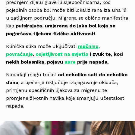
prednjem dijelu glave ili sljepoočnicama, kod
pojedinih osoba bol može biti lokalizirana iza uha ili
u zatiljnom području. Migrena se obično manifestira
kao
pulsirajuća, umjerena do jaka bol koja se
pogoršava tijekom fizičke aktivnosti
.
Klinička slika može uključivati
mučninu,
povraćanje
,
osjetljivost na svjetlo
i zvuk te, kod
nekih bolesnika, pojavu
aure
prije napada
.
Napadaji mogu trajati
od nekoliko sati do nekoliko
dana
, a liječenje uključuje izbjegavanje okidača,
primjenu specifičnih lijekova za migrenu te
promjene životnih navika koje smanjuju učestalost
napada.