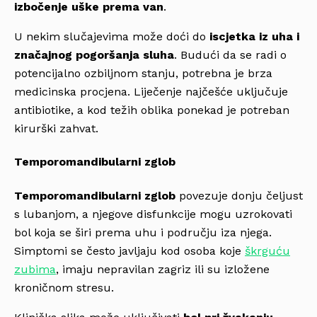
izbočenje uške prema van
.
U nekim slučajevima može doći do
iscjetka iz uha i
značajnog pogoršanja sluha
. Budući da se radi o
potencijalno ozbiljnom stanju, potrebna je brza
medicinska procjena. Liječenje najčešće uključuje
antibiotike, a kod težih oblika ponekad je potreban
kirurški zahvat.
Temporomandibularni zglob
Temporomandibularni zglob
povezuje donju čeljust
s lubanjom, a njegove disfunkcije mogu uzrokovati
bol koja se širi prema uhu i području iza njega.
Simptomi se često javljaju kod osoba koje
škrguću
zubima
, imaju nepravilan zagriz ili su izložene
kroničnom stresu.