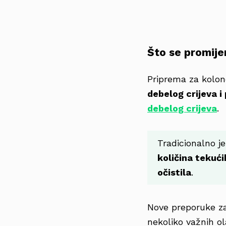
Što se promije
Priprema za kolon
debelog crijeva 
debelog crijeva
.
Tradicionalno j
količina tekući
očistila
.
Nove preporuke za
nekoliko važnih ol