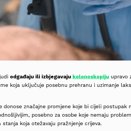
ljudi
odgađaju ili izbjegavaju
kolonoskopiju
upravo 
eme koja uključuje posebnu prehranu i uzimanje laks
e donose značajne promjene koje bi cijeli postupak m
podnošljivijim, posebno za osobe koje nemaju proble
stanja koja otežavaju pražnjenje crijeva.