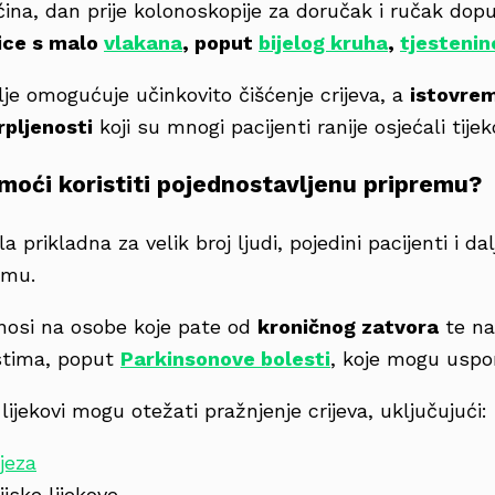
ćina, dan prije kolonoskopije za doručak i ručak dop
ice s malo
vlakana
, poput
bijelog kruha
,
tjestenin
lje omogućuje učinkovito čišćenje crijeva, a
istovre
crpljenosti
koji su mnogi pacijenti ranije osjećali tij
moći koristiti pojednostavljenu pripremu?
a prikladna za velik broj ljudi, pojedini pacijenti i da
emu.
nosi na osobe koje pate od
kroničnog zatvora
te na
stima, poput
Parkinsonove bolesti
, koje mogu uspori
lijekovi mogu otežati pražnjenje crijeva, uključujući:
jeza
ijske lijekove