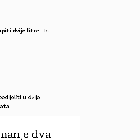
piti dvije litre
. To
dijeliti u dvije
vata
.
jmanje dva