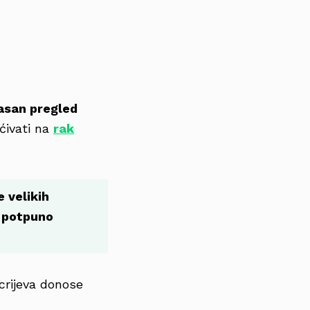
asan pregled
ćivati na
rak
e velikih
a potpuno
crijeva donose