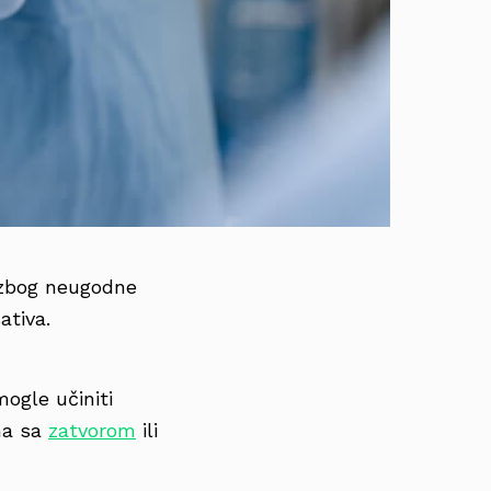
zbog neugodne
ativa.
ogle učiniti
ma sa
zatvorom
ili