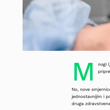
M
nogi 
pripr
No, nove smjernic
jednostavnijim i 
druga zdravstvena 