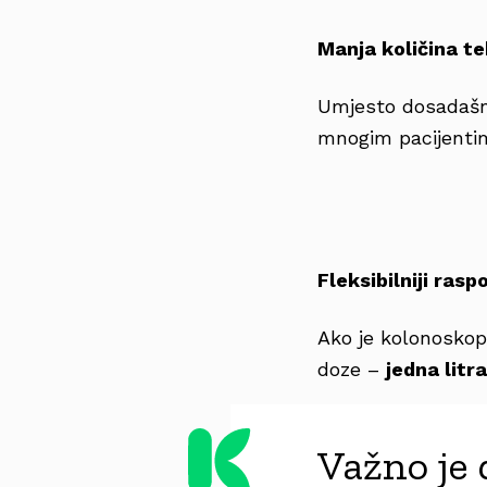
Manja količina t
Umjesto dosadašnje
mnogim pacijentim
Fleksibilniji ras
Ako je kolonoskopi
doze –
jedna litr
Važno je 