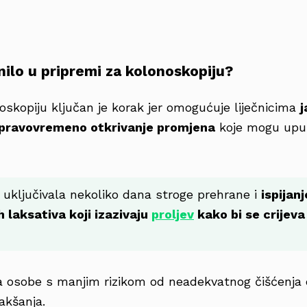
nilo u pripremi za kolonoskopiju?
oskopiju ključan je korak jer omogućuje liječnicima
j
i pravovremeno otkrivanje promjena
koje mogu upu
e uključivala nekoliko dana stroge prehrane i
ispijanj
h laksativa koji izazivaju
proljev
kako bi se crijev
 osobe s manjim rizikom od neadekvatnog čišćenja 
akšanja.