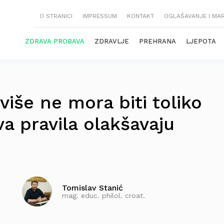
O STRANICI
IMPRESSUM
KONTAKT
OGLAŠAVANJE I MA
ZDRAVA PROBAVA
ZDRAVLJE
PREHRANA
LJEPOTA
više ne mora biti toliko
a pravila olakšavaju
Tomislav Stanić
mag. educ. philol. croat.