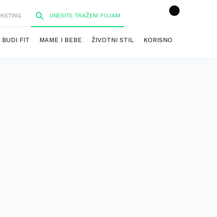
RKETING
BUDI FIT
MAME I BEBE
ŽIVOTNI STIL
KORISNO