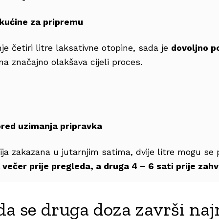
ekućine za pripremu
 četiri litre laksativne otopine, sada je
dovoljno po
a značajno olakšava cijeli proces.
pored uzimanja pripravka
ja zakazana u jutarnjim satima, dvije litre mogu se po
a večer prije pregleda, a druga 4 – 6 sati prije zah
da se druga doza završi na