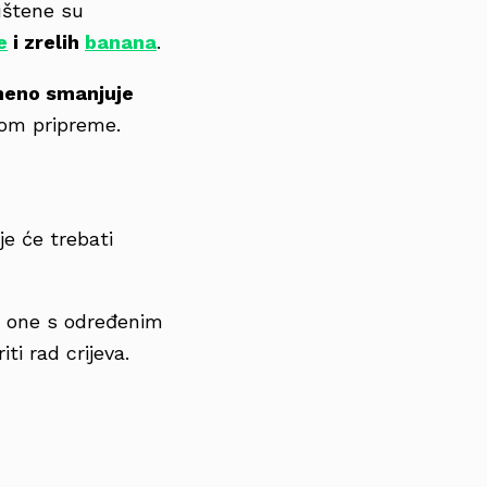
uštene su
e
i zrelih
banana
.
meno smanjuje
ekom pripreme.
lje će trebati
 one s određenim
ti rad crijeva.