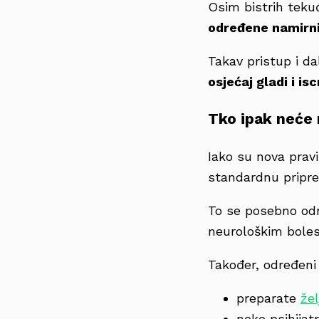
Osim bistrih teku
određene namirn
Takav pristup i da
osjećaj gladi i is
Tko ipak neće 
Iako su nova pravil
standardnu pripr
To se posebno od
neurološkim bole
Također, određeni 
preparate
žel
neke psihijatr