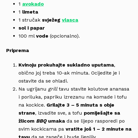
1
avokado
1
limeta
1 stručak
svježeg
vlasca
sol i papar
100 ml
vode
(opcionalno).
Priprema
Kvinoju prokuhajte sukladno uputama
,
obično joj treba 10-ak minuta. Ocijedite je i
ostavite da se ohladi.
Na ugrijanu
grill
tavu stavite kolutove ananasa
i poriluka, papriku izrezanu na komade i tofu
na kockice.
Grilajte 3 – 5 minuta s obje
strane
, izvadite sve, a tofu
pomiješajte sa
žlicom
BBQ
umaka
da se lijepo rasporedi po
svim kockicama pa
vratite još 1 – 2 minute na
tavu
da se zapeče i bude ljepljiv.