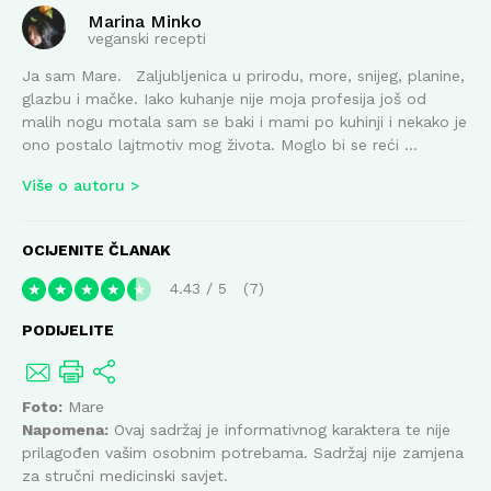
Marina Minko
veganski recepti
Ja sam Mare. Zaljubljenica u prirodu, more, snijeg, planine,
glazbu i mačke. Iako kuhanje nije moja profesija još od
malih nogu motala sam se baki i mami po kuhinji i nekako je
ono postalo lajtmotiv mog života. Moglo bi se reći ...
Više o autoru
OCIJENITE ČLANAK
4.43
/
5
7
★
★
★
★
★
PODIJELITE
Foto:
Mare
Napomena:
Ovaj sadržaj je informativnog karaktera te nije
prilagođen vašim osobnim potrebama. Sadržaj nije zamjena
za stručni medicinski savjet.