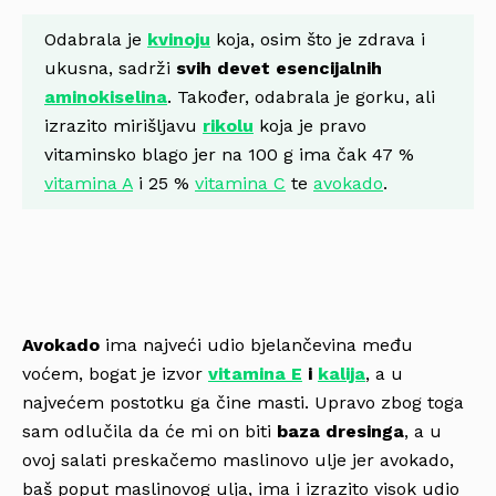
Odabrala je
kvinoju
koja, osim što je zdrava i
ukusna, sadrži
svih devet esencijalnih
aminokiselina
. Također, odabrala je gorku, ali
izrazito mirišljavu
rikolu
koja je pravo
vitaminsko blago jer na 100 g ima čak 47 %
vitamina A
i 25 %
vitamina C
te
avokado
.
Avokado
ima najveći udio bjelančevina među
voćem, bogat je izvor
vitamina E
i
kalija
, a u
najvećem postotku ga čine masti. Upravo zbog toga
sam odlučila da će mi on biti
baza dresinga
, a u
ovoj salati preskačemo maslinovo ulje jer avokado,
baš poput maslinovog ulja, ima i izrazito visok udio