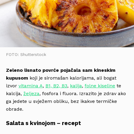
FOTO: Shutterstock
Zeleno lisnato povrće pojačala sam kineskim
kupusom
koji je siromašan kalorijama, ali bogat
izvor
vitamina A
,
B1, B2, B3
,
kalija
,
folne kiseline
te
kalcija,
željeza
, fosfora i fluora. Izrazito je zdrav ako
ga jedete u svježem obliku, bez ikakve termičke
obrade.
Salata s kvinojom – recept