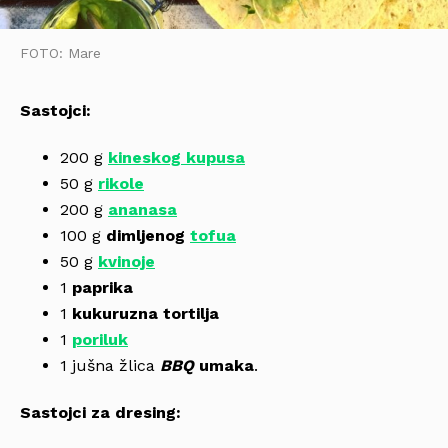
FOTO: Mare
Sastojci:
200 g
kineskog kupusa
50 g
rikole
200 g
ananasa
100 g
dimljenog
tofua
50 g
kvinoje
1
paprika
1
kukuruzna tortilja
1
poriluk
1 jušna žlica
BBQ
umaka
.
Sastojci za dresing: