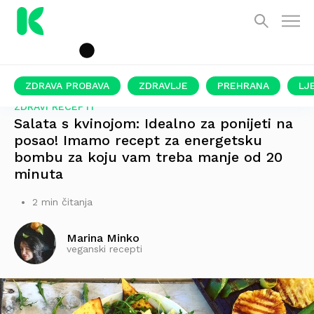
ZDRAVA PROBAVA
ZDRAVLJE
PREHRANA
LJ
ZDRAVI RECEPTI
Salata s kvinojom: Idealno za ponijeti na
posao! Imamo recept za energetsku
bombu za koju vam treba manje od 20
minuta
2 min čitanja
Marina Minko
veganski recepti