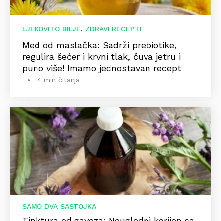
,
LJEKOVITO BILJE
ZDRAVI RECEPTI
Med od maslačka: Sadrži prebiotike,
regulira šećer i krvni tlak, čuva jetru i
puno više! Imamo jednostavan recept
4 min čitanja
SAMO DVA SASTOJKA
Tinktura od gaveza: Neugledni korijen sa