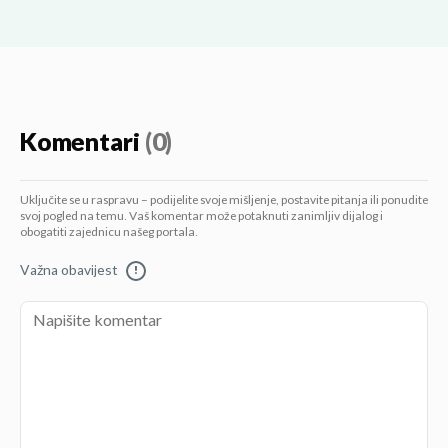
Komentari
(0)
Uključite se u raspravu – podijelite svoje mišljenje, postavite pitanja ili ponudite
svoj pogled na temu. Vaš komentar može potaknuti zanimljiv dijalog i
obogatiti zajednicu našeg portala.
Važna obavijest
!