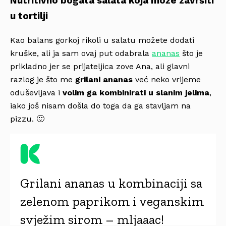
Nutritivno bogata salata koja može završiti
u tortilji
Kao balans gorkoj rikoli u salatu možete dodati
kruške, ali ja sam ovaj put odabrala
ananas
što je
prikladno jer se prijateljica zove Ana, ali glavni
razlog je što me
grilani ananas
već neko vrijeme
oduševljava i
volim ga kombinirati u slanim jelima
,
iako još nisam došla do toga da ga stavljam na
pizzu. 🙂
Grilani ananas u kombinaciji sa
zelenom paprikom i veganskim
svježim sirom – mljaaac!