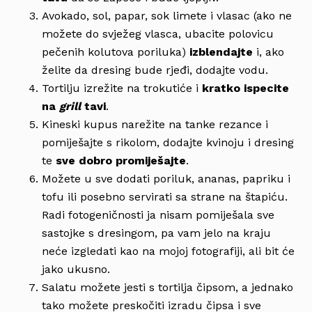
Avokado, sol, papar, sok limete i vlasac (ako ne
možete do svježeg vlasca, ubacite polovicu
pečenih kolutova poriluka)
izblendajte
i, ako
želite da dresing bude rjeđi, dodajte vodu.
Tortilju izrežite na trokutiće i
kratko ispecite
na
grill
tavi
.
Kineski kupus narežite na tanke rezance i
pomiješajte s rikolom, dodajte kvinoju i dresing
te
sve dobro promiješajte
.
Možete u sve dodati poriluk, ananas, papriku i
tofu ili posebno servirati sa strane na štapiću.
Radi fotogeničnosti ja nisam pomiješala sve
sastojke s dresingom, pa vam jelo na kraju
neće izgledati kao na mojoj fotografiji, ali bit će
jako ukusno.
Salatu možete jesti s tortilja čipsom, a jednako
tako možete preskočiti izradu čipsa i sve