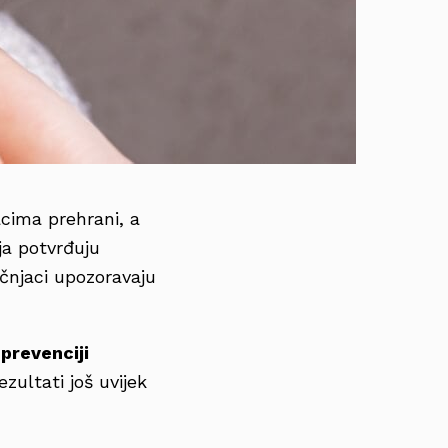
cima prehrani, a
ja potvrđuju
učnjaci upozoravaju
u
prevenciji
ezultati još uvijek