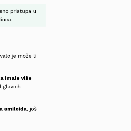
osno pristupa u
inca.
valo je može li
a imale više
 glavnih
a amiloida
, još