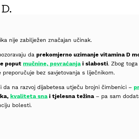
 D.
ka nije zabilježen značajan učinak.
upozoravaju da
prekomjerno uzimanje vitamina D mo
ve poput
mučnine, povraćanja
i slabosti
. Zbog toga
 preporučuje bez savjetovanja s liječnikom.
 i da na razvoj dijabetesa utječu brojni čimbenici –
p
ika,
kvaliteta sna
i tjelesna težina
– pa sam dodata
ciju bolesti.