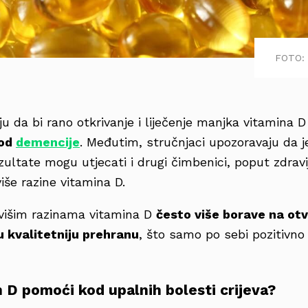
FOTO: 
ju da bi rano otkrivanje i liječenje manjka vitamina
 od
demencije
. Međutim, stručnjaci upozoravaju da je
ezultate mogu utjecati i drugi čimbenici, poput zdravi
iše razine vitamina D.
s višim razinama vitamina D
često više borave na otv
ju kvalitetniju prehranu
, što samo po sebi pozitivno 
n D pomoći kod upalnih bolesti crijeva?