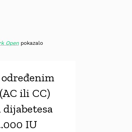
rk Open
pokazalo
s određenim
(AC ili CC)
 dijabetesa
4.000 IU