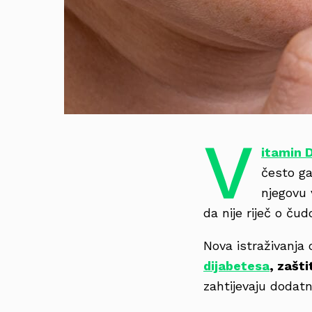
V
itamin 
često ga
njegovu 
da nije riječ o č
Nova istraživanja
dijabetesa
, zašt
zahtijevaju dodat