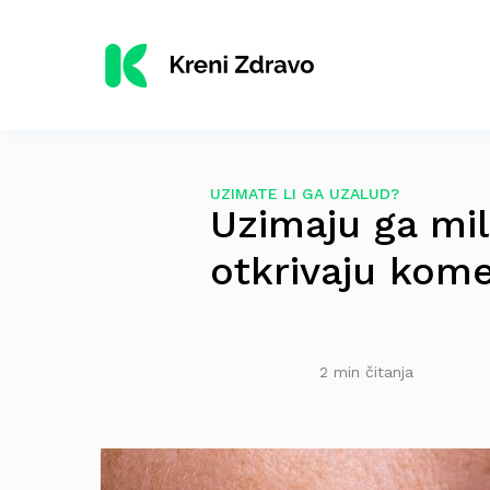
UZIMATE LI GA UZALUD?
Uzimaju ga mili
otkrivaju kom
2 min čitanja