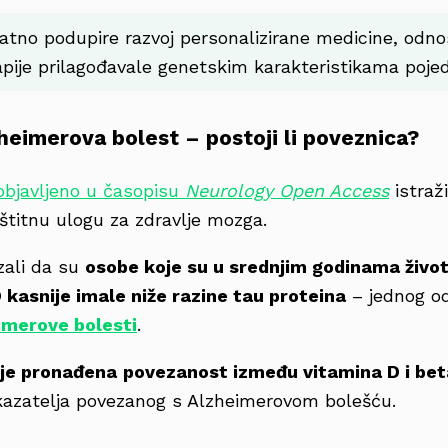
atno podupire razvoj personalizirane medicine, odn
apije prilagođavale genetskim karakteristikama pojed
zheimerova bolest – postoji li poveznica?
 objavljeno u časopisu
Neurology Open Access
istraži
štitnu ulogu za zdravlje mozga.
zali da su
osobe koje su u srednjim godinama život
 kasnije imale niže razine tau proteina
– jednog od
imerove bolesti
.
ije pronađena
povezanost između vitamina D i bet
kazatelja povezanog s Alzheimerovom bolešću.