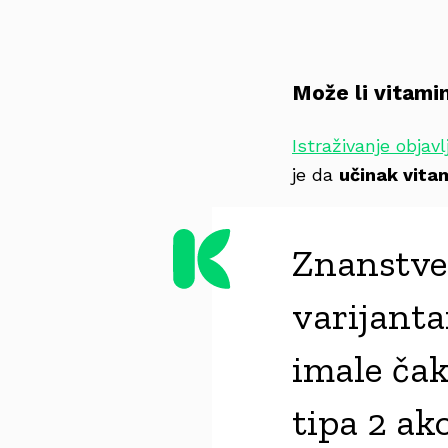
Može li vitami
Istraživanje objav
je da
učinak vitam
Znanstven
varijanta
imale čak
tipa 2 a