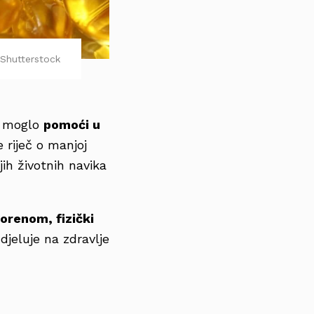
Shutterstock
 D moglo
pomoći u
 riječ o manjoj
jih životnih navika
orenom, fizički
djeluje na zdravlje