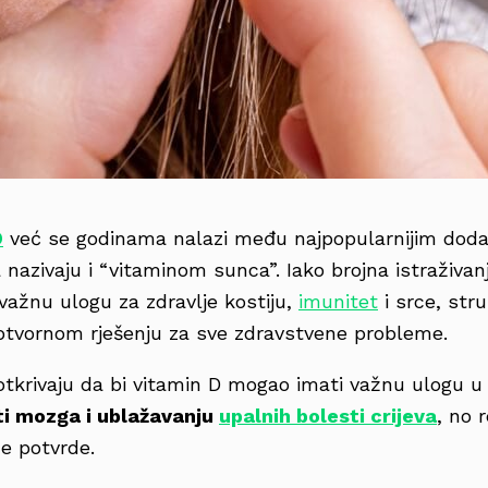
D
već se godinama nalazi među najpopularnijim doda
 nazivaju i “vitaminom sunca”. Iako brojna istraživan
važnu ulogu za zdravlje kostiju,
imunitet
i srce, str
udotvornom rješenju za sve zdravstvene probleme.
 otkrivaju da bi vitamin D mogao imati važnu ulogu 
iti mozga i ublažavanju
upalnih bolesti crijeva
, no r
ne potvrde.