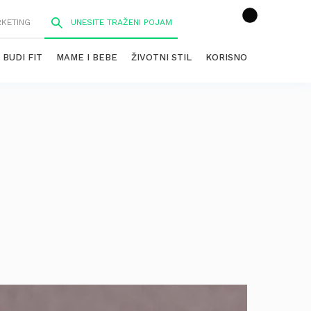
RKETING
BUDI FIT
MAME I BEBE
ŽIVOTNI STIL
KORISNO