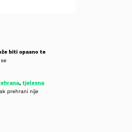
že biti opasno te
 se
rehrana
,
tjelesna
k prehrani nije