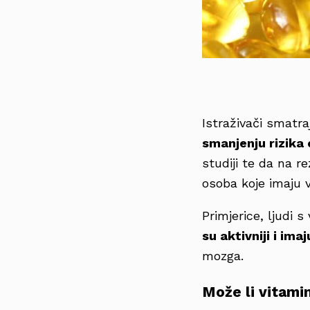
Istraživači smatra
smanjenju rizika
studiji te da na r
osoba koje imaju v
Primjerice, ljudi 
su aktivniji i ima
mozga.
Može li vitami