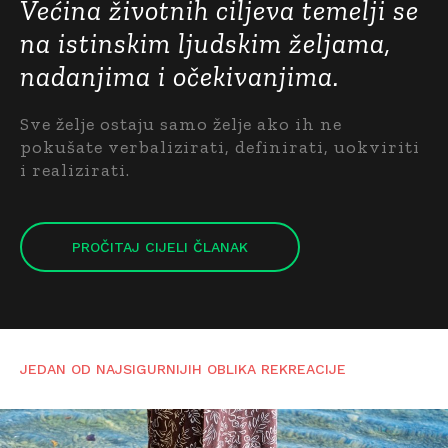
Većina životnih ciljeva temelji se
na istinskim ljudskim željama,
nadanjima i očekivanjima.
Sve želje ostaju samo želje ako ih ne
pokušate verbalizirati, definirati, uokviriti
i realizirati.
PROČITAJ CIJELI ČLANAK
JEDAN OD NAJSIGURNIJIH OBLIKA REKREACIJE