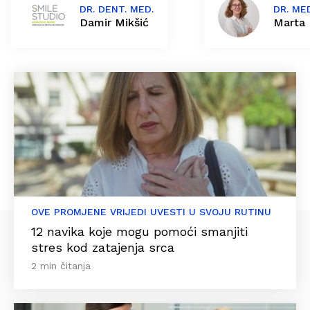
DR. DENT. MED.
DR. ME
Damir Mikšić
Marta 
OVE PROMJENE VRIJEDI UVESTI U SVOJU RUTINU
12 navika koje mogu pomoći smanjiti
stres kod zatajenja srca
2 min čitanja