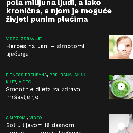
pola milijuna ljudi, a iako
kronična, s njom je moguće
živjeti punim plućima
,
VIDEO
ZDRAVLJE
Herpes na usni – simptomi i
liječenje
,
,
FITNESS PREHRANA
PREHRANA
SKINI
,
KILE!
VIDEO
Smoothie dijeta za zdravo
mršavljenje
,
SIMPTOMI
VIDEO
Bol u lijevom ili desnom
ramenu – uzroci i liječenje