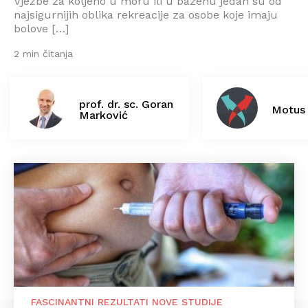
Vježbe za koljeno u moru ili u bazenu jedan su od
najsigurnijih oblika rekreacije za osobe koje imaju
bolove […]
2 min čitanja
prof. dr. sc. Goran
Motus 
Marković
FASCINANTNI REZULTATI NOVE STUDIJE