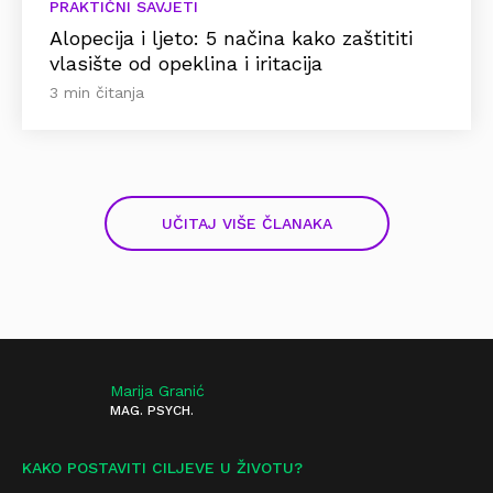
PRAKTIČNI SAVJETI
Alopecija i ljeto: 5 načina kako zaštititi
vlasište od opeklina i iritacija
3 min čitanja
UČITAJ VIŠE ČLANAKA
Marija Granić
MAG. PSYCH.
KAKO POSTAVITI CILJEVE U ŽIVOTU?