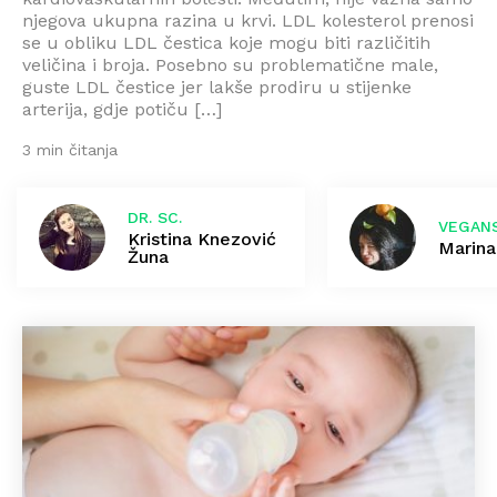
njegova ukupna razina u krvi. LDL kolesterol prenosi
se u obliku LDL čestica koje mogu biti različitih
veličina i broja. Posebno su problematične male,
guste LDL čestice jer lakše prodiru u stijenke
arterija, gdje potiču […]
3 min čitanja
DR. SC.
VEGANS
Kristina Knezović
Marina
Žuna