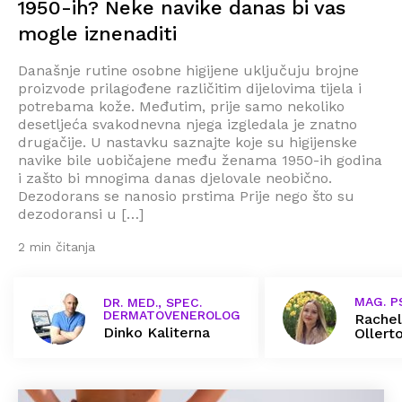
1950-ih? Neke navike danas bi vas
mogle iznenaditi
Današnje rutine osobne higijene uključuju brojne
proizvode prilagođene različitim dijelovima tijela i
potrebama kože. Međutim, prije samo nekoliko
desetljeća svakodnevna njega izgledala je znatno
drugačije. U nastavku saznajte koje su higijenske
navike bile uobičajene među ženama 1950-ih godina
i zašto bi mnogima danas djelovale neobično.
Dezodorans se nanosio prstima Prije nego što su
dezodoransi u […]
2 min čitanja
MAG. P
DR. MED., SPEC.
DERMATOVENEROLOG
Rachel
Dinko Kaliterna
Ollert