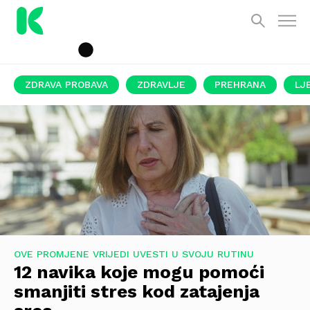
ZDRAVA PROBAVA
ZDRAVLJE
PREHRANA
LJ
OVE PROMJENE VRIJEDI UVESTI U SVOJU RUTINU
12 navika koje mogu pomoći
smanjiti stres kod zatajenja