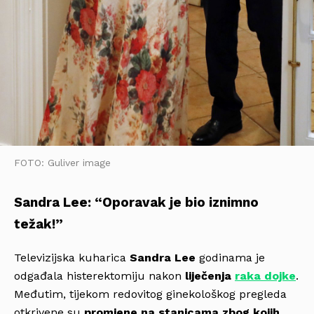
FOTO: Guliver image
Sandra Lee: “Oporavak je bio iznimno
težak!”
Televizijska kuharica
Sandra Lee
godinama je
odgađala histerektomiju nakon
liječenja
raka dojke
.
Međutim, tijekom redovitog ginekološkog pregleda
otkrivene su
promjene na stanicama zbog kojih