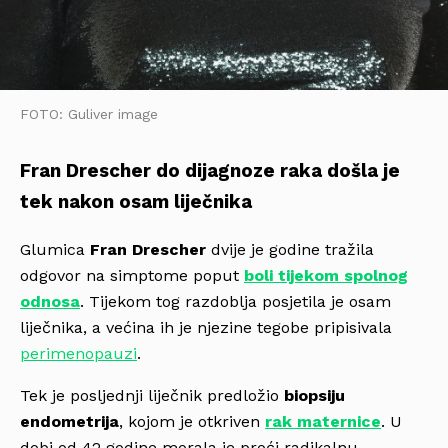
FOTO: Guliver image
Fran Drescher do dijagnoze raka došla je
tek nakon osam liječnika
Glumica
Fran Drescher
dvije je godine tražila
odgovor na simptome poput
boli tijekom spolnog
odnosa
. Tijekom tog razdoblja posjetila je osam
liječnika, a većina ih je njezine tegobe pripisivala
perimenopauzi
.
Tek je posljednji liječnik predložio
biopsiju
endometrija
, kojom je otkriven
rak maternice
. U
dobi od 42 godine morala je proći radikalnu