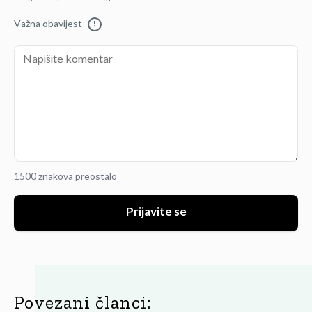
Važna obavijest
!
1500 znakova preostalo
Prijavite se
Povezani članci: