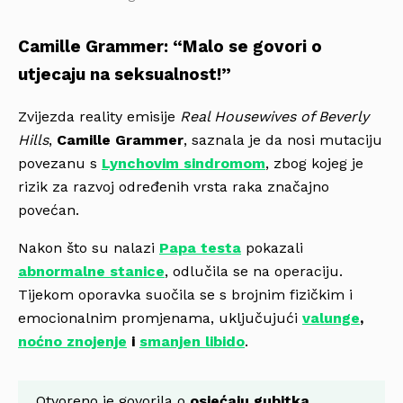
Camille Grammer: “Malo se govori o
utjecaju na seksualnost!”
Zvijezda reality emisije
Real Housewives of Beverly
Hills
,
Camille Grammer
, saznala je da nosi mutaciju
povezanu s
Lynchovim sindromom
, zbog kojeg je
rizik za razvoj određenih vrsta raka značajno
povećan.
Nakon što su nalazi
Papa testa
pokazali
abnormalne stanice
, odlučila se na operaciju.
Tijekom oporavka suočila se s brojnim fizičkim i
emocionalnim promjenama, uključujući
valunge
,
noćno znojenje
i
smanjen libido
.
Otvoreno je govorila o
osjećaju gubitka