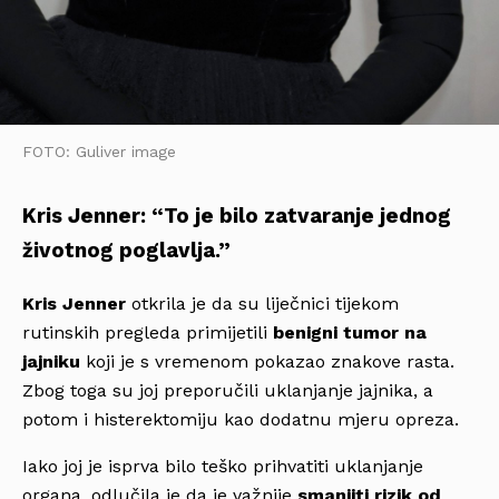
FOTO: Guliver image
Kris Jenner: “To je bilo zatvaranje jednog
životnog poglavlja.”
Kris Jenner
otkrila je da su liječnici tijekom
rutinskih pregleda primijetili
benigni tumor na
jajniku
koji je s vremenom pokazao znakove rasta.
Zbog toga su joj preporučili uklanjanje jajnika, a
potom i histerektomiju kao dodatnu mjeru opreza.
Iako joj je isprva bilo teško prihvatiti uklanjanje
organa, odlučila je da je važnije
smanjiti rizik od