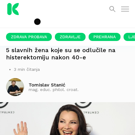
ZDRAVA PROBAVA
ZDRAVLJE
PREHRANA
LJ
PROGOVORILE SU O SVOJIM ISKUSTVIMA
5 slavnih žena koje su se odlučile na
histerektomiju nakon 40-e
3 min čitanja
Tomislav Stanić
mag. educ. philol. croat.