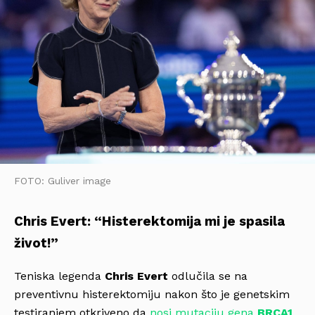
FOTO: Guliver image
Chris Evert: “Histerektomija mi je spasila
život!”
Teniska legenda
Chris Evert
odlučila se na
preventivnu histerektomiju nakon što je genetskim
testiranjem otkriveno da
nosi mutaciju gena
BRCA1
,