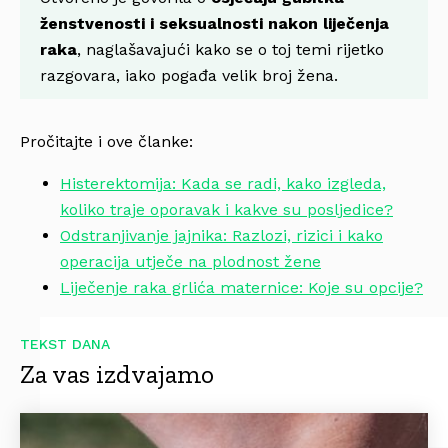
ženstvenosti i seksualnosti nakon liječenja
raka
, naglašavajući kako se o toj temi rijetko
razgovara, iako pogađa velik broj žena.
Pročitajte i ove članke:
Histerektomija: Kada se radi, kako izgleda,
koliko traje oporavak i kakve su posljedice?
Odstranjivanje jajnika: Razlozi, rizici i kako
operacija utječe na plodnost žene
Liječenje raka grlića maternice: Koje su opcije?
TEKST DANA
Za vas izdvajamo