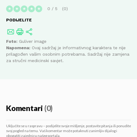
0
/
5
0
★
★
★
★
★
PODIJELITE
Foto:
Guliver image
Napomena:
Ovaj sadržaj je informativnog karaktera te nije
prilagođen vašim osobnim potrebama. Sadržaj nije zamjena
za stručni medicinski savjet.
Komentari
(0)
Uključite se u raspravu – podijelite svoje mišljenje, postavite pitanja ili ponudite
svoj pogled na temu. Vaš komentar može potaknuti zanimljiv dijalog i
obogatiti zajednicu našeg portala.