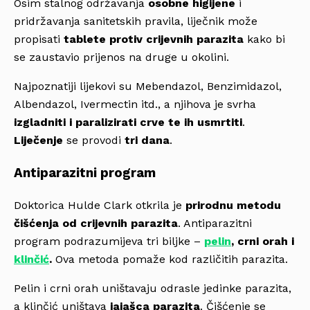
Osim stalnog održavanja
osobne higijene
i
pridržavanja sanitetskih pravila, liječnik može
propisati
tablete protiv crijevnih parazita
kako bi
se zaustavio prijenos na druge u okolini.
Najpoznatiji lijekovi su Mebendazol, Benzimidazol,
Albendazol, Ivermectin itd., a njihova je svrha
izgladniti i paralizirati crve te ih usmrtiti
.
Liječenje
se provodi
tri dana
.
Antiparazitni program
Doktorica Hulde Clark otkrila je
prirodnu metodu
čišćenja od crijevnih parazita
. Antiparazitni
program podrazumijeva tri biljke –
pelin
, crni orah i
klinčić
.
Ova metoda pomaže kod različitih parazita.
Pelin i crni orah uništavaju odrasle jedinke parazita,
a klinčić uništava
jajašca parazita
. Čišćenje se