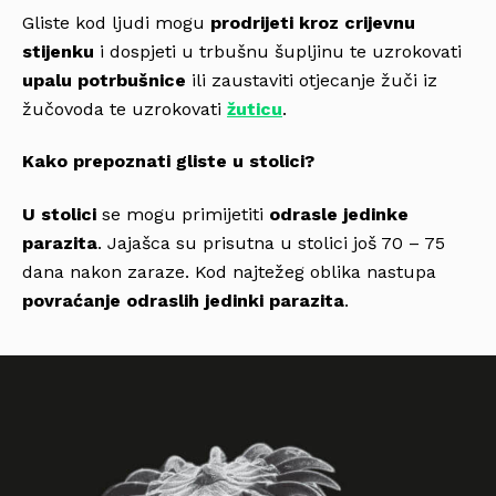
Gliste kod ljudi mogu
prodrijeti kroz crijevnu
stijenku
i dospjeti u trbušnu šupljinu te uzrokovati
upalu potrbušnice
ili zaustaviti otjecanje žuči iz
žučovoda te uzrokovati
žuticu
.
Kako prepoznati gliste u stolici?
U stolici
se mogu primijetiti
odrasle jedinke
parazita
. Jajašca su prisutna u stolici još 70 – 75
dana nakon zaraze. Kod najtežeg oblika nastupa
povraćanje odraslih jedinki parazita
.