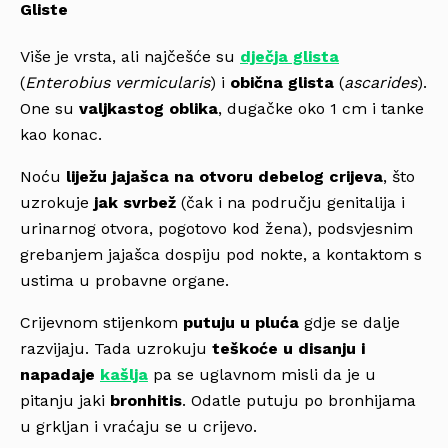
Gliste
Više je vrsta, ali najčešće su
dječja glista
(
Enterobius
vermicularis
) i
obična glista
(
ascarides
).
One su
valjkastog oblika
, dugačke oko 1 cm i tanke
kao konac.
Noću
liježu jajašca na otvoru debelog crijeva
, što
uzrokuje
jak svrbež
(čak i na području genitalija i
urinarnog otvora, pogotovo kod žena), podsvjesnim
grebanjem jajašca dospiju pod nokte, a kontaktom s
ustima u probavne organe.
Crijevnom stijenkom
putuju u pluća
gdje se dalje
razvijaju. Tada uzrokuju
teškoće u disanju i
napadaje
kašlja
pa se uglavnom misli da je u
pitanju jaki
bronhitis
. Odatle putuju po bronhijama
u grkljan i vraćaju se u crijevo.