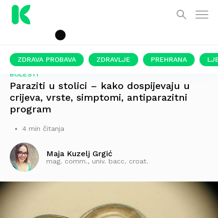
ZDRAVA PROBAVA
ZDRAVLJE
PREHRANA
LJ
BOLESTI
Paraziti u stolici – kako dospijevaju u
crijeva, vrste, simptomi, antiparazitni
program
4 min čitanja
Maja Kuzelj Grgić
mag. comm., univ. bacc. croat.