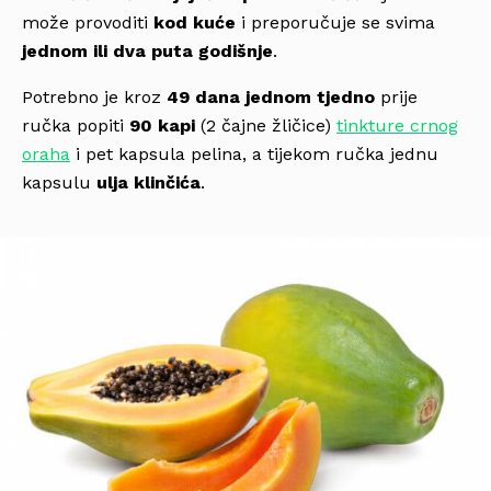
može provoditi
kod kuće
i preporučuje se svima
jednom ili dva puta godišnje
.
Potrebno je kroz
49 dana jednom tjedno
prije
ručka popiti
90 kapi
(2 čajne žličice)
tinkture crnog
oraha
i pet kapsula pelina, a tijekom ručka jednu
kapsulu
ulja klinčića
.