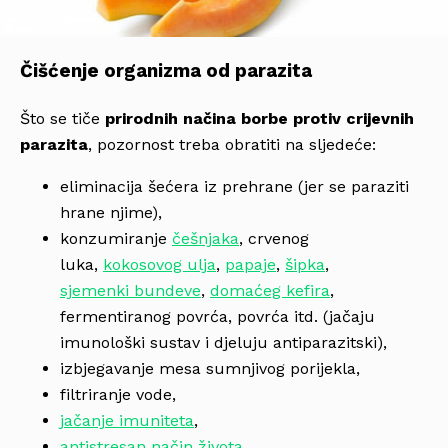
Čišćenje organizma od parazita
Što se tiče
prirodnih načina borbe protiv crijevnih
parazita
, pozornost treba obratiti na sljedeće:
eliminacija šećera iz prehrane (jer se paraziti
hrane njime),
konzumiranje
češnjaka
, crvenog
luka,
kokosovog ulja
,
papaje
,
šipka
,
sjemenki bundeve
,
domaćeg kefira
,
fermentiranog povrća, povrća itd. (jačaju
imunološki sustav i djeluju antiparazitski),
izbjegavanje mesa sumnjivog porijekla,
filtriranje vode,
jačanje imuniteta
,
antistresan način života
.