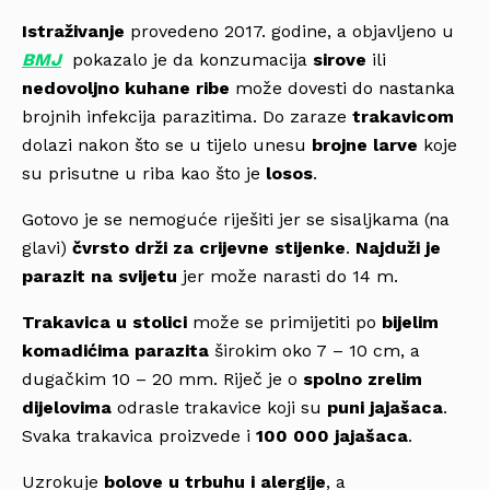
Istraživanje
provedeno 2017. godine, a objavljeno u
BMJ
pokazalo je da konzumacija
sirove
ili
nedovoljno kuhane ribe
može dovesti do nastanka
brojnih infekcija parazitima. Do zaraze
trakavicom
dolazi nakon što se u tijelo unesu
brojne larve
koje
su prisutne u riba kao što je
losos
.
Gotovo je se nemoguće riješiti jer se sisaljkama (na
glavi)
čvrsto drži za crijevne stijenke
.
Najduži je
parazit na svijetu
jer može narasti do 14 m.
Trakavica u stolici
može se primijetiti po
bijelim
komadićima parazita
širokim oko 7 – 10 cm, a
dugačkim 10 – 20 mm. Riječ je o
spolno zrelim
dijelovima
odrasle trakavice koji su
puni jajašaca
.
Svaka trakavica proizvede i
100 000 jajašaca
.
Uzrokuje
bolove u trbuhu i alergije
, a