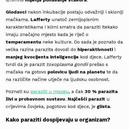
Glodavci
nakon inkubacije postaju odvažniji i skloniji
mačkama.
Lafferty
unatoč zemljopisnim
karakteristikama i klimi smatra da paraziti itekako
imaju značajno mjesto kada je riječ o
temperamentu
neke kulture. Do sada je poznato da
velika razina parazita dovodi do
hiperaktivnosti
i
manjeg kvocijenta inteligencije
kod djece. Lafferty
tvrdi da je parazit
toxoplasma gondii
prešao s
mačaka na gotovo
polovicu ljudi na planetu
te da
na različite načine utječe na ljudsku osobnost.
Poznati su
paraziti u mozgu
, a čak
30 % parazita
živi u probavnom sustavu
.
Najčešći parazit
u
crijevima čovjeka, pogotovo kod djece, je
glista
.
Kako paraziti dospijevaju u organizam?