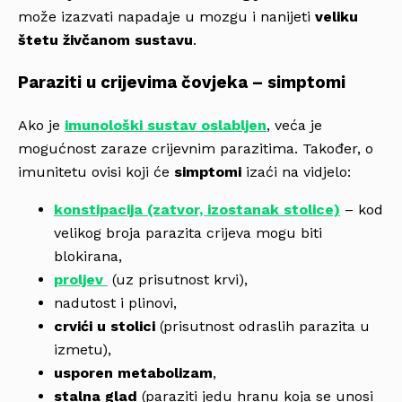
može izazvati napadaje u mozgu i nanijeti
veliku
štetu živčanom sustavu
.
Paraziti u crijevima čovjeka – simptomi
Ako je
imunološki sustav oslabljen
, veća je
mogućnost zaraze crijevnim parazitima. Također, o
imunitetu ovisi koji će
simptomi
izaći na vidjelo:
konstipacija (zatvor, izostanak stolice)
– kod
velikog broja parazita crijeva mogu biti
blokirana,
proljev
(uz prisutnost krvi),
nadutost i plinovi,
crvići u stolici
(prisutnost odraslih parazita u
izmetu),
usporen metabolizam
,
stalna glad
(paraziti jedu hranu koja se unosi