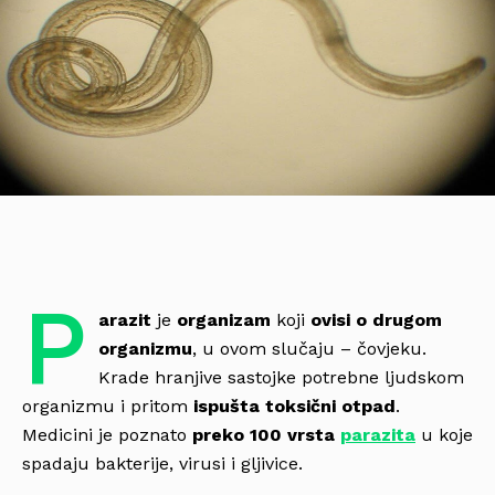
P
arazit
je
organizam
koji
ovisi o drugom
organizmu
, u ovom slučaju – čovjeku.
Krade hranjive sastojke potrebne ljudskom
organizmu i pritom
ispušta toksični otpad
.
Medicini je poznato
preko 100 vrsta
parazita
u koje
spadaju bakterije, virusi i gljivice.