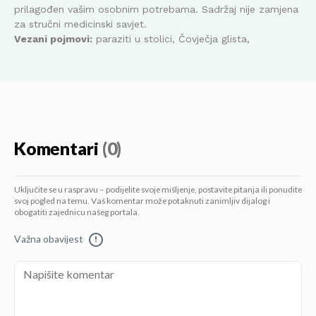
prilagođen vašim osobnim potrebama. Sadržaj nije zamjena
za stručni medicinski savjet.
Vezani pojmovi:
paraziti u stolici, Čovječja glista,
Komentari
(0)
Uključite se u raspravu – podijelite svoje mišljenje, postavite pitanja ili ponudite
svoj pogled na temu. Vaš komentar može potaknuti zanimljiv dijalog i
obogatiti zajednicu našeg portala.
Važna obavijest
!