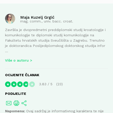
Maja Kuzelj Grgić
mag. comm., univ. bacc. croat.
Završila je dvopredmetni preddiplomski studij kroatologije i
komunikologije te diplomski studij komunikologije na
Fakultetu hrvatskih studija Sveučilišta u Zagrebu. Trenutno
je doktorandica Poslijediplomskog doktorskog studija infor
...
Više o autoru
OCIJENITE ČLANAK
3.83
/
5
23
★
★
★
★
★
PODIJELITE
Napomena:
Ovaj sadržaj je informativnog karaktera te nije