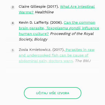
Claire Gillespie (2017).
What Are Intestinal
Warms?
Healthline
Kevin D. Lafferty. (2006).
Can the common
brain parasite,
Toxoplasma
gondii
, influence
human culture?
Proceeding of the Royal
Society, Biology
Zosia Kmietowicz. (2017).
Parasites in raw
and undercooked fish can be cause of
abdominal pain, doctors warn
.
The BMJ
UČITAJ VIŠE IZVORA