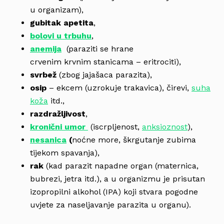
u organizam),
gubitak apetita
,
bolovi u trbuhu
,
anemija
(paraziti se hrane
crvenim krvnim stanicama – eritrociti),
svrbež
(zbog jajašaca parazita),
osip
– ekcem (uzrokuje trakavica), čirevi,
suha
koža
itd.,
razdražljivost
,
kronični umor
(iscrpljenost,
anksioznost
),
nesanica
(
noćne more, škrgutanje zubima
tijekom spavanja),
rak
(kad parazit napadne organ (maternica,
bubrezi, jetra itd.), a u organizmu je prisutan
izopropilni alkohol (IPA) koji stvara pogodne
uvjete za naseljavanje parazita u organu).