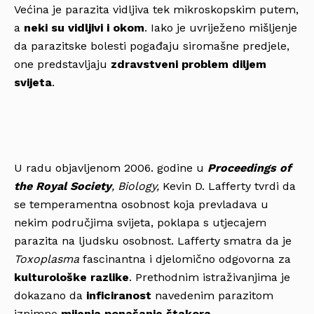
Većina je parazita vidljiva tek mikroskopskim putem,
a
neki su vidljivi i okom
. Iako je uvriježeno mišljenje
da parazitske bolesti pogađaju siromašne predjele,
one predstavljaju
zdravstveni problem diljem
svijeta
.
U radu objavljenom 2006. godine u
Proceedings of
the Royal Society
, Biology,
Kevin D. Lafferty tvrdi da
se temperamentna osobnost koja prevladava u
nekim područjima svijeta, poklapa s utjecajem
parazita na ljudsku osobnost. Lafferty smatra da je
Toxoplasma
fascinantna i djelomično odgovorna za
kulturološke razlike
. Prethodnim istraživanjima je
dokazano da
inficiranost
navedenim parazitom
iznimno
mijenja ponašanje štakora
.