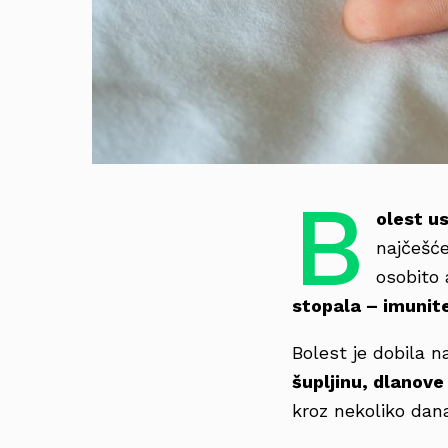
B
olest us
najčešće
osobito 
stopala – imunit
Bolest je dobila 
šupljinu, dlanove
kroz nekoliko dan