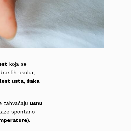
est
koja se
odraslih osoba,
lest usta, šaka
e zahvaćaju
usnu
olaze spontano
emperature
).