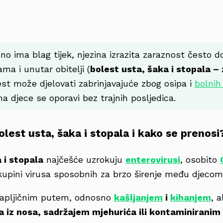
no ima blag tijek, njezina izrazita zaraznost često d
ama i unutar obitelji (
bolest usta, šaka i stopala –
est može djelovati zabrinjavajuće zbog osipa i
bolnih
na djece se oporavi bez trajnih posljedica.
lest usta, šaka i stopala i kako se prenosi
 i stopala
najčešće uzrokuju
enterovirusi
, osobito
kupini virusa sposobnih za brzo širenje među djecom
kapljičnim putem, odnosno
kašljanjem
i
kihanjem
, a
a iz nosa, sadržajem mjehurića ili kontaminirani