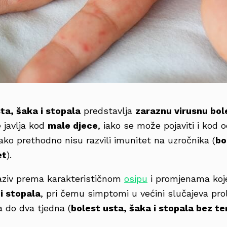
ta, šaka i stopala
predstavlja
zaraznu virusnu bol
 javlja kod
male djece
, iako se može pojaviti i kod 
ako prethodno nisu razvili imunitet na uzročnika (
bo
et
).
naziv prema karakterističnom
osipu
i promjenama koj
 i stopala
, pri čemu simptomi u većini slučajeva pr
a do dva tjedna (
bolest usta, šaka i stopala bez t