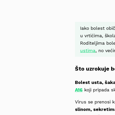
Iako bolest obič
u vrtićima, škol
Roditeljima bol
ustima
, no veći
Što uzrokuje bo
Bolest usta, šaka
A16
koji pripada s
Virus se prenosi 
slinom, sekretim