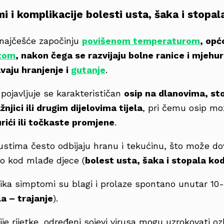
i i komplikacije bolesti usta, šaka i stopal
najčešće započinju
povišenom temperaturom
, opć
tom
, nakon čega se razvijaju bolne ranice i mjehur
avaju hranjenje i
gutanje
.
pojavljuje se karakterističan
osip na dlanovima, st
njici ili drugim dijelovima tijela
, pri čemu osip mo
rići ili točkaste promjene
.
 ustima često odbijaju hranu i tekućinu, što može do
to kod mlađe djece (
bolest usta, šaka i stopala ko
ika simptomi su blagi i prolaze spontano unutar 10
a – trajanje
).
je rijetke, određeni sojevi virusa mogu uzrokovati oz