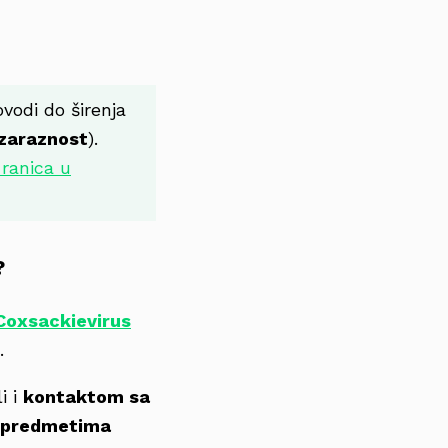
ovodi do širenja
 zaraznost
).
 ranica u
?
Coxsackievirus
.
li i
kontaktom sa
m predmetima