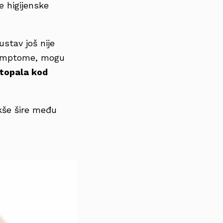
e higijenske
stav još nije
u simptome, mogu
stopala kod
akše šire među