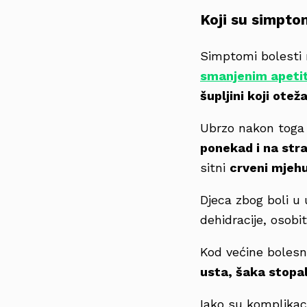
Koji su simptom
Simptomi bolesti 
smanjenim apeti
šupljini koji otež
Ubrzo nakon toga 
ponekad i na straž
sitni
crveni mjehu
Djeca zbog boli u
dehidracije, osobi
Kod većine bolesn
usta, šaka stopal
Iako su komplikaci