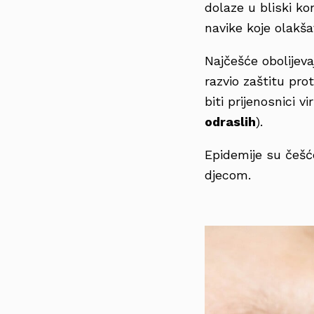
dolaze u bliski ko
navike koje olakšav
Najčešće obolijeva
razvio zaštitu pro
biti prijenosnici v
odraslih
).
Epidemije su češ
djecom.