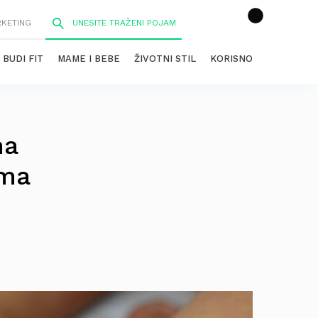
RKETING
BUDI FIT
MAME I BEBE
ŽIVOTNI STIL
KORISNO
ma
oma