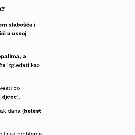
a?
om slabošću i
ići u usnoj
opalima, a
že izgledati kao
vesti do
d djece
).
-ak dana (
bolest
biljnije probleme