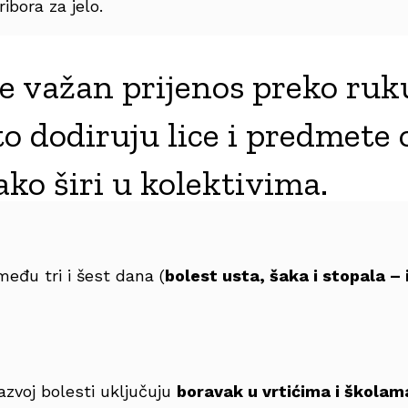
ibora za jelo.
e važan prijenos preko ruk
to dodiruju lice i predmete 
lako širi u kolektivima.
zmeđu tri i šest dana (
bolest usta, šaka i stopala – 
razvoj bolesti uključuju
boravak u vrtićima i školam