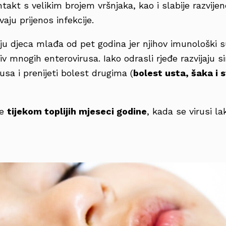
ntakt s velikim brojem vršnjaka, kao i slabije razvijen
aju prijenos infekcije.
ju djeca mlađa od pet godina jer njihov imunološki su
tiv mnogih enterovirusa. Iako odrasli rjeđe razvijaj
irusa i prenijeti bolest drugima (
bolest usta, šaka i 
će
tijekom toplijih mjeseci godine
, kada se virusi l