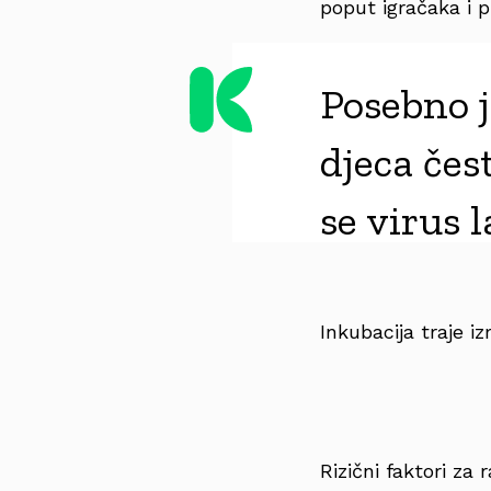
poput igračaka i pr
Posebno j
djeca čes
se virus 
Inkubacija traje i
Rizični faktori za 