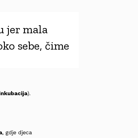
u jer mala
oko sebe, čime
inkubacija
).
a
, gdje djeca