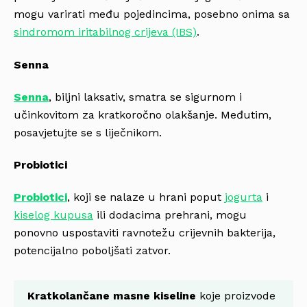
mogu varirati među pojedincima, posebno onima sa
sindromom iritabilnog crijeva (IBS)
.
Senna
Senna
, biljni laksativ, smatra se sigurnom i
učinkovitom za kratkoročno olakšanje. Međutim,
posavjetujte se s liječnikom.
Probiotici
Probiotici
, koji se nalaze u hrani poput
jogurta
i
kiselog kupusa
ili dodacima prehrani, mogu
ponovno uspostaviti ravnotežu crijevnih bakterija,
potencijalno poboljšati zatvor.
Kratkolančane masne kiseline
koje proizvode