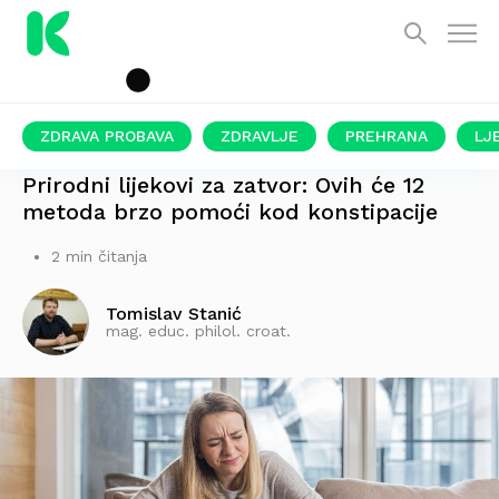
ZDRAVA PROBAVA
ZDRAVLJE
PREHRANA
LJ
MOŽE BITI JAKO NEUGODNO!
Prirodni lijekovi za zatvor: Ovih će 12
metoda brzo pomoći kod konstipacije
2 min čitanja
Tomislav Stanić
mag. educ. philol. croat.