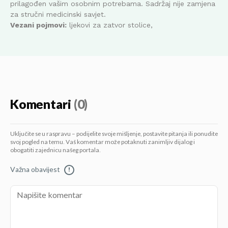
prilagođen vašim osobnim potrebama. Sadržaj nije zamjena
za stručni medicinski savjet.
Vezani pojmovi:
ljekovi za zatvor stolice,
Komentari
(0)
Uključite se u raspravu – podijelite svoje mišljenje, postavite pitanja ili ponudite
svoj pogled na temu. Vaš komentar može potaknuti zanimljiv dijalog i
obogatiti zajednicu našeg portala.
Važna obavijest
!