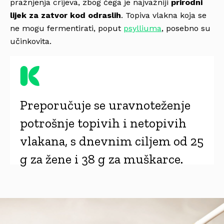
pražnjenja crijeva, zbog čega je najvažniji
prirodni
lijek za zatvor kod odraslih
. Topiva vlakna koja se
ne mogu fermentirati, poput
psylliuma
, posebno su
učinkovita.
Preporučuje se uravnoteženje
potrošnje topivih i netopivih
vlakana, s dnevnim ciljem od 25
g za žene i 38 g za muškarce.