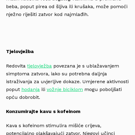
beba, poput pirea od šljiva ili krušaka, može pomoći
nježno riješiti zatvor kod najmlađih.
Tjelovježba
Redovita
tjelovježba
povezana je s ublažavanjem
simptoma zatvora, iako su potrebna daljnja
istraživanja za uvjerljive dokaze. Umjerene aktivnosti
poput
hodanja
ili
vožnje biciklom
mogu poboljšati
opću dobrobit.
Konzumirajte kavu s kofeinom
Kava s kofeinom stimulira mišiće crijeva,
potencijalno olakšavajući zatvor. Njegovi učinci