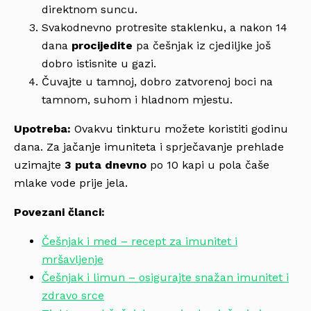
direktnom suncu.
Svakodnevno protresite staklenku, a nakon 14
dana
procijedite
pa češnjak iz cjediljke još
dobro istisnite u gazi.
Čuvajte u tamnoj, dobro zatvorenoj boci na
tamnom, suhom i hladnom mjestu.
Upotreba:
Ovakvu tinkturu možete koristiti godinu
dana. Za jačanje imuniteta i sprječavanje prehlade
uzimajte
3 puta dnevno
po 10 kapi u pola čaše
mlake vode prije jela.
Povezani članci:
Češnjak i med – recept za imunitet i
mršavljenje
Češnjak i limun – osigurajte snažan imunitet i
zdravo srce