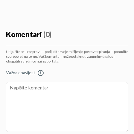
Komentari
(0)
Uključite se u raspravu – podijelite svoje mišljenje, postavite pitanja ili ponudite
svoj pogled na temu. Vaš komentar može potaknuti zanimljiv dijalog i
obogatiti zajednicu našeg portala.
Važna obavijest
!