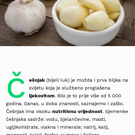
Č
ešnjak
(bijeli luk) je možda i prva biljka na
svijetu koja je službeno proglašena
ljekovitom
. Bilo je to prije više od 5 000
godina. Danas, u doba znanosti, saznajemo i zašto.
Češnjak ima visoku
nutritivnu vrijednost
. Sjemenke
češnjaka sadrže: vodu, bjelančevine, masti,
ugljikohidrate, vlakna i minerale; natrij, kalij,
magnezij, kalcij, fosfor, sumpor i željezo.