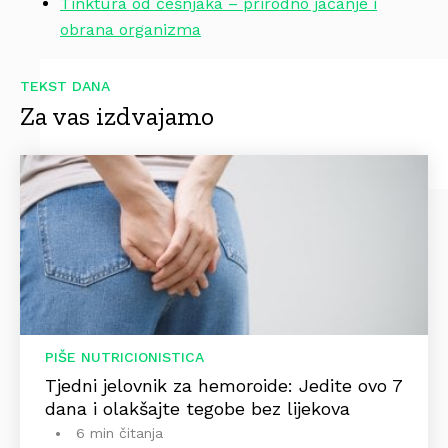
Tinktura od češnjaka – prirodno jačanje i
obrana organizma
TEKST DANA
Za vas izdvajamo
PIŠE NUTRICIONISTICA
Tjedni jelovnik za hemoroide: Jedite ovo 7
dana i olakšajte tegobe bez lijekova
6 min čitanja