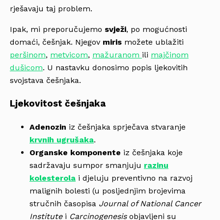
rješavaju taj problem.
Ipak, mi preporučujemo
svježi
, po mogućnosti
domaći, češnjak. Njegov
miris
možete ublažiti
peršinom
,
metvicom
,
mažuranom
ili
majčinom
dušicom
. U nastavku donosimo popis ljekovitih
svojstava češnjaka.
Ljekovitost češnjaka
Adenozin
iz češnjaka sprječava stvaranje
krvnih ugrušaka
.
Organske komponente
iz češnjaka koje
sadržavaju sumpor smanjuju
razinu
kolesterola
i djeluju preventivno na razvoj
malignih bolesti (u posljednjim brojevima
stručnih časopisa
Journal of National Cancer
Institute
i
Carcinogenesis
objavljeni su