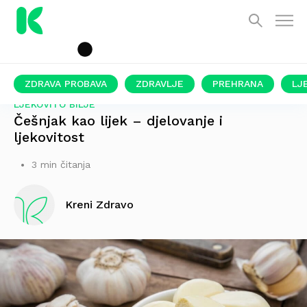
ZDRAVA PROBAVA
ZDRAVLJE
PREHRANA
LJ
LJEKOVITO BILJE
Češnjak kao lijek – djelovanje i
ljekovitost
3 min čitanja
Kreni Zdravo