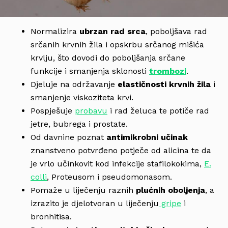
Normalizira
ubrzan rad srca
, poboljšava rad
srčanih krvnih žila i opskrbu srčanog mišića
krvlju, što dovodi do poboljšanja srčane
funkcije i smanjenja sklonosti
trombozi
.
Djeluje na održavanje
elastičnosti krvnih žila
i
smanjenje viskoziteta krvi.
Pospješuje
probavu
i rad želuca te potiče rad
jetre, bubrega i prostate.
Od davnine poznat
antimikrobni učinak
znanstveno potvrđeno potječe od alicina te da
je vrlo učinkovit kod infekcije stafilokokima,
E.
colli
, Proteusom i pseudomonasom.
Pomaže u liječenju raznih
plućnih oboljenja
, a
izrazito je djelotvoran u liječenju
gripe
i
bronhitisa.