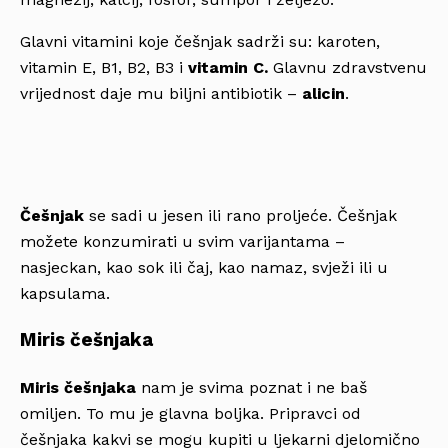
Glavni vitamini koje češnjak sadrži su: karoten,
vitamin E, B1, B2, B3 i
vitamin C.
Glavnu zdravstvenu
vrijednost daje mu biljni antibiotik –
alicin
.
Češnjak
se sadi u jesen ili rano proljeće. Češnjak
možete konzumirati u svim varijantama –
nasjeckan, kao sok ili čaj, kao namaz, svježi ili u
kapsulama.
Miris češnjaka
Miris češnjaka
nam je svima poznat i ne baš
omiljen. To mu je glavna boljka. Pripravci od
češnjaka kakvi se mogu kupiti u ljekarni djelomično