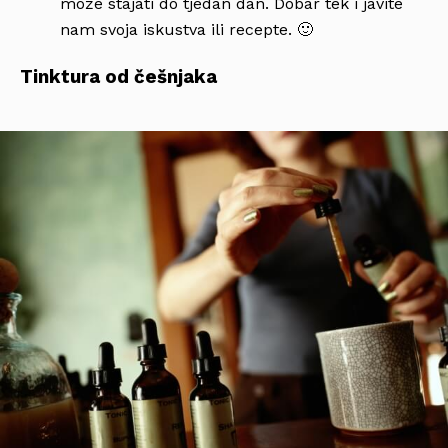
može stajati do tjedan dan. Dobar tek i javite
nam svoja iskustva ili recepte. 🙂
Tinktura od češnjaka