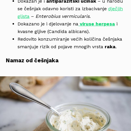
Dokazan je i
antiparazitski učinak
– u narodu
se češnjak odavno koristi za izbacivanje
dječjih
glista
–
Enterobius vermicularis
.
Dokazano je i djelovanje na
viruse herpesa
i
kvasne gljive (Candida albicans).
Redovito konzumiranje većih količina češnjaka
smanjuje rizik od pojave mnogih vrsta
raka
.
Namaz od češnjaka