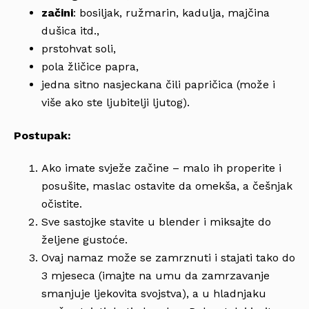
začini
: bosiljak, ružmarin, kadulja, majčina
dušica itd.,
prstohvat soli,
pola žličice papra,
jedna sitno nasjeckana čili papričica (može i
više ako ste ljubitelji ljutog).
Postupak:
Ako imate svježe začine – malo ih properite i
posušite, maslac ostavite da omekša, a češnjak
očistite.
Sve sastojke stavite u blender i miksajte do
željene gustoće.
Ovaj namaz može se zamrznuti i stajati tako do
3 mjeseca (imajte na umu da zamrzavanje
smanjuje ljekovita svojstva), a u hladnjaku