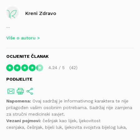
Kreni Zdravo
...
Više o autoru
OCIJENITE ČLANAK
4.24
/
5
42
★
★
★
★
★
PODIJELITE
Napomena:
Ovaj sadržaj je informativnog karaktera te nije
prilagođen vašim osobnim potrebama. Sadržaj nije zamjena
za stručni medicinski savjet.
Vezani pojmovi:
češnjak kao lijek, ljekovitost
cesnjaka, češnjak, bijeli luk, ljekovita svojstva bijelog luka,