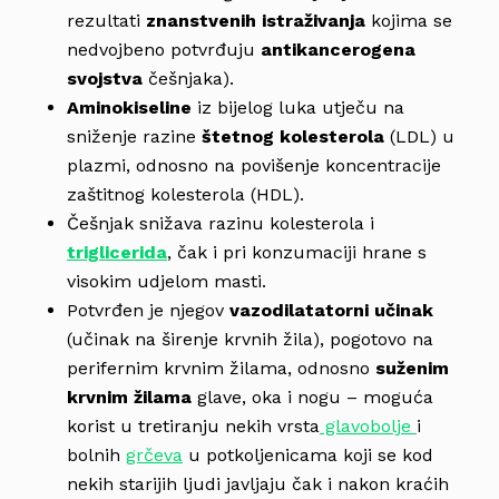
rezultati
znanstvenih istraživanja
kojima se
nedvojbeno potvrđuju
antikancerogena
svojstva
češnjaka).
Aminokiseline
iz bijelog luka utječu na
sniženje razine
štetnog kolesterola
(LDL) u
plazmi, odnosno na povišenje koncentracije
zaštitnog kolesterola (HDL).
Češnjak snižava razinu kolesterola i
triglicerida
, čak i pri konzumaciji hrane s
visokim udjelom masti.
Potvrđen je njegov
vazodilatatorni učinak
(učinak na širenje krvnih žila), pogotovo na
perifernim krvnim žilama, odnosno
suženim
krvnim žilama
glave, oka i nogu – moguća
korist u tretiranju nekih vrsta
glavobolje
i
bolnih
grčeva
u potkoljenicama koji se kod
nekih starijih ljudi javljaju čak i nakon kraćih