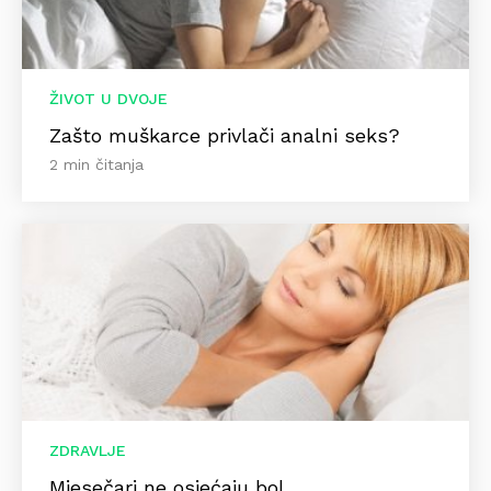
ŽIVOT U DVOJE
Zašto muškarce privlači analni seks?
2 min čitanja
ZDRAVLJE
Mjesečari ne osjećaju bol