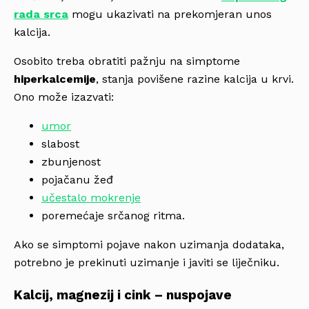
rada srca
mogu ukazivati na prekomjeran unos
kalcija.
Osobito treba obratiti pažnju na simptome
hiperkalcemije
, stanja povišene razine kalcija u krvi.
Ono može izazvati:
umor
slabost
zbunjenost
pojačanu žeđ
učestalo mokrenje
poremećaje srčanog ritma.
Ako se simptomi pojave nakon uzimanja dodataka,
potrebno je prekinuti uzimanje i javiti se liječniku.
Kalcij, magnezij i cink – nuspojave