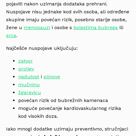
pojaviti nakon uzimanja dodataka prehrani.
Nuspojave nisu jednake kod svih osoba, ali određene
skupine imaju povećan rizik, posebno starije osobe,
žene u
menopauzi
i osobe s
bolestima bubrega
ili
srca
.
Najčešće nuspojave uključuju:
zatvor
proljev
nadutost
i
plinove
mučninu
žgaravicu
povećan rizik od bubrežnih kamenaca
moguće povećanje kardiovaskularnog rizika
kod visokih doza.
Iako mnogi dodatke uzimaju preventivno, stručnjaci