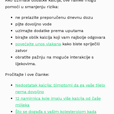
Ako uzimate dodatke kalcija, ove navike mogu
pomoći u smanjenju rizika:
ne prelazite preporučenu dnevnu dozu
pijte dovoljno vode
uzimajte dodatke prema uputama
birajte oblik kalcija koji vam najbolje odgovara
povećajte unos vlakana
kako biste spriječili
zatvor
obratite pažnju na moguće interakcije s
lijekovima.
Pročitajte i ove članke:
Nedostatak kalcija: Simptomi da ga vaše tijelo
nema dovoljno
12 namirnica koje imaju više kalcija od čaše
mlijeka
Što se događa s vašim kolesterolom kada