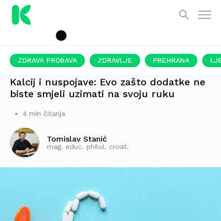
ZDRAVA PROBAVA
ZDRAVLJE
PREHRANA
LJ
OPREZ!
Kalcij i nuspojave: Evo zašto dodatke ne
biste smjeli uzimati na svoju ruku
4 min čitanja
Tomislav Stanić
mag. educ. philol. croat.