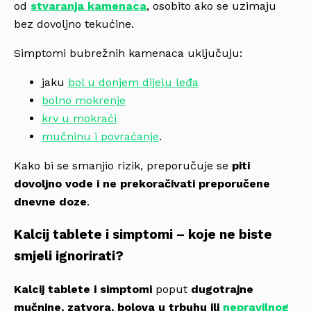
od
stvaranja kamenaca
, osobito ako se uzimaju
bez dovoljno tekućine.
Simptomi bubrežnih kamenaca uključuju:
jaku
bol u donjem dijelu leđa
bolno mokrenje
krv u mokraći
mučninu i povraćanje
.
Kako bi se smanjio rizik, preporučuje se
piti
dovoljno vode i ne prekoračivati preporučene
dnevne doze
.
Kalcij tablete i simptomi – koje ne biste
smjeli ignorirati?
Kalcij tablete i simptomi
poput
dugotrajne
mučnine, zatvora, bolova u trbuhu ili
nepravilnog