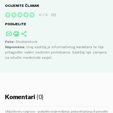
OCIJENITE ČLANAK
0
/
5
0
★
★
★
★
★
PODIJELITE
Foto:
Shutterstock
Napomena:
Ovaj sadržaj je informativnog karaktera te nije
prilagođen vašim osobnim potrebama. Sadržaj nije zamjena
za stručni medicinski savjet.
Komentari
(0)
Uključite se u raspravu – podijelite svoje mišljenje, postavite pitanja ili ponudite