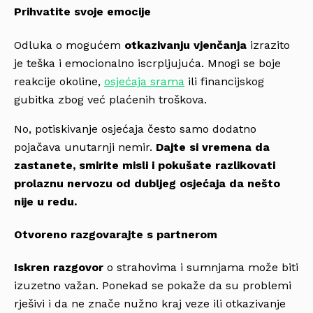
Prihvatite svoje emocije
Odluka o mogućem
otkazivanju vjenčanja
izrazito
je teška i emocionalno iscrpljujuća. Mnogi se boje
reakcije okoline,
osjećaja srama
ili financijskog
gubitka zbog već plaćenih troškova.
No, potiskivanje osjećaja često samo dodatno
pojačava unutarnji nemir.
Dajte si vremena da
zastanete, smirite misli i pokušate razlikovati
prolaznu nervozu od dubljeg osjećaja da nešto
nije u redu.
Otvoreno razgovarajte s partnerom
Iskren razgovor
o strahovima i sumnjama može biti
izuzetno važan. Ponekad se pokaže da su problemi
rješivi i da ne znače nužno kraj veze ili otkazivanje