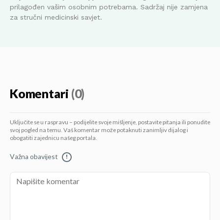
prilagođen vašim osobnim potrebama. Sadržaj nije zamjena
za stručni medicinski savjet.
Komentari
(0)
Uključite se u raspravu – podijelite svoje mišljenje, postavite pitanja ili ponudite
svoj pogled na temu. Vaš komentar može potaknuti zanimljiv dijalog i
obogatiti zajednicu našeg portala.
Važna obavijest
!