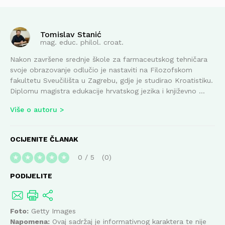
Tomislav Stanić
mag. educ. philol. croat.
Nakon završene srednje škole za farmaceutskog tehničara
svoje obrazovanje odlučio je nastaviti na Filozofskom
fakultetu Sveučilišta u Zagrebu, gdje je studirao Kroatistiku.
Diplomu magistra edukacije hrvatskog jezika i književno ...
Više o autoru
OCIJENITE ČLANAK
0
/
5
0
★
★
★
★
★
PODIJELITE
Foto:
Getty Images
Napomena:
Ovaj sadržaj je informativnog karaktera te nije