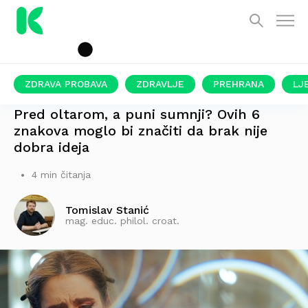
ZDRAVA PROBAVA
ZDRAVLJE
PREHRANA
LJ
MOŽDA NIJE SAMO PROLAZNA TREMA
Pred oltarom, a puni sumnji? Ovih 6
znakova moglo bi značiti da brak nije
dobra ideja
4 min čitanja
Tomislav Stanić
mag. educ. philol. croat.