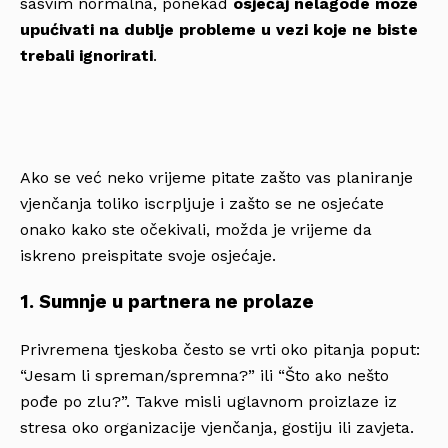
sasvim normalna, ponekad
osjećaj nelagode može
upućivati na dublje probleme u vezi koje ne biste
trebali ignorirati
.
Ako se već neko vrijeme pitate zašto vas planiranje
vjenčanja toliko iscrpljuje i zašto se ne osjećate
onako kako ste očekivali, možda je vrijeme da
iskreno preispitate svoje osjećaje.
1. Sumnje u partnera ne prolaze
Privremena tjeskoba često se vrti oko pitanja poput:
“Jesam li spreman/spremna?” ili “Što ako nešto
pođe po zlu?”. Takve misli uglavnom proizlaze iz
stresa oko organizacije vjenčanja, gostiju ili zavjeta.