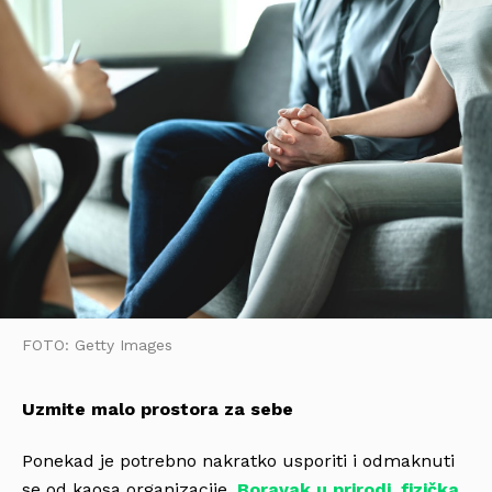
FOTO: Getty Images
Uzmite malo prostora za sebe
Ponekad je potrebno nakratko usporiti i odmaknuti
se od kaosa organizacije.
Boravak u prirodi
,
fizička