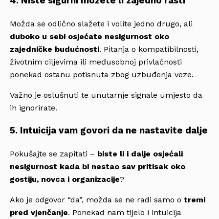
4. Niste sigurni možete li zajedno rasti
Možda se odlično slažete i volite jedno drugo, ali
duboko u sebi osjećate nesigurnost oko
zajedničke budućnosti
. Pitanja o kompatibilnosti,
životnim ciljevima ili međusobnoj privlačnosti
ponekad ostanu potisnuta zbog uzbuđenja veze.
Važno je oslušnuti te unutarnje signale umjesto da
ih ignorirate.
5. Intuicija vam govori da ne nastavite dalje
Pokušajte se zapitati –
biste li i dalje osjećali
nesigurnost kada bi nestao sav pritisak oko
gostiju, novca i organizacije
?
Ako je odgovor “da”, možda se ne radi samo o
tremi
pred vjenčanje
. Ponekad nam tijelo i intuicija