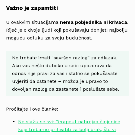
Važno je zapamtiti
U ovakvim situacijama
nema pobjednika ni krivaca
.
Riječ je o dvoje ljudi koji pokušavaju donijeti najbolju
moguću odluku za svoju budućnost.
Ne trebate imati “savršen razlog” za odlazak.
Ako vas nešto duboko u sebi upozorava da
odnos nije pravi za vas i stalno se pokušavate
uvjeriti da ostanete – možda je upravo to
dovoljan razlog da zastanete i poslušate sebe.
Pročitajte i ove članke:
Ne slažu se svi: Terapeut nabrojao činjenice
koje trebamo prihvatiti za bolji brak, što vi