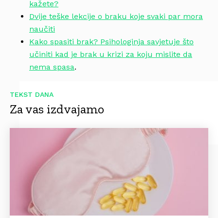
kažete?
Dvije teške lekcije o braku koje svaki par mora
naučiti
Kako spasiti brak? Psihologinja savjetuje što
učiniti kad je brak u krizi za koju mislite da
nema spasa
.
TEKST DANA
Za vas izdvajamo