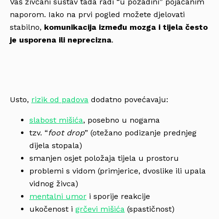
Vaš živčani sustav tada radi “u pozadini” pojačanim
naporom. Iako na prvi pogled možete djelovati
stabilno,
komunikacija između mozga i tijela često
je usporena ili neprecizna
.
Usto,
rizik od padova
dodatno povećavaju:
slabost mišića
, posebno u nogama
tzv. “
foot drop
” (otežano podizanje prednjeg
dijela stopala)
smanjen osjet položaja tijela u prostoru
problemi s vidom (primjerice, dvoslike ili upala
vidnog živca)
mentalni umor
i sporije reakcije
ukočenost i
grčevi mišića
(spastičnost)