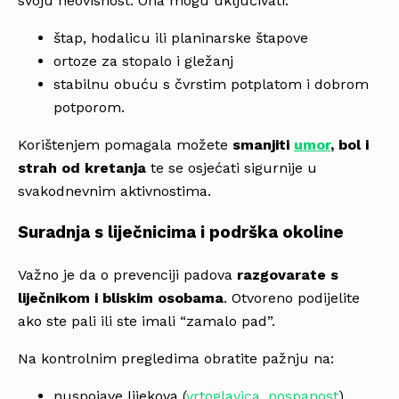
svoju neovisnost. Ona mogu uključivati:
štap, hodalicu ili planinarske štapove
ortoze za stopalo i gležanj
stabilnu obuću s čvrstim potplatom i dobrom
potporom.
Korištenjem pomagala možete
smanjiti
umor
, bol i
strah od kretanja
te se osjećati sigurnije u
svakodnevnim aktivnostima.
Suradnja s liječnicima i podrška okoline
Važno je da o prevenciji padova
razgovarate s
liječnikom i bliskim osobama
. Otvoreno podijelite
ako ste pali ili ste imali “zamalo pad”.
Na kontrolnim pregledima obratite pažnju na:
nuspojave lijekova (
vrtoglavica
,
pospanost
)