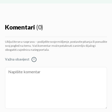
Komentari
(0)
Uključite se u raspravu – podijelite svoje mišljenje, postavite pitanja ili ponudite
svoj pogled na temu. Vaš komentar može potaknuti zanimljiv dijalog i
obogatiti zajednicu našeg portala.
Važna obavijest
!