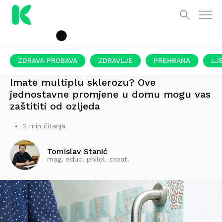
ZDRAVA PROBAVA
ZDRAVLJE
PREHRANA
LJ
VELIK JE RIZIK OD PADA
Imate multiplu sklerozu? Ove
jednostavne promjene u domu mogu vas
zaštititi od ozljeda
2 min čitanja
Tomislav Stanić
mag. educ. philol. croat.