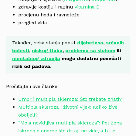
zdravlje kostiju i razinu
vitamina D
procjenu hoda i ravnoteže
pregled vida.
Također, neka stanja poput
dijabetesa
,
srčanih
bolesti
,
niskog tlaka
,
problema sa sluhom
ili
mentalnog zdravlja
mogu dodatno povećati
rizik od padova
.
Pročitajte i ove članke:
Umor i multipla skleroza: Što trebate znati?
Multipla skleroza i životni vijek: Koliko žive
oboljeli?
“Moja nevidljiva multipla skleroza”: Pet žena
iskreno o onome što drugi ne vide, a tu je
.