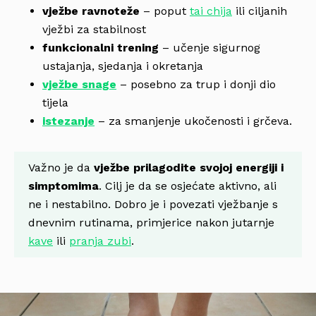
vježbe ravnoteže
– poput
tai chija
ili ciljanih
vježbi za stabilnost
funkcionalni trening
– učenje sigurnog
ustajanja, sjedanja i okretanja
vježbe snage
– posebno za trup i donji dio
tijela
istezanje
– za smanjenje ukočenosti i grčeva.
Važno je da
vježbe prilagodite svojoj energiji i
simptomima
. Cilj je da se osjećate aktivno, ali
ne i nestabilno. Dobro je i povezati vježbanje s
dnevnim rutinama, primjerice nakon jutarnje
kave
ili
pranja zubi
.