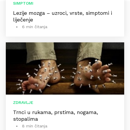
SIMPTOMI
Lezije mozga – uzroci, vrste, simptomi i
liječenje
6 min čitanja
ZDRAVLJE
Trnci u rukama, prstima, nogama,
stopalima
8 min čitanja