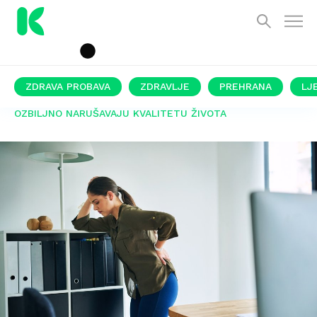
ZDRAVA PROBAVA
ZDRAVLJE
PREHRANA
LJ
OZBILJNO NARUŠAVAJU KVALITETU ŽIVOTA