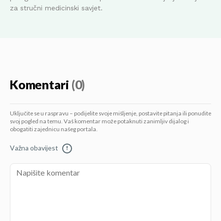
za stručni medicinski savjet.
Komentari
(0)
Uključite se u raspravu – podijelite svoje mišljenje, postavite pitanja ili ponudite
svoj pogled na temu. Vaš komentar može potaknuti zanimljiv dijalog i
obogatiti zajednicu našeg portala.
Važna obavijest
!