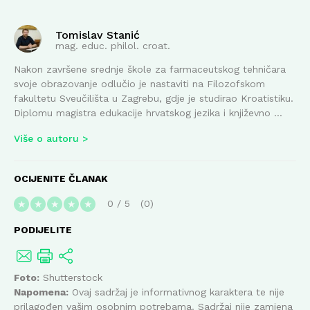
Tomislav Stanić
mag. educ. philol. croat.
Nakon završene srednje škole za farmaceutskog tehničara
svoje obrazovanje odlučio je nastaviti na Filozofskom
fakultetu Sveučilišta u Zagrebu, gdje je studirao Kroatistiku.
Diplomu magistra edukacije hrvatskog jezika i književno ...
Više o autoru
OCIJENITE ČLANAK
0
/
5
0
★
★
★
★
★
PODIJELITE
Foto:
Shutterstock
Napomena:
Ovaj sadržaj je informativnog karaktera te nije
prilagođen vašim osobnim potrebama. Sadržaj nije zamjena