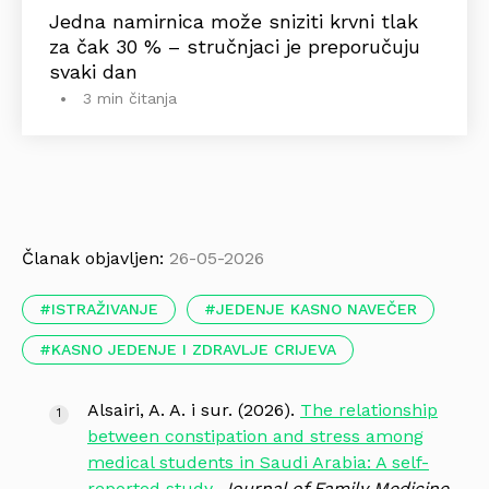
Jedna namirnica može sniziti krvni tlak
za čak 30 % – stručnjaci je preporučuju
svaki dan
3 min čitanja
Članak objavljen:
26-05-2026
ISTRAŽIVANJE
JEDENJE KASNO NAVEČER
KASNO JEDENJE I ZDRAVLJE CRIJEVA
Alsairi, A. A. i sur. (2026).
The relationship
between constipation and stress among
medical students in Saudi Arabia: A self-
reported study
.
Journal of Family Medicine