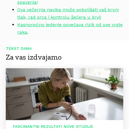
spavanja!
Ova večernja navika može poboljšati vaš krvni
tlak, rad srca i kontrolu šećera u krvi!
Kasnonoćno jedenje povećava rizik od ove vrste
raka
.
TEKST DANA
Za vas izdvajamo
FASCINANTNI REZULTATI NOVE STUDIJE