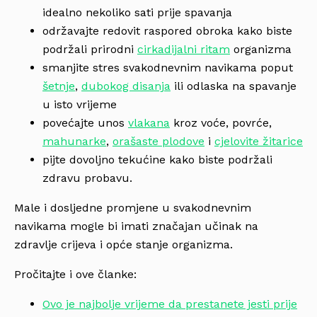
idealno nekoliko sati prije spavanja
održavajte redovit raspored obroka kako biste
podržali prirodni
cirkadijalni ritam
organizma
smanjite stres svakodnevnim navikama poput
šetnje
,
dubokog disanja
ili odlaska na spavanje
u isto vrijeme
povećajte unos
vlakana
kroz voće, povrće,
mahunarke
,
orašaste plodove
i
cjelovite žitarice
pijte dovoljno tekućine kako biste podržali
zdravu probavu.
Male i dosljedne promjene u svakodnevnim
navikama mogle bi imati značajan učinak na
zdravlje crijeva i opće stanje organizma.
Pročitajte i ove članke:
Ovo je najbolje vrijeme da prestanete jesti prije