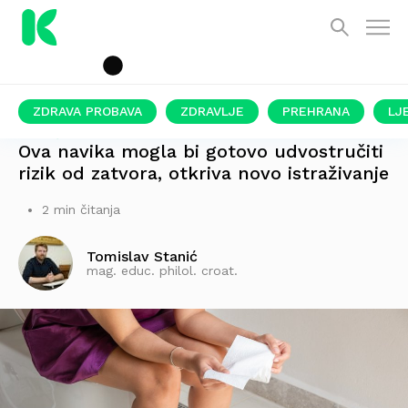
ZDRAVA PROBAVA
ZDRAVLJE
PREHRANA
LJ
STRUČNJACI UPOZORAVAJU
Ova navika mogla bi gotovo udvostručiti
rizik od zatvora, otkriva novo istraživanje
2 min čitanja
Tomislav Stanić
mag. educ. philol. croat.