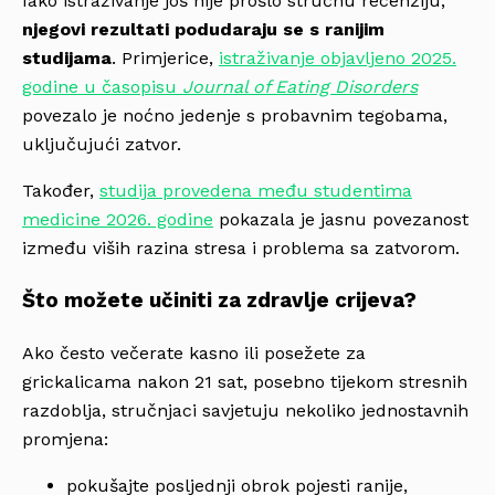
Iako istraživanje još nije prošlo stručnu recenziju,
njegovi rezultati podudaraju se s ranijim
studijama
. Primjerice,
istraživanje objavljeno 2025.
godine u časopisu
Journal of Eating Disorders
povezalo je noćno jedenje s probavnim tegobama,
uključujući zatvor.
Također,
studija provedena među studentima
medicine 2026. godine
pokazala je jasnu povezanost
između viših razina stresa i problema sa zatvorom.
Što možete učiniti za zdravlje crijeva?
Ako često večerate kasno ili posežete za
grickalicama nakon 21 sat, posebno tijekom stresnih
razdoblja, stručnjaci savjetuju nekoliko jednostavnih
promjena:
pokušajte posljednji obrok pojesti ranije,