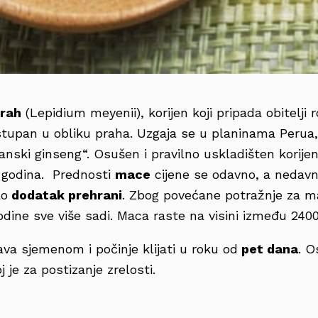
prah
(Lepidium meyenii), korijen koji pripada obitelji 
stupan u obliku praha. Uzgaja se u planinama Perua,
anski ginseng“. Osušen i pravilno uskladišten kori
m godina. Prednosti
mace
cijene se odavno, a nedavn
ao
dodatak prehrani
. Zbog povećane potražnje za 
odine sve više sadi. Maca raste na visini između 240
a sjemenom i počinje klijati u roku od
pet dana
. 
j je za postizanje zrelosti.