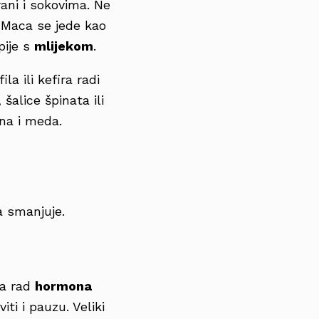
ani i sokovima. Ne
i. Maca se jede kao
 pije s
mlijekom
.
a ili kefira radi
 šalice špinata ili
una i meda.
za smanjuje.
na rad
hormona
ti i pauzu. Veliki