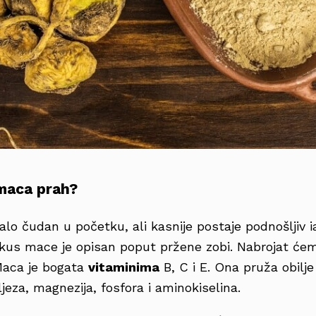
 maca prah?
lo čudan u početku, ali kasnije postaje podnošljiv i
Okus mace je opisan poput pržene zobi. Nabrojat ć
Maca je bogata
vitaminima
B, C i E. Ona pruža obilje 
ljeza, magnezija, fosfora i aminokiselina.