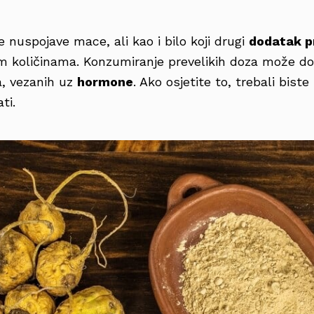
e nuspojave mace, ali kao i bilo koji drugi
dodatak p
kim količinama. Konzumiranje prevelikih doza može do
a, vezanih uz
hormone
. Ako osjetite to, trebali biste 
ti.