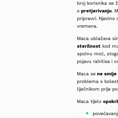
broj korisnika se 
o
pretjerivanju
. 
pripravci. Njezino
vremena.
Maca ublažava s
sterilnost
kod mu
spolnu moć, stog
pojavu rahitisa i 
Maca se
ne smije
problema s bolest
liječnikom prije 
Maca tijelo
opskrb
povećavanje