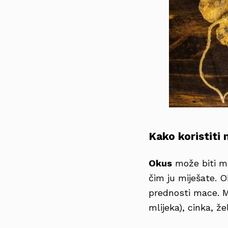
Kako koristiti
Okus
može biti ma
čim ju miješate. 
prednosti mace. 
mlijeka), cinka, že