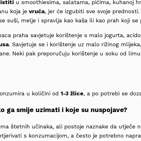
istiti
u smoothiesima, salatama, pićima, kuhanoj hr
anu koja je
vruća
, jer će izgubiti sve svoje prednost
 se suši, melje i spravlja kao kaša ili kao prah koji se
aca praha savjetuje korištenje s malo jogurta, acidofil
kusa
. Savjetuje se i korištenje uz malo rižinog mlijeka,
anane. Neki pak preporučuju korištenje u soku od lim
onzumira u količini od
1-3 žlice
, a po potrebi se do
o ga smije uzimati i koje su nuspojave?
ma štetnih učinaka, ali postoje naznake da utječe 
tjerivati s konzumacijom, a često je potrebno napravi