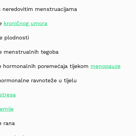
 neredovitim menstruacijama
je
kroničnog umora
e plodnosti
e menstrualnih tegoba
e hormonalnih poremećaja tijekom
menopauze
hormonalne ravnoteže u tijelu
stresa
emije
je rana