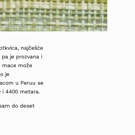
rotkvica, najčešće
 pa je prozvana i
jen mace može
o je
macom u Peruu se
0 i 4400 metara.
Osam do deset