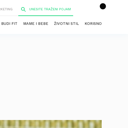
RKETING
BUDI FIT
MAME I BEBE
ŽIVOTNI STIL
KORISNO