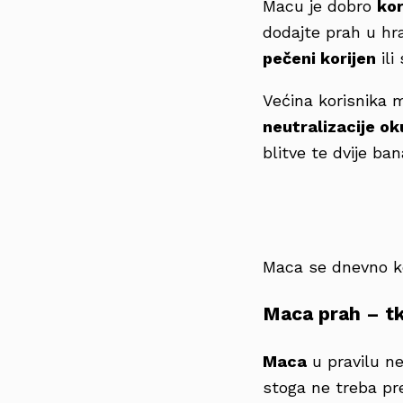
Macu je dobro
kor
dodajte prah u hr
pečeni korijen
ili
Većina korisnika m
neutralizacije o
blitve te dvije b
Maca se dnevno k
Maca prah – tk
Maca
u pravilu ne
stoga ne treba pre