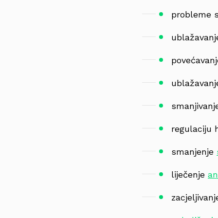
probleme s
ublažavan
povećavanj
ublažavanj
smanjivanj
regulaciju 
smanjenje
liječenje
an
zacjeljivan