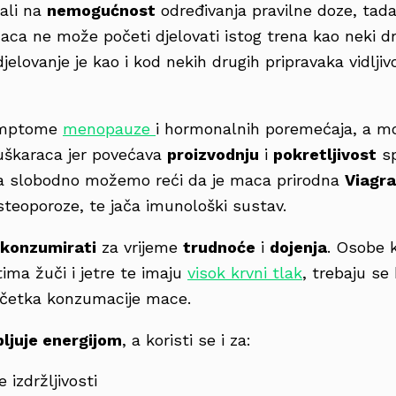
žali na
nemogućnost
određivanja pravilne doze, tada
Maca ne može početi djelovati istog trena kao neki dr
 djelovanje je kao i kod nekih drugih pripravaka vidlj
imptome
menopauze
i hormonalnih poremećaja, a može
škaraca jer povećava
proizvodnju
i
pokretljivost
sp
a slobodno možemo reći da je maca prirodna
Viagra
osteoporoze, te jača imunološki sustav.
 konzumirati
za vrijeme
trudnoće
i
dojenja
. Osobe 
ima žuči i jetre te imaju
visok krvni tlak
, trebaju se 
početka konzumacije mace.
ljuje energijom
, a koristi se i za:
 izdržljivosti