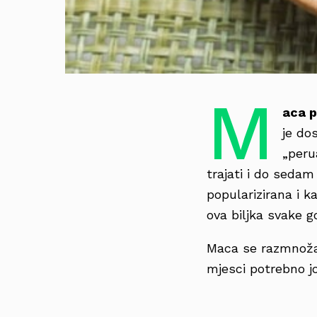
M
aca 
je do
„peru
trajati i do seda
popularizirana i k
ova biljka svake g
Maca se razmnožav
mjesci potrebno jo