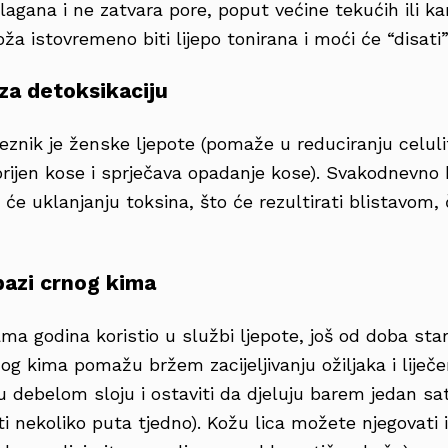
lagana i ne zatvara pore, poput većine tekućih ili k
ža istovremeno biti lijepo tonirana i moći će “disati”
 za detoksikaciju
eznik je ženske ljepote (pomaže u reduciranju celulit
orijen kose i sprječava opadanje kose). Svakodnevno
će uklanjanju toksina, što će rezultirati blistavom, 
azi crnog kima
ma godina koristio u službi ljepote, još od doba sta
g kima pomažu bržem zacijeljivanju ožiljaka i liječen
u debelom sloju i ostaviti da djeluju barem jedan sa
ti nekoliko puta tjedno). Kožu lica možete njegovati