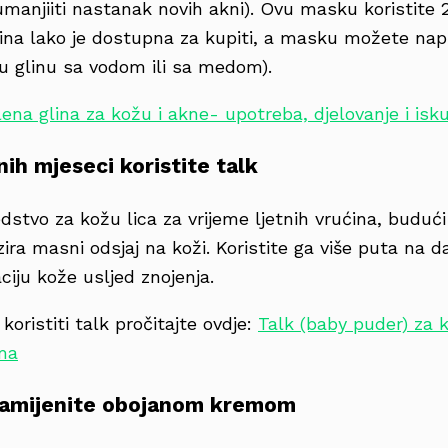
manjiiti nastanak novih akni). Ovu masku koristite 
ina lako je dostupna za kupiti, a masku možete napr
nu glinu sa vodom ili sa medom).
lena glina za kožu i akne- upotreba, djelovanje i isk
nih mjeseci koristite talk
edstvo za kožu lica za vrijeme ljetnih vrućina, buduć
izira masni odsjaj na koži. Koristite ga više puta na 
taciju kože usljed znojenja.
koristiti talk pročitajte ovdje:
Talk (baby puder) za 
ama
zamijenite obojanom kremom