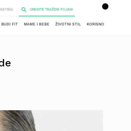
RKETING
BUDI FIT
MAME I BEBE
ŽIVOTNI STIL
KORISNO
ode