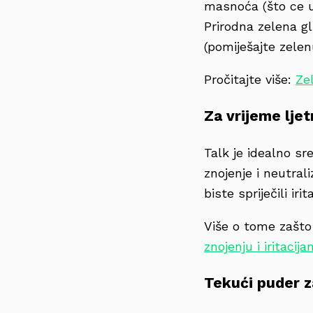
masnoća (što ce u
Prirodna zelena gl
(pomiješajte zele
Pročitajte više:
Ze
Za vrijeme ljet
Talk je idealno sr
znojenje i neutral
biste spriječili iri
Više o tome zašto 
znojenju i iritacij
Tekući puder 