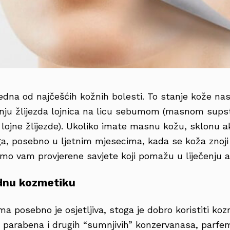
edna od najčešćih kožnih bolesti. To stanje kože nas
enju žlijezda lojnica na licu sebumom (masnom sup
 lojne žlijezde). Ukoliko imate masnu kožu, sklonu
ga, posebno u ljetnim mjesecima, kada se koža znoji 
imo vam provjerene savjete koji pomažu u liječenju a
odnu kozmetiku
a posebno je osjetljiva, stoga je dobro koristiti ko
z parabena i drugih “sumnjivih” konzervanasa, parfem