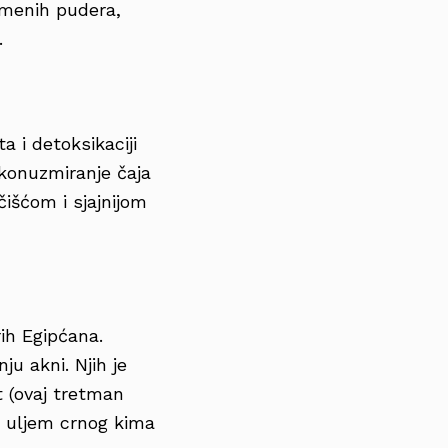
amenih pudera,
.
a i detoksikaciji
 konuzmiranje čaja
čišćom i sjajnijom
rih Egipćana.
ju akni. Njih je
t (ovaj tretman
 i uljem crnog kima