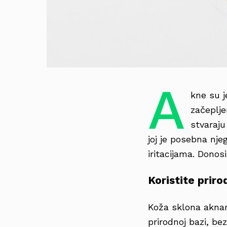
A
kne su j
začeplj
stvaraju
joj je posebna nje
iritacijama. Donos
Koristite prir
Koža sklona aknam
prirodnoj bazi, be