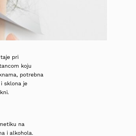
taje pri
stancom koju
 aknama, potrebna
i sklona je
kni.
zmetiku na
a i alkohola.