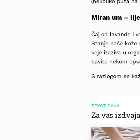
(nekoliko puta na 
Miran um – lij
Čaj od lavande i v
Stanje naše kože 
koje izaziva u org
bavite nekom opsut
S razlogom se kaže
TEKST DANA
Za vas izdva