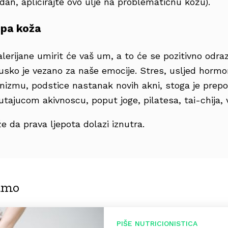
dan, aplicirajte ovo ulje na problematičnu kožu).
epa koža
alerijane umirit će vaš um, a to će se pozitivno odraz
usko je vezano za naše emocije. Stres, usljed horm
anizmu, podstice nastanak novih akni, stoga je prepo
ajucom akivnoscu, poput joge, pilatesa, tai-chija, v
 da prava ljepota dolazi iznutra.
jamo
PIŠE NUTRICIONISTICA