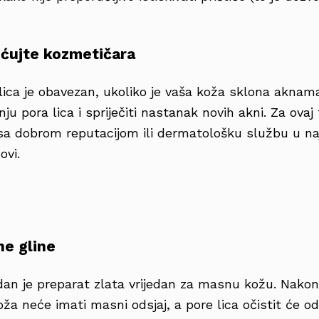
ećujte kozmetičara
lica je obavezan, ukoliko je vaša koža sklona aknam
ju pora lica i spriječiti nastanak novih akni. Za ovaj
sa dobrom reputacijom ili dermatološku službu u naj
ovi.
e gline
odan je preparat zlata vrijedan za masnu kožu. Nakon
oža neće imati masni odsjaj, a pore lica očistit će od