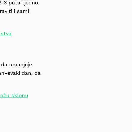
2-3 puta tjedno.
aviti i sami
ustva
i da umanjuje
dan-svaki dan, da
kožu sklonu