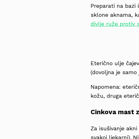
Preparati na bazi 
sklone aknama, kao
divlje ruže protiv s
Eterično ulje čaj
(dovoljna je samo 
Napomena: eterična
kožu, druga eteričn
Cinkova mast z
Za isušivanje akni
svakoj ljekarni). N