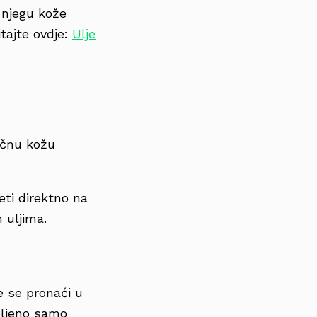
 njegu kože
itajte ovdje:
Ulje
ičnu kožu
eti direktno na
m uljima.
ze se pronaći u
voljeno samo