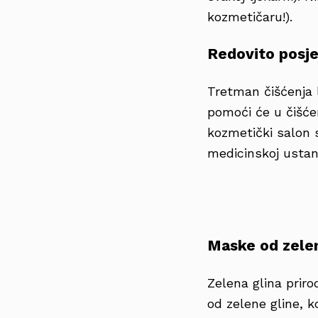
kozmetičaru!).
Redovito posj
Tretman čišćenja 
pomoći će u čišćen
kozmetički salon 
medicinskoj ustan
Maske od zelen
Zelena glina prir
od zelene gline, k