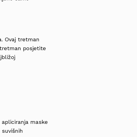
a. Ovaj tretman
 tretman posjetite
bližoj
 apliciranja maske
 suvišnih