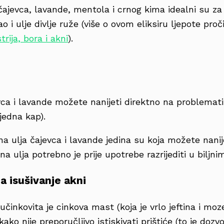
čajevca, lavande, mentola i crnog kima idealni su za
 i ulje divlje ruže (više o ovom eliksiru ljepote proč
trija, bora i akni
).
evca i lavande možete nanijeti direktno na problemat
jedna kap).
 ulja čajevca i lavande jedina su koja možete nanij
a ulja potrebno je prije upotrebe razrijediti u biljni
a isušivanje akni
 učinkovita je cinkova mast (koja je vrlo jeftina i mo
ikako nije preporučljivo istiskivati prištiće (to je doz