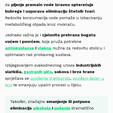
da
pijenje premalo vode izravno opterećuje
bubrege i usporava eliminaciju štetnih tvari
.
Redovita konzumacija vode pomaže u izbacivanju
metaboličkog otpada kroz mokraću.
Jednako važna je i
cjelovita prehrana bogata
voćem i povrćem
, koja pruža potrebne
antioksidanse
i
vlakna
nužna za redovitu stolicu i
optimalan rad probavnog sustava.
Izbjegavanjem svakodnevnog unosa
industrijskih
slatkiša,
gaziranih pića
, sokova i brze hrane
sprječava se
povišenje triglicerida
,
povišeni šećer u
krvi
te smanjuju upalni procesi u tijelu.
Također, značajno
smanjenje ili potpuna
eliminacija
alkohola
i
pušenja
dramatično