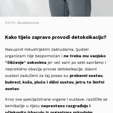
FOTO: Shutterstock
Kako tijelo zapravo provodi detoksikaciju?
Nasuprot industrijskim zabludama, ljudski
organizam nije bespomoćan i
ne treba mu vanjsko
“čišćenje” sokovima
jer već sam po sebi savršeno i
neprekidno obavlja proces detoksikacije. Glavni
sustavi zaduženi za taj posao su
probavni sustav,
bubrezi, koža, pluća i dišni sustav, jetra te limfni
sustav
.
Kroz ove specijalizirane organe i sustave, različite se
kemikalije u tijelu
neprestano razgrađuju i
učinkovito izbacuju iz organizma prirodnim