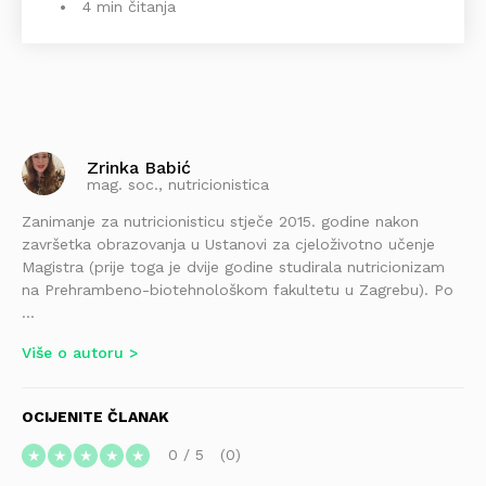
4 min čitanja
Zrinka Babić
mag. soc., nutricionistica
Zanimanje za nutricionisticu stječe 2015. godine nakon
završetka obrazovanja u Ustanovi za cjeloživotno učenje
Magistra (prije toga je dvije godine studirala nutricionizam
na Prehrambeno-biotehnološkom fakultetu u Zagrebu). Po
...
Više o autoru
OCIJENITE ČLANAK
0
/
5
0
★
★
★
★
★