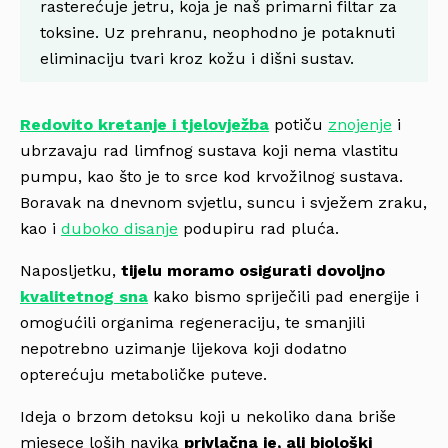
rasterećuje jetru, koja je naš primarni filtar za
toksine. Uz prehranu, neophodno je potaknuti
eliminaciju tvari kroz kožu i dišni sustav.
Redovito kretanje i tjelovježba
potiču
znojenje
i
ubrzavaju rad limfnog sustava koji nema vlastitu
pumpu, kao što je to srce kod krvožilnog sustava.
Boravak na dnevnom svjetlu, suncu i svježem zraku,
kao i
duboko disanje
podupiru rad pluća.
Naposljetku,
tijelu moramo osigurati dovoljno
kvalitetnog sna
kako bismo spriječili pad energije i
omogućili organima regeneraciju, te smanjili
nepotrebno uzimanje lijekova koji dodatno
opterećuju metaboličke puteve.
Ideja o brzom detoksu koji u nekoliko dana briše
mjesece loših navika
privlačna je, ali biološki