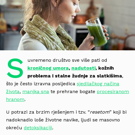
S
uvremeno društvo sve više pati od
kroničnog umora
,
nadutosti
, kožnih
problema i stalne žudnje za slatkišima
,
što je često izravna posljedica
sjedilačkog načina
života
,
manjka sna
te prehrane bogate
procesiranom
hranom
.
U potrazi za brzim rješenjem i tzv. “
resetom
” koji bi
nadoknadio loše životne navike, ljudi se masovno
okreću
detoksikaciji
.