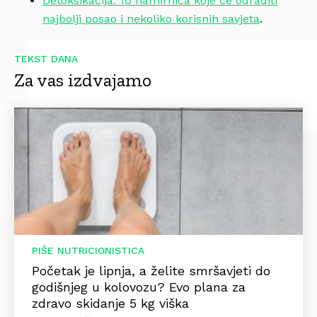
Detoksikacija: 10 namirnica koje će odraditi
najbolji posao i nekoliko korisnih savjeta
.
TEKST DANA
Za vas izdvajamo
PIŠE NUTRICIONISTICA
Početak je lipnja, a želite smršavjeti do
godišnjeg u kolovozu? Evo plana za
zdravo skidanje 5 kg viška