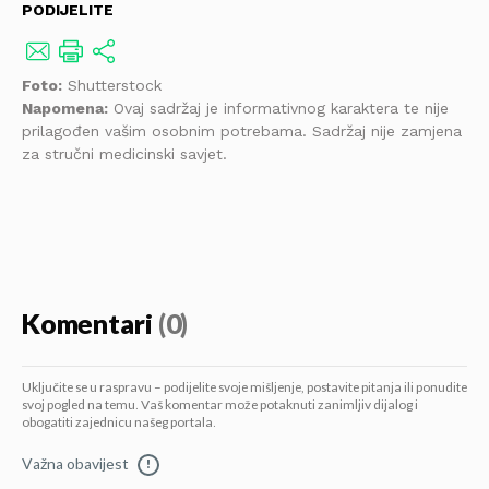
PODIJELITE
Foto:
Shutterstock
Napomena:
Ovaj sadržaj je informativnog karaktera te nije
prilagođen vašim osobnim potrebama. Sadržaj nije zamjena
za stručni medicinski savjet.
Komentari
(0)
Uključite se u raspravu – podijelite svoje mišljenje, postavite pitanja ili ponudite
svoj pogled na temu. Vaš komentar može potaknuti zanimljiv dijalog i
obogatiti zajednicu našeg portala.
Važna obavijest
!