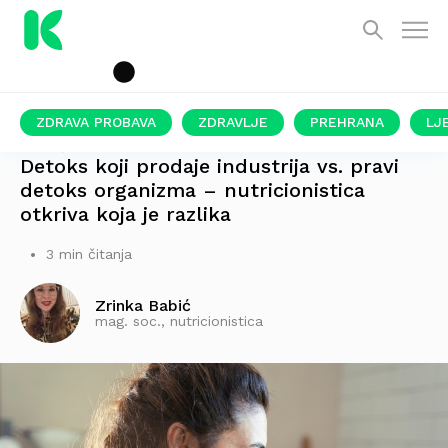
ZDRAVA PROBAVA
ZDRAVLJE
PREHRANA
LJ
STRUČNI OSVRT
Detoks koji prodaje industrija vs. pravi
detoks organizma – nutricionistica
otkriva koja je razlika
3 min čitanja
Zrinka Babić
mag. soc., nutricionistica