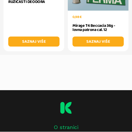
RUŽIČASTI DEODORA
0,98 €
Mirage T4 Beccacia 36g -
lovna patrona cal. 12
SAZNAJ VIŠE
SAZNAJ VIŠE
O stranici