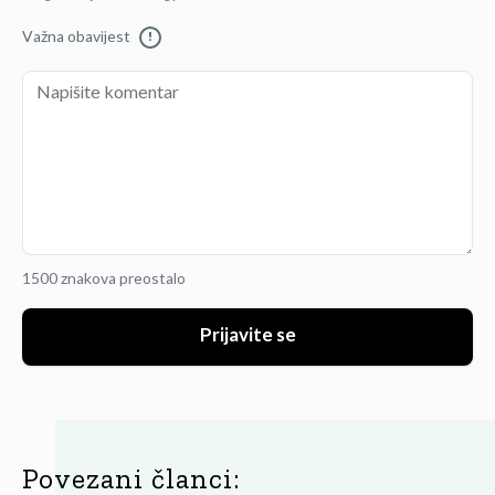
Važna obavijest
!
1500 znakova preostalo
Prijavite se
Povezani članci: