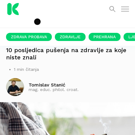
ZDRAVA PROBAVA
ZDRAVLJE
PREHRANA
LJ
UZROKUJE 490.000 SMRTI SVAKE GODINE
10 posljedica pušenja na zdravlje za koje
niste znali
1 min čitanja
Tomislav Stanić
mag. educ. philol. croat.