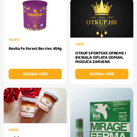
16,33 €
1,00 €
Revita Fe Forest Berries 454g
OTKUP SPORTSKE OPREME I
BICIKALA ISPLATA ODMAH,
MOGUĆA ZAMJENA
SAZNAJ VIŠE
SAZNAJ VIŠE
6,80 €