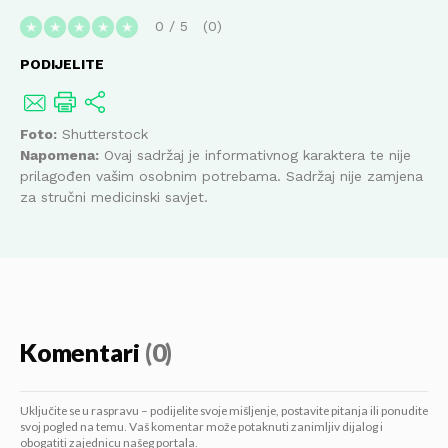
0
/
5
0
★
★
★
★
★
PODIJELITE
Foto:
Shutterstock
Napomena:
Ovaj sadržaj je informativnog karaktera te nije
prilagođen vašim osobnim potrebama. Sadržaj nije zamjena
za stručni medicinski savjet.
Komentari
(0)
Uključite se u raspravu – podijelite svoje mišljenje, postavite pitanja ili ponudite
svoj pogled na temu. Vaš komentar može potaknuti zanimljiv dijalog i
obogatiti zajednicu našeg portala.