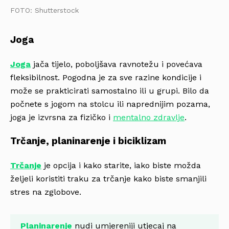
FOTO: Shutterstock
Joga
Joga
jača tijelo, poboljšava ravnotežu i povećava
fleksibilnost. Pogodna je za sve razine kondicije i
može se prakticirati samostalno ili u grupi. Bilo da
počnete s jogom na stolcu ili naprednijim pozama,
joga je izvrsna za fizičko i
mentalno zdravlje
.
Trčanje, planinarenje i biciklizam
Trčanje
je opcija i kako starite, iako biste možda
željeli koristiti traku za trčanje kako biste smanjili
stres na zglobove.
Planinarenje
nudi umjereniji utjecaj na