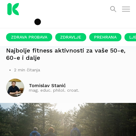
ZDRAVA PROBAVA
ZDRAVLJE
PREHRANA
LJ
NIKAD NIJE KASNO!
Najbolje fitness aktivnosti za vaše 50-e,
60-e i dalje
2 min čitanja
Tomislav Stanić
mag. educ. philol. croat.