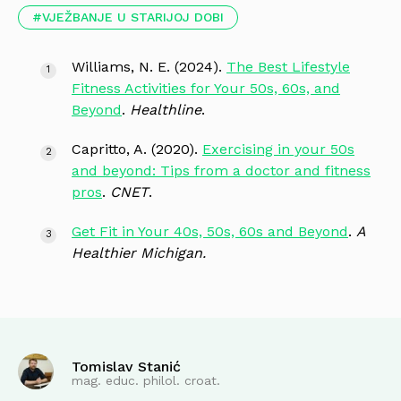
VJEŽBANJE U STARIJOJ DOBI
Williams, N. E. (2024).
The Best Lifestyle
Fitness Activities for Your 50s, 60s, and
Beyond
.
Healthline
.
Capritto, A. (2020).
Exercising in your 50s
and beyond: Tips from a doctor and fitness
pros
.
CNET
.
Get Fit in Your 40s, 50s, 60s and Beyond
.
A
Healthier Michigan.
Tomislav Stanić
mag. educ. philol. croat.