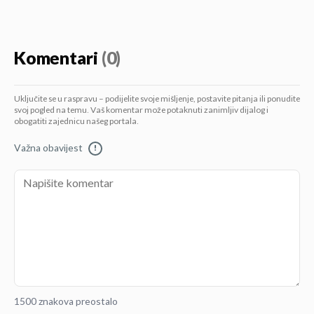
Komentari
(0)
Uključite se u raspravu – podijelite svoje mišljenje, postavite pitanja ili ponudite
svoj pogled na temu. Vaš komentar može potaknuti zanimljiv dijalog i
obogatiti zajednicu našeg portala.
Važna obavijest
!
1500 znakova preostalo