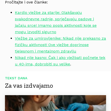
Pročitajte i ove članke:
Kardio vježbe za starije: Olakšavaju
svakodnevne radnje, sprječavaju padove i
jačaju srce! Imamo popis aktivnosti koje se
mogu izvoditi sigurno
Vježbe za umirovljenike: Nikad nije prekasno za
fizičku aktivnost! Ove vježbe doprinose
tjelesnom i mentalnom zdravlju
Nikad nije kasno: Čak i ako vježbati počnete tek
u 40-ima, dobrobiti su velike
.
TEKST DANA
Za vas izdvajamo