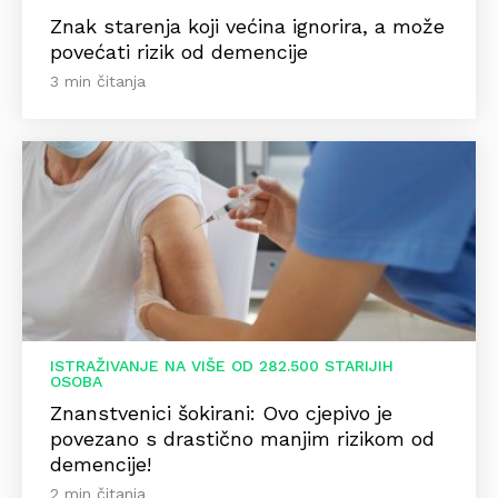
Znak starenja koji većina ignorira, a može
povećati rizik od demencije
3 min čitanja
ISTRAŽIVANJE NA VIŠE OD 282.500 STARIJIH
OSOBA
Znanstvenici šokirani: Ovo cjepivo je
povezano s drastično manjim rizikom od
demencije!
2 min čitanja