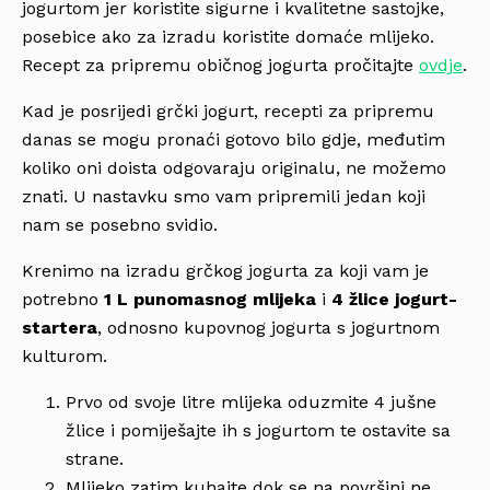
jogurtom jer koristite sigurne i kvalitetne sastojke,
posebice ako za izradu koristite domaće mlijeko.
Recept za pripremu običnog jogurta pročitajte
ovdje
.
Kad je posrijedi grčki jogurt, recepti za pripremu
danas se mogu pronaći gotovo bilo gdje, međutim
koliko oni doista odgovaraju originalu, ne možemo
znati. U nastavku smo vam pripremili jedan koji
nam se posebno svidio.
Krenimo na izradu grčkog jogurta za koji vam je
potrebno
1 L punomasnog mlijeka
i
4 žlice jogurt-
startera
, odnosno kupovnog jogurta s jogurtnom
kulturom.
Prvo od svoje litre mlijeka oduzmite
4 jušne
žlice i pomiješajte ih s jogurtom te ostavite sa
strane.
Mlijeko zatim kuhajte dok se na površini ne