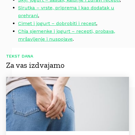
Sirutka – vrste, priprema i kao dodatak u
prehrani
,
Cimet i jogurt – dobrobiti i recept
,
Chia sjemenke i jogurt – recepti, probava,
mršavljenje i nuspojave
.
TEKST DANA
Za vas izdvajamo