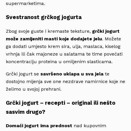
supermarketima.
Svestranost grčkog jogurta
Zbog svoje guste i kremaste teksture,
grčki jogurt
može
zamijeniti masti
koje dodajete jelu
. Možete
ga dodati umjesto krem sira, ulja, maslaca, kiselog
vrhnja ili čak majoneze u salatama te time povećati
koncentraciju proteina u omiljenim slasticama.
Grčki jogurt se
savršeno uklapa u sva jela
te
dostojno mijenja sve one nezdrave namirnice koje ne
želimo u svojoj prehrani.
Grčki jogurt – recepti – original ili nešto
sasvim drugo?
Domaći jogurt ima prednost
nad kupovnim