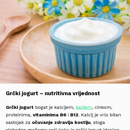
Grčki jogurt – nutritivna vrijednost
Grčki jogurt
bogat je kalcijem,
kalijem
, cinkom,
proteinima,
vitaminima B6
i
B12
. Kalcij je vrlo bitan
sastojak za
očuvanje zdravlja kostiju
, stoga
slobodno možemo reći kako je grčki jogurt idealan