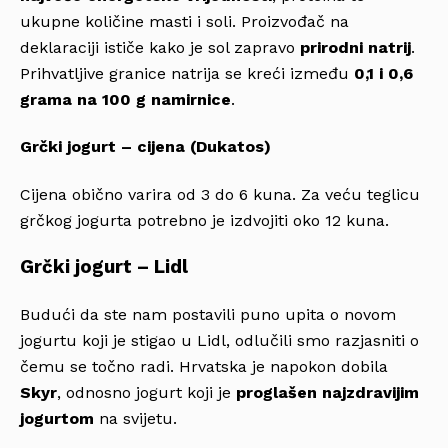
ukupne količine masti i soli. Proizvođač na
deklaraciji ističe kako je sol zapravo
prirodni natrij
.
Prihvatljive granice natrija se kreći između
0,1 i 0,6
grama na 100 g namirnice
.
Grčki jogurt – cijena (Dukatos)
Cijena obično varira od 3 do 6 kuna. Za veću teglicu
grčkog jogurta potrebno je izdvojiti oko 12 kuna.
Grčki jogurt – Lidl
Budući da ste nam postavili puno upita o
novom
jogurtu koji je stigao u Lidl, odlučili smo razjasniti o
čemu se točno radi. Hrvatska je napokon dobila
Skyr
, odnosno jogurt koji je
proglašen najzdravijim
jogurtom
na svijetu.