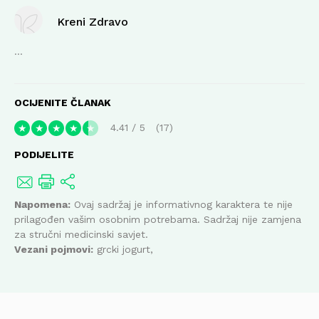
Kreni Zdravo
...
OCIJENITE ČLANAK
4.41
/
5
17
★
★
★
★
★
PODIJELITE
Napomena:
Ovaj sadržaj je informativnog karaktera te nije
prilagođen vašim osobnim potrebama. Sadržaj nije zamjena
za stručni medicinski savjet.
Vezani pojmovi:
grcki jogurt,