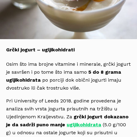
Grčki jogurt – ugljikohidrati
Osim što ima brojne vitamine i minerale, grčki jogurt
je savršen i po tome što ima samo
5 do 8 grama
ugljikohidrata
po porciji dok obični jogurti imaju
dvostruko ili čak trostruko više.
Pri University of Leeds 2018. godine provedena je
analiza svih vrsta jogurta prisutnih na tržištu u
Ujedinjenom Kraljevstvu. Za
grčki jogurt dokazano
je
da sadrži
puno manje
ugljikohidrata
(5.0 g/100
g) u odnosu na ostale jogurte koji su prisutni u