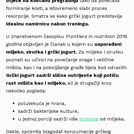
utječe na koštanu pregradnju
tako da povećava
formiranje kosti, a istovremeno slabi proces
resorpcije. Smatra se kako grčki jogurt predstavlja
idealnu namirnicu nakon treninga.
U znanstvenom časopisu
Frontiers in nutrition 2019.
godina
objavljen je članak u kojem su
uspoređeni
mlijeko, sirutka i grčki jogurt.
Za mlijeko i sirutku
poznati su učinci na povećanje snage i veličine
mišića, kao i na poboljšanje građe tijela kod odraslih.
Grčki jogurt sadrži slične nutrijente koji potiču
rast mišića kao i mlijeko,
ali je drugačiji kroz
nekoliko pogleda:
polutekuća je hrana,
sadrži bakterijske kulture,
u jednoj porciji sadrži
više
proteina
od mlijeka.
Dakle, općenita blagodat konzumacije grčkog