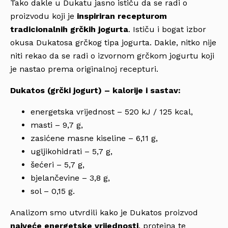
Tako dakle u Dukatu jasno ističu da se radi o
proizvodu koji je
inspiriran recepturom
tradicionalnih grčkih jogurta
. Ističu i bogat izbor
okusa Dukatosa grčkog tipa jogurta. Dakle, nitko nije
niti rekao da se radi o izvornom grčkom jogurtu koji
je nastao prema originalnoj recepturi.
Dukatos (grčki jogurt) – kalorije i sastav:
energetska vrijednost – 520 kJ / 125 kcal,
masti – 9,7 g,
zasićene masne kiseline – 6,11 g,
ugljikohidrati – 5,7 g,
šećeri – 5,7 g,
bjelančevine – 3,8 g,
sol – 0,15 g.
Analizom smo utvrdili kako je Dukatos proizvod
najveće energetske vrijednosti
, proteina te