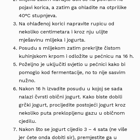
pojavi korica, a zatim ga ohladite na otprilike
40°C stupnjeva.
Na ohlađenoj korici napravite rupicu od
nekoliko centimetara i kroz nju ulijte
mješavinu mlijeka i jogurta.
Posudu s mlijekom zatim prekrijte čistom
kuhinjskom krpom i odložite u pećnicu na 16 h.
Poželjno je uključiti svjetlo u pećnici kako bi
pomoglo kod fermentacije, no to nije sasvim
nužno.
Nakon 16 h izvadite posudu u kojoj se sada
nalazi čvrsti obični jogurt. Kako biste dobili
grčki jogurt, procijedite postojeći jogurt kroz
nekoliko puta preklopljenu gazu u običnom
cjedilu.
Nakon što se jogurt cijedio 3 – 4 sata (ne više
jer ćete onda dobiti sir), premjestite ga u