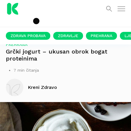
ZDRAVA PROBAVA
ZDRAVLJE
PREHRANA
LJ
PREHRANA
Grčki jogurt – ukusan obrok bogat
proteinima
7 min čitanja
Kreni Zdravo