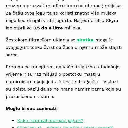
možemo prozvati mladim sirom od obranog mlijeka.
Za čašu ovog jogurta se koristi znatno više mlijeka
nego kod drugih vrsta jogurta. Na jednu litru Skyra
ide otprilike
3,5 do 4 litre
mlijeka.
Žestokom filtracijom uklanja se
sirutka
,
stoga je
ovaj jogurt toliko čvrst da žlica u njemu može stajati
sama.
Premda će mnogi reći da Vikinzi sigurno u tadašnje
vrijeme nisu razmišljali o
postotku masti u
namirnicama koje jedu, istina je drugačija – Vikinzi
su doista pazili da se ne hrane namirnicama koje su
prezasićene mastima.
Moglo bi vas zanimati:
Kako napraviti domaći jogurt?
,
Skyr jogurt – sastav, kalorije i zdravi recepti
,