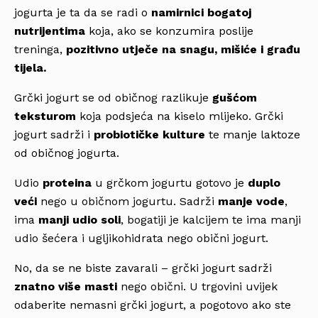
jogurta je ta da se radi o
namirnici bogatoj
nutrijentima
koja, ako se konzumira poslije
treninga,
pozitivno utječe na snagu, mišiće i građu
tijela.
Grčki jogurt se od običnog razlikuje
gušćom
teksturom
koja podsjeća na kiselo mlijeko. Grčki
jogurt sadrži i
probiotičke kulture
te manje laktoze
od običnog jogurta.
Udio
proteina
u grčkom jogurtu gotovo je
duplo
veći
nego u običnom jogurtu. Sadrži
manje vode
,
ima
manji udio soli
, bogatiji je kalcijem te ima manji
udio šećera i ugljikohidrata nego obični jogurt.
No, da se ne biste zavarali – grčki jogurt sadrži
znatno više masti
nego obični. U trgovini uvijek
odaberite nemasni grčki jogurt, a pogotovo ako ste