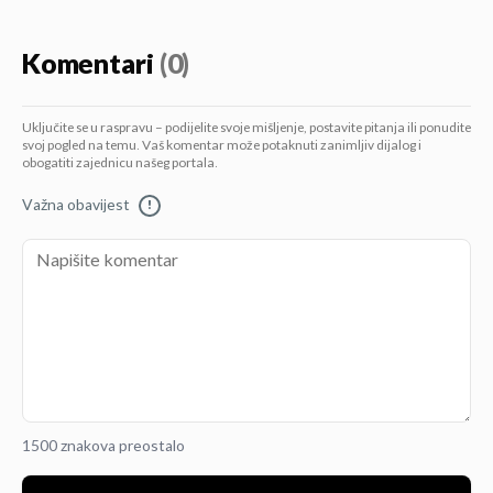
Komentari
(0)
Uključite se u raspravu – podijelite svoje mišljenje, postavite pitanja ili ponudite
svoj pogled na temu. Vaš komentar može potaknuti zanimljiv dijalog i
obogatiti zajednicu našeg portala.
Važna obavijest
!
1500 znakova preostalo