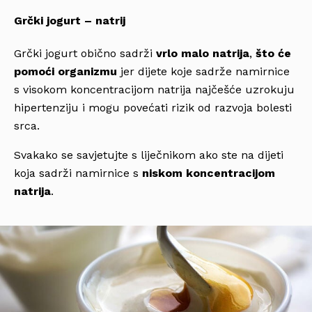
Grčki jogurt – natrij
Grčki jogurt obično sadrži
vrlo malo natrija
,
što će
pomoći organizmu
jer dijete koje sadrže namirnice
s visokom koncentracijom natrija najčešće uzrokuju
hipertenziju i mogu povećati rizik od razvoja bolesti
srca.
Svakako se savjetujte s liječnikom ako ste na dijeti
koja sadrži namirnice s
niskom koncentracijom
natrija
.