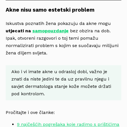
Akne nisu samo estetski problem
Iskustva poznatih žena pokazuju da akne mogu
utjecati na
samopouzdanje
bez obzira na dob.
Ipak, otvoreni razgovori o toj temi pomažu
normalizirati problem s kojim se suočavaju milijuni
žena diljem svijeta.
Ako i vi imate akne u odrasloj dobi, važno je
znati da niste jedini te da uz pravilnu njegu i
savjet dermatologa stanje kože možete držati
pod kontrolom.
Pročitajte i ove članke:
9 najčešćih pogrešaka koje radimo s prištićima