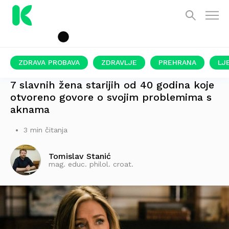
ZDRAVA PROBAVA
ZDRAVLJE
PREHRANA
LJ
NISU SAMO "PROBLEM MLADOSTI"
7 slavnih žena starijih od 40 godina koje
otvoreno govore o svojim problemima s
aknama
3 min čitanja
Tomislav Stanić
mag. educ. philol. croat.