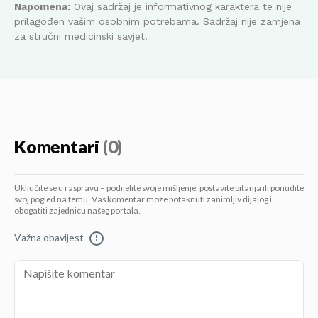
Napomena:
Ovaj sadržaj je informativnog karaktera te nije
prilagođen vašim osobnim potrebama. Sadržaj nije zamjena
za stručni medicinski savjet.
Komentari
(0)
Uključite se u raspravu – podijelite svoje mišljenje, postavite pitanja ili ponudite
svoj pogled na temu. Vaš komentar može potaknuti zanimljiv dijalog i
obogatiti zajednicu našeg portala.
Važna obavijest
!