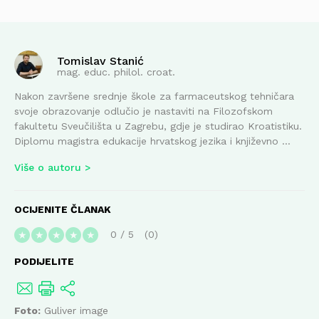
Tomislav Stanić
mag. educ. philol. croat.
Nakon završene srednje škole za farmaceutskog tehničara
svoje obrazovanje odlučio je nastaviti na Filozofskom
fakultetu Sveučilišta u Zagrebu, gdje je studirao Kroatistiku.
Diplomu magistra edukacije hrvatskog jezika i književno ...
Više o autoru
OCIJENITE ČLANAK
0
/
5
0
★
★
★
★
★
PODIJELITE
Foto:
Guliver image