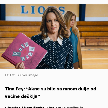
FOTO: Guliver image
Tina Fey: “Akne su bile sa mnom dulje od
većine dečkiju”
Glumica i komičarka Tina Fey
o svojim je