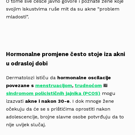
O tome sve češće javno govore i poznate žene koje
svojim iskustvima ruše mit da su akne “problem
mladosti”.
Hormonalne promjene često stoje iza akni
u odrasloj dobi
Dermatolozi ističu da
hormonalne oscilacije
povezane s
menstruacijom
,
trudnoćom
ili
sindromom policističnih jajnika (PCOS)
mogu
izazvati
akne i nakon 30-e
. I dok mnoge žene
očekuju da će se s prištićima oprostiti nakon
adolescencije, brojne slavne osobe potvrđuju da to
nije uvijek slučaj.