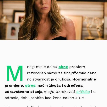
M
nogi misle da su
akne
problem
rezerviran samo za tinejdžerske dane,
no stvarnost je drukčija.
Hormonalne
promjene,
stres
, način života i određena
zdravstvena stanja
mogu uzrokovati
prištiće
i u
odrasloj dobi, osobito kod žena nakon 40-e.