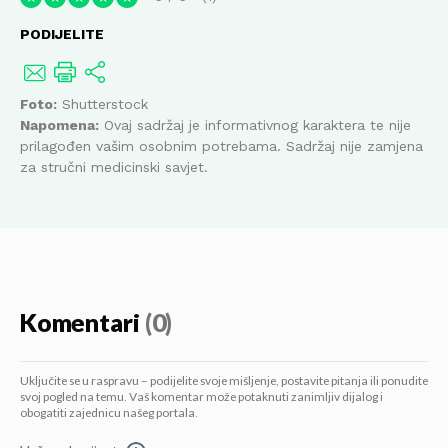
PODIJELITE
Foto:
Shutterstock
Napomena:
Ovaj sadržaj je informativnog karaktera te nije
prilagođen vašim osobnim potrebama. Sadržaj nije zamjena
za stručni medicinski savjet.
Komentari
(0)
Uključite se u raspravu – podijelite svoje mišljenje, postavite pitanja ili ponudite
svoj pogled na temu. Vaš komentar može potaknuti zanimljiv dijalog i
obogatiti zajednicu našeg portala.