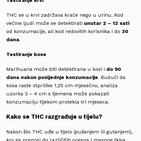
Testiranje krvi
THC se u krvi zadržava kraće nego u urinu. Kod
većine ljudi može se detektirati
unutar 2 – 12 sati
od konzumacije, ali kod redovitih korisnika i do
30
dana
.
Testiranje kose
Marihuana može biti detektirana u kosi i
do 90
dana nakon posljednje konzumacije
. Budući da
kosa raste otprilike 1,25 cm mjesečno, analiza
uzorka 3 – 4 cm s tjemena može pokazati
konzumaciju tijekom protekla tri mjeseca.
Kako se THC razgrađuje u tijelu?
Nakon što THC uđe u tijelo (pušenjem ili gutanjem),
krv ga prenosi do različitih organa i masnog tkiva,