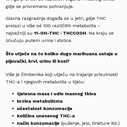
gdje se privremeno pohranjuje.
Glavna razgradnja događa se u jetri, gdje THC
prelazi u više od 100 različitih metabolita –
najvažniji su
11-OH-THC
i
THCCOOH
. Na kraju se
izlučuju putem urina i stolice.
Što utječe na to koliko dugo marihuana ostaje u
pljuvački, krvi, urinu ili kosi?
Više je čimbenika koji utječu na trajanje prisutnosti
THC-a i njegovih metabolita u tijelu:
tjelesna masa i udio masnog tkiva
brzina metabolizma
učestalost konzumacije
količina unesenog THC-a
način konzumacije
(pušenje, jelo, tinkture itd.)