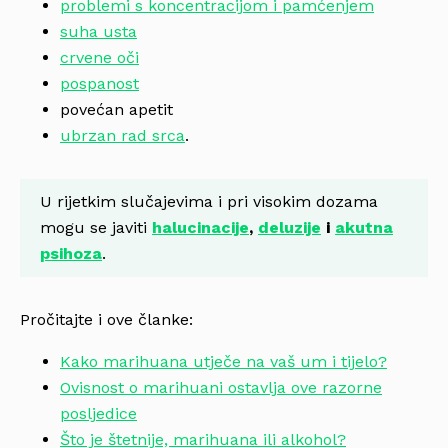
problemi s koncentracijom i pamćenjem
suha usta
crvene oči
pospanost
povećan apetit
ubrzan rad srca
.
U rijetkim slučajevima i pri visokim dozama
mogu se javiti
halucinacije
,
deluzije
i
akutna
psihoza
.
Pročitajte i ove članke:
Kako marihuana utječe na vaš um i tijelo?
Ovisnost o marihuani ostavlja ove razorne
posljedice
Što je štetnije, marihuana ili alkohol?