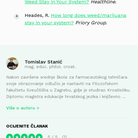
Weed Stay in Your System?
Healthline
.
Heades, R.
How long does weed/marijuana
stay in your system?
Priory Group
.
Tomislav Stanić
mag. educ. philol. croat.
Nakon završene srednje škole za farmaceutskog tehničara
svoje obrazovanje odlučio je nastaviti na Filozofskom
fakultetu Sveučilišta u Zagrebu, gdje je studirao Kroatistiku.
Diplomu magistra edukacije hrvatskog jezika i književno ...
Više o autoru
OCIJENITE ČLANAK
5
/
5
1
★
★
★
★
★