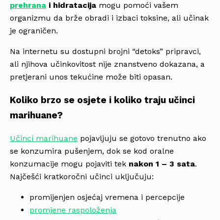
prehrana
i hidratacija
mogu pomoći vašem
organizmu da brže obradi i izbaci toksine, ali učinak
je ograničen.
Na internetu su dostupni brojni “detoks” pripravci,
ali njihova učinkovitost nije znanstveno dokazana, a
pretjerani unos tekućine može biti opasan.
Koliko brzo se osjete i koliko traju učinci
marihuane?
Učinci marihuane
pojavljuju se gotovo trenutno ako
se konzumira pušenjem, dok se kod oralne
konzumacije mogu pojaviti tek
nakon 1 – 3 sata
.
Najčešći kratkoročni učinci uključuju:
promijenjen osjećaj vremena i percepcije
promjene raspoloženja