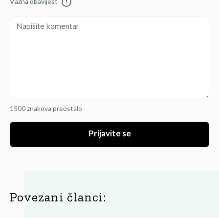
Važna obavijest
!
1500 znakova preostalo
Prijavite se
Povezani članci: