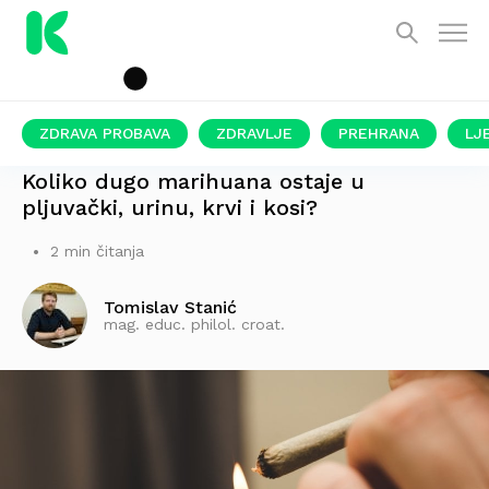
ZDRAVA PROBAVA
ZDRAVLJE
PREHRANA
LJ
OVISI O OVOME
Koliko dugo marihuana ostaje u
pljuvački, urinu, krvi i kosi?
2 min čitanja
Tomislav Stanić
mag. educ. philol. croat.